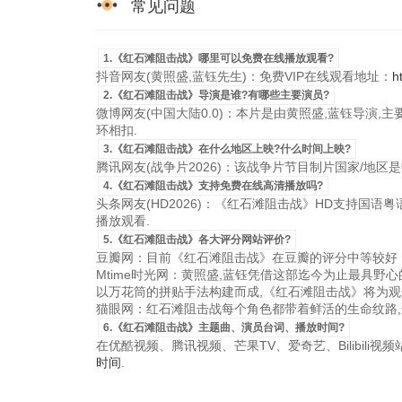
常见问题
1.《红石滩阻击战》哪里可以免费在线播放观看?
抖音网友(黄照盛,蓝钰先生)：免费VIP在线观看地址：
h
2.《红石滩阻击战》导演是谁?有哪些主要演员?
微博网友(中国大陆0.0)：本片是由黄照盛,蓝钰导演,
环相扣.
3.《红石滩阻击战》在什么地区上映?什么时间上映?
腾讯网友(战争片2026)：该战争片节目制片国家/地区是中国
4.《红石滩阻击战》支持免费在线高清播放吗?
头条网友(HD2026)：《红石滩阻击战》HD支持国语粤语英
播放观看.
5.《红石滩阻击战》各大评分网站评价?
豆瓣网：目前《红石滩阻击战》在豆瓣的评分中等较好，
Mtime时光网：黄照盛,蓝钰凭借这部迄今为止最具野
以万花筒的拼贴手法构建而成,《红石滩阻击战》将为观
猫眼网：红石滩阻击战每个角色都带着鲜活的生命纹路,
6.《红石滩阻击战》主题曲、演员台词、播放时间?
在优酷视频、腾讯视频、芒果TV、爱奇艺、Bilibili
时间
.