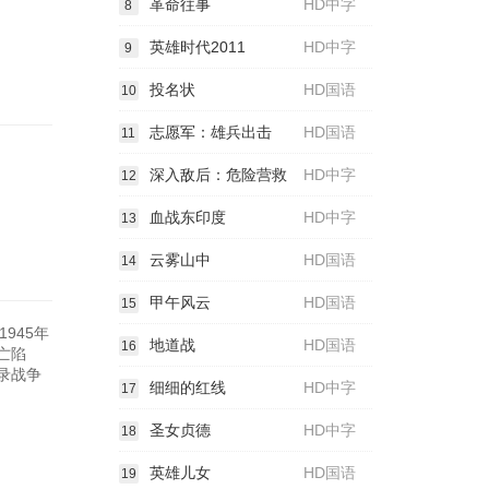
革命往事
HD中字
8
英雄时代2011
HD中字
9
投名状
HD国语
10
志愿军：雄兵出击
HD国语
11
深入敌后：危险营救
HD中字
12
血战东印度
HD中字
13
云雾山中
HD国语
14
甲午风云
HD国语
15
945年
地道战
HD国语
16
亡陷
收录战争
细细的红线
HD中字
17
圣女贞德
HD中字
18
英雄儿女
HD国语
19