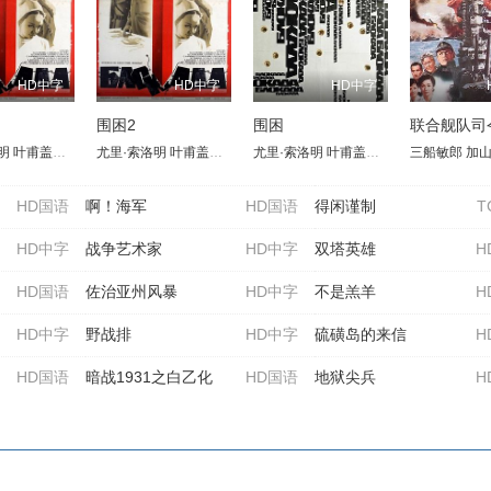
HD中字
HD中字
HD中字
围困2
围困
明
娜·阿库洛娃
杰
叶甫盖尼·列别杰夫
张宥浩
吴昊宸
弗拉季斯拉夫·斯特尔热利奇克
尤里·索洛明
王挺
伊琳娜·阿库洛娃
郭晓东
叶甫盖尼·列别杰夫
李晨
杜江
弗拉季斯拉夫·斯特尔热利奇克
冯绍峰
亚历山大·拉辛
尤里·索洛明
闫妮
伊琳娜·阿库洛娃
阿如那
叶甫盖尼·列别杰夫
鲍里斯·戈尔巴托夫
曲禾
王雨甜
弗拉季斯拉夫·斯
亚历山大·拉辛
三船敏郎
于谨维
伊琳娜·
谢尔盖
王阳
加
HD国语
啊！海军
HD国语
得闲谨制
T
HD中字
战争艺术家
HD中字
双塔英雄
H
HD国语
佐治亚州风暴
HD中字
不是羔羊
H
HD中字
野战排
HD中字
硫磺岛的来信
H
HD国语
暗战1931之白乙化
HD国语
地狱尖兵
H