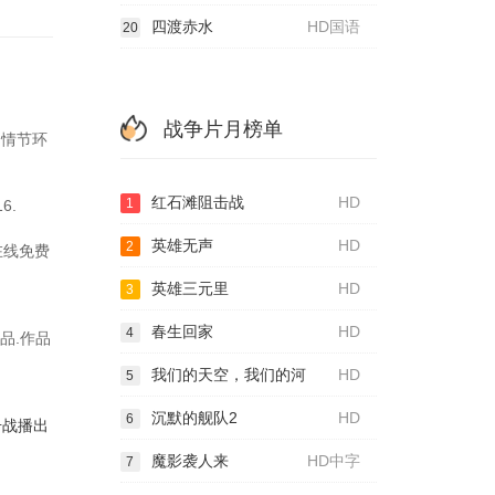
四渡赤水
HD国语
20
战争片月榜单
，情节环
红石滩阻击战
HD
1
6.
英雄无声
HD
2
在线免费
英雄三元里
HD
3
春生回家
HD
4
品.作品
我们的天空，我们的河
HD
5
沉默的舰队2
HD
6
击战播出
魔影袭人来
HD中字
7