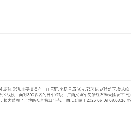
,蓝钰导演,主要演员有：任天野,李易泽,及晓光,郭茗苑,赵靖舒玉,姜志峰.1
的战役，面对300多名的日军精锐，广西义勇军凭借红石滩天险设下“死
大鼓舞了当地民众的抗日斗志。 西瓜影院于2026-05-09 08:03:16