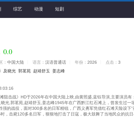
剧
综艺
动漫
短剧
0.0
战
区：
中国大陆
语言：
汉语普通话
年份：
2026
点击：
3
泽
及晓光
郭茗苑
赵靖舒玉
姜志峰
8:03:16
阻击战》HD于2026年在中国大陆上映,由黄照盛,蓝钰导演,主要演员有
及晓光,郭茗苑,赵靖舒玉,姜志峰1945年在广西黔江红石滩上，曾发生过一
胜强的战役，面对300多名的日军精锐，广西义勇军凭借红石滩天险设下“
5小时，击毙120多名日军，狠狠地打击了日寇，极大鼓舞了当地民众的抗日