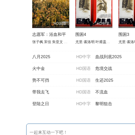
HD国语
HD中字
志愿军：浴血和平
围困4
围困3
张子枫
宋佳
朱亚文
陈飞宇
尤里·索洛明
彭昱畅
肖央
叶甫盖尼·列别杰夫
王砚辉
郭涛
王传君
尤里·索洛
伊琳
周政
八月2025
HD中字
血战到底2025
火中金
HD国语
危境交战
势不可挡
HD国语
生还2025
带我去飞
HD国语
不流血
登陆之日
HD中字
黎明狙击