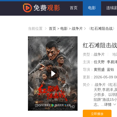
首页
电影
连续
当前位置
首页
>
电影
>
战争片
《
红石滩阻击战
》
红石滩阻击
类型：
战争片
地
主演：
任天野
李易
导演：
黄照盛
蓝钰
更新：
2026-05-09 0
简介：
战争片《红石滩
天野,李易泽,
少胜多、以弱
陷阱”激战1
志。...
详情
HD
立即播放