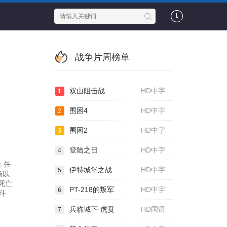
战争片周榜单
双山阻击战
HD中字
1
围困4
HD中字
2
围困2
HD中字
3
登陆之日
HD中字
4
：任
伊特城堡之战
HD中字
5
场以
死亡
PT-218的叛军
HD中字
6
斗
兵临城下·虎贲
HD国语
7