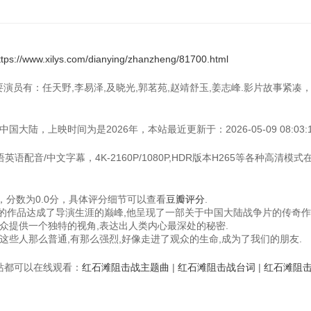
ttps://www.xilys.com/dianying/zhanzheng/81700.html
主要演员有：任天野,李易泽,及晓光,郭茗苑,赵靖舒玉,姜志峰.影片故事紧凑
大陆，上映时间为是2026年，本站最近更新于：2026-05-09 08:03:1
语配音/中文字幕，4K-2160P/1080P,HDR版本H265等各种高清模式
分数为0.0分，具体评分细节可以查看
豆瓣评分
.
心的作品达成了导演生涯的巅峰,他呈现了一部关于中国大陆战争片的传奇作
众提供一个独特的视角,表达出人类内心最深处的秘密.
这些人那么普通,有那么强烈,好像走进了观众的生命,成为了我们的朋友.
视频站都可以在线观看：
红石滩阻击战主题曲
|
红石滩阻击战台词
|
红石滩阻