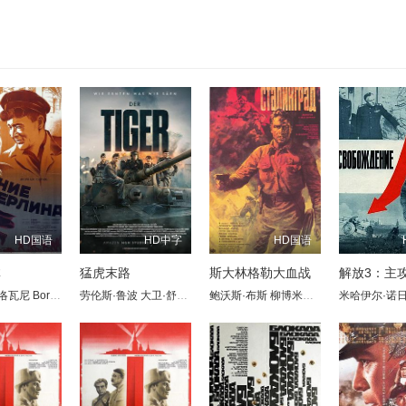
HD国语
HD中字
HD国语
林
猛虎末路
斯大林格勒大血战
解放3：主
洛瓦尼
Boris Andreyev
劳伦斯·鲁波
Vladimir Savelev
大卫·舒特
塞巴斯蒂安·乌泽多夫斯基
Marina Kovalyova
鲍沃斯·布斯
柳博米拉斯·劳恰维丘斯
N. Petrunkin
安德烈·赫尼克
米哈伊尔·诺
Marie Nov
谢尔
阿