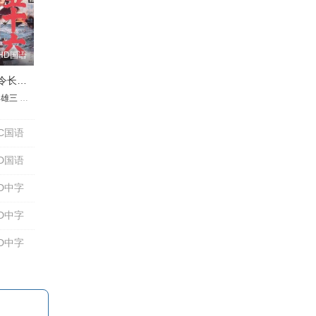
HD国语
联合舰队司令长官：山本五十六
特尔热利奇克
阿库洛娃
·哈钦科
山雄三
鲍里斯·戈尔巴托夫
张雪迎
司叶子
Roman Gromadsky
刘军
列夫·佐洛图欣
亚历山大·拉辛
朱一龙
稻叶义男
谢尔盖·哈钦科
辛柏青
土屋嘉男
弗拉季斯拉夫·斯特尔热利奇克
鲍里斯·戈尔巴托夫
袁凯
Aleksei Presnetsov
平田昭彦
梁靖康
Roman Gromadsky
于清斌
谢尔盖·哈钦科
米哈伊尔·乌里扬诺夫
亚历山大·拉辛
Aleksei Presnetsov
Roman Gromadsky
鲍里斯·戈尔巴
丹尼尔·萨加尔
米哈伊尔
Al
C国语
D国语
D中字
D中字
D中字