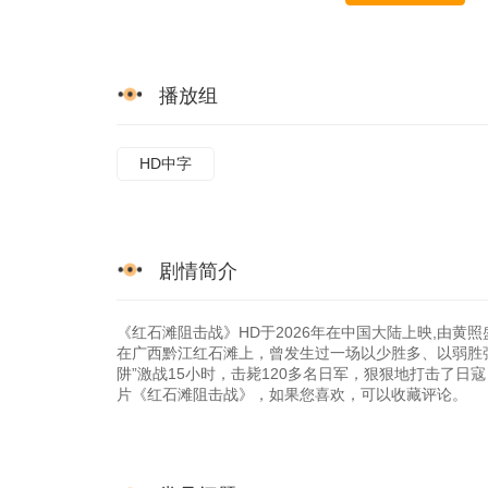
播放组
HD中字
剧情简介
《红石滩阻击战》HD于2026年在中国大陆上映,由黄照盛
在广西黔江红石滩上，曾发生过一场以少胜多、以弱胜强
阱”激战15小时，击毙120多名日军，狠狠地打击了日寇，极
片《红石滩阻击战》，如果您喜欢，可以收藏评论。