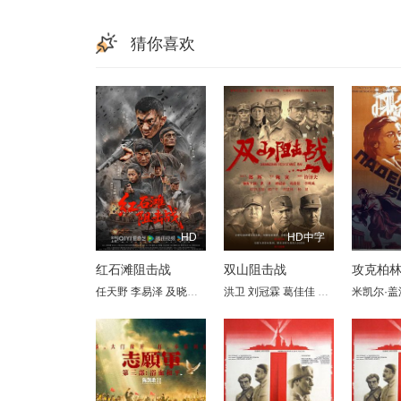
猜你喜欢
HD
HD中字
红石滩阻击战
双山阻击战
攻克柏
任天野
李易泽
及晓光
郭茗苑
洪卫
赵靖舒玉
刘冠霖
姜志峰
葛佳佳
郭广平
米凯尔·盖
周惠林