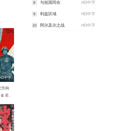
与祖国同在
HD中字
8
利益区域
HD中字
9
阿尔及尔之战
HD中字
10
HD中字
攻方向
日金
áková
盖·尼科年科
尔恩特·施韦林·索瑞
尼古拉·奥拉宁
Yuri Timoshenko
费尔南多·阿连德
米哈伊尔·乌里扬诺夫
伦纳德·昆兹
A. Urasalyev
米哈伊尔·乌里扬诺夫
Tilman Strauss
Nikolai Bogolyubov
拉里莎·戈卢布金娜
Yoran Leicher
格特·容加斯
扬·韦里希
Bukhuti Zakariadze
鲍里斯·涅夫佐罗夫
Sofiya Giatsinto
瓦西