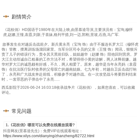
剧情简介
《花枝俏》HD国语于1980年在大陆上映,由景慕逵导演,主要演员有：宝珣,穆怀
虎,赵娜,王憧,袁霞,刘新,于喜妹,格列平措,刘一迈,郭刚,里坡,石燕,马广军.
故事发生在对越反击战前夕。新兵黄永亮（宝珣 饰）由于不服连长罗大江（穆怀虎
饰）管教，擅离训练场溜回家里。当军分区司令员的父亲（王憧 饰）闻讯，狠狠斥
责了儿子的错误行为，责令其天黑前归队，姐姐越华（赵娜 饰）陪他回到营房。罗
大江主动坦诚自己粗暴的工作方法不对，希望得得小黄的谅解，两人冰释前嫌。越
华对罗大江的诚恳颇有好感，不久，两人相爱了。原来，越华是当年永亮妈（袁霞
饰）在抗法医疗队时收养的父母双亡的越南姑娘。七九年初，对越自卫反击战打响
了，永亮和广大战友奔赴前线，积极参予对越作战。在一次攻坚战斗将要胜利结束
时，一发罪恶的子弹击中了永亮......
西瓜影院于2026-06-24 16:03:18收录战争片《花枝俏》，如果您喜欢，可以收藏
评论。
常见问题
1.《花枝俏》哪里可以免费在线播放观看?
抖音网友(景慕逵先生)：免费VIP在线观看地址：
https://www.xilys.com/dianying/zhanzheng/82722.html