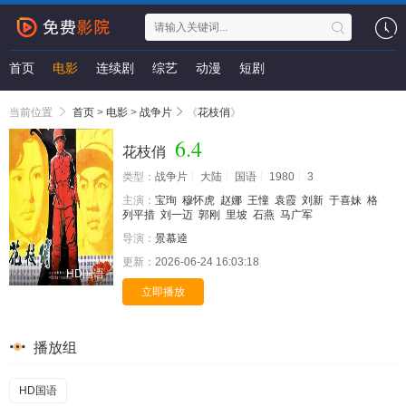
首页
电影
连续剧
综艺
动漫
短剧
当前位置
首页
>
电影
>
战争片
《
花枝俏
》
6.4
花枝俏
类型：
战争片
大陆
国语
1980
3
主演：
宝珣
穆怀虎
赵娜
王憧
袁霞
刘新
于喜妹
格
列平措
刘一迈
郭刚
里坡
石燕
马广军
导演：
景慕逵
更新：
2026-06-24 16:03:18
HD国语
立即播放
播放组
HD国语