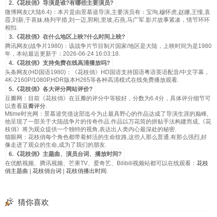
2.《花枝俏》导演是谁?有哪些主要演员?
微博网友(大陆6.4)：本片是由景慕逵导演,主要演员有：宝珣,穆怀虎,赵娜,王憧,袁
霞,刘新,于喜妹,格列平措,刘一迈,郭刚,里坡,石燕,马广军.影片故事紧凑，情节环环
相扣.
3.《花枝俏》在什么地区上映?什么时间上映?
腾讯网友(战争片1980)：该战争片节目制片国家/地区是大陆，上映时间为是1980
年，本站最近更新于：2026-06-24 16:03:18.
4.《花枝俏》支持免费在线高清播放吗?
头条网友(HD国语1980)：《花枝俏》HD国语支持国语粤语英语配音/中文字幕，
4K-2160P/1080P,HDR版本H265等各种高清模式在线免费播放观看.
5.《花枝俏》各大评分网站评价?
豆瓣网：目前《花枝俏》在豆瓣的评分中等较好，分数为6.4分，具体评分细节可
以查看
豆瓣评分
.
Mtime时光网：景慕逵凭借这部迄今为止最具野心的作品达成了导演生涯的巅峰,
他呈现了一部关于大陆战争片的传奇作品.作品以万花筒的拼贴手法构建而成,《花
枝俏》将为观众提供一个独特的视角,表达出人类内心最深处的秘密.
猫眼网：花枝俏每个角色都带着鲜活的生命纹路,这些人那么普通,有那么强烈,好
像走进了观众的生命,成为了我们的朋友.
6.《花枝俏》主题曲、演员台词、播放时间?
在优酷视频、腾讯视频、芒果TV、爱奇艺、Bilibili视频站都可以在线观看：
花枝
俏主题曲
|
花枝俏台词
|
花枝俏播出时间
.
猜你喜欢