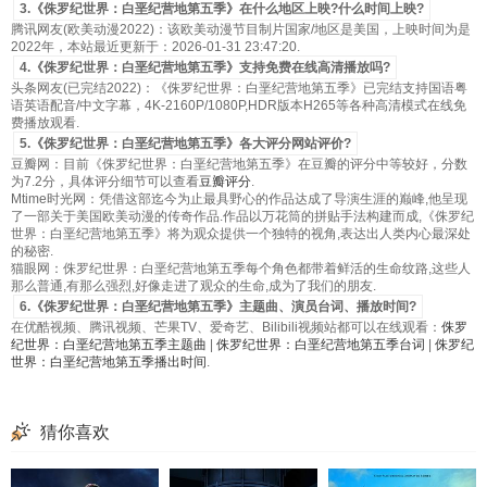
3.《侏罗纪世界：白垩纪营地第五季》在什么地区上映?什么时间上映?
腾讯网友(欧美动漫2022)：该欧美动漫节目制片国家/地区是美国，上映时间为是
2022年，本站最近更新于：2026-01-31 23:47:20.
4.《侏罗纪世界：白垩纪营地第五季》支持免费在线高清播放吗?
头条网友(已完结2022)：《侏罗纪世界：白垩纪营地第五季》已完结支持国语粤
语英语配音/中文字幕，4K-2160P/1080P,HDR版本H265等各种高清模式在线免
费播放观看.
5.《侏罗纪世界：白垩纪营地第五季》各大评分网站评价?
豆瓣网：目前《侏罗纪世界：白垩纪营地第五季》在豆瓣的评分中等较好，分数
为7.2分，具体评分细节可以查看
豆瓣评分
.
Mtime时光网：凭借这部迄今为止最具野心的作品达成了导演生涯的巅峰,他呈现
了一部关于美国欧美动漫的传奇作品.作品以万花筒的拼贴手法构建而成,《侏罗纪
世界：白垩纪营地第五季》将为观众提供一个独特的视角,表达出人类内心最深处
的秘密.
猫眼网：侏罗纪世界：白垩纪营地第五季每个角色都带着鲜活的生命纹路,这些人
那么普通,有那么强烈,好像走进了观众的生命,成为了我们的朋友.
6.《侏罗纪世界：白垩纪营地第五季》主题曲、演员台词、播放时间?
在优酷视频、腾讯视频、芒果TV、爱奇艺、Bilibili视频站都可以在线观看：
侏罗
纪世界：白垩纪营地第五季主题曲
|
侏罗纪世界：白垩纪营地第五季台词
|
侏罗纪
世界：白垩纪营地第五季播出时间
.
猜你喜欢