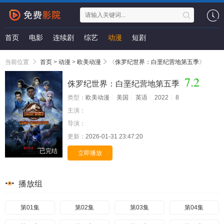
首页
电影
连续剧
综艺
动漫
短剧
当前位置
首页
>
动漫
>
欧美动漫
《
侏罗纪世界：白垩纪营地第五季
》
7.2
侏罗纪世界：白垩纪营地第五季
类型：
欧美动漫
美国
英语
2022
8
主演：
导演：
更新：
2026-01-31 23:47:20
已完结
立即播放
播放组
第01集
第02集
第03集
第04集