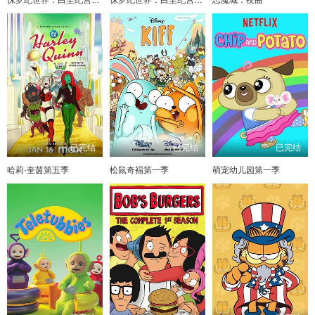
已完结
已完结
已完结
哈莉·奎茵第五季
松鼠奇褔第一季
萌宠幼儿园第一季