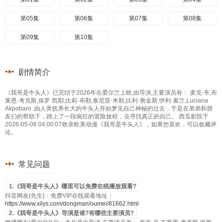
第05集
第06集
第07集
第08集
第09集
第10集
剧情简介
《我哥是牛头人》已完结于2026年在爱尔兰上映,由导演,主要演员有： 麦克·辛,布
莱恩·考克斯,保罗·凯耶,比莉·布勒,泰尼亚·米勒,比利·詹金斯,伊利·索兰,Luciana
Akpobaro .由人类抚养长大的牛头人开始梦见自己神秘的过去，于是在弟弟和朋
友们的帮助下，踏上了一段疯狂的冒险旅程，去寻找真正的自己。 西瓜影院于
2026-05-08 04:00:07收录欧美动漫《我哥是牛头人》，如果您喜欢，可以收藏评
论。
常见问题
1.《我哥是牛头人》哪里可以免费在线播放观看?
抖音网友(先生)：免费VIP在线观看地址：
https://www.xilys.com/dongman/oumei/81662.html
2.《我哥是牛头人》导演是谁?有哪些主要演员?