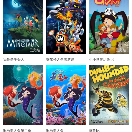
已完结
已完结
已完结
我哥是牛头人
赛尔号之圣者逆袭
小小世界历险记
已完结
已完结
已完结
泡泡美人鱼第二季
泡泡美人鱼
德鲁比