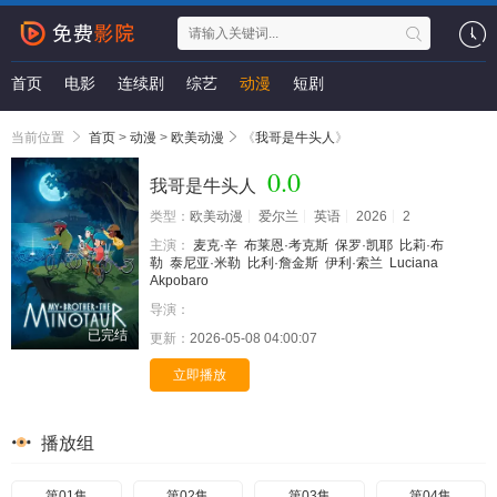
首页
电影
连续剧
综艺
动漫
短剧
当前位置
首页
>
动漫
>
欧美动漫
《
我哥是牛头人
》
0.0
我哥是牛头人
类型：
欧美动漫
爱尔兰
英语
2026
2
主演：
麦克·辛
布莱恩·考克斯
保罗·凯耶
比莉·布
勒
泰尼亚·米勒
比利·詹金斯
伊利·索兰
Luciana
Akpobaro
导演：
已完结
更新：
2026-05-08 04:00:07
立即播放
播放组
第01集
第02集
第03集
第04集