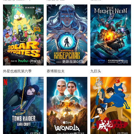
已完结
更新至第04集
已完结
外星也难民第六季
赛博斯拉夫
九巨头
已完结
已完结
已完结