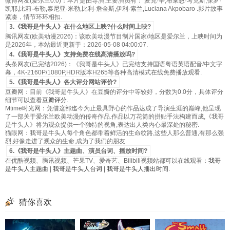
微博网友(爱尔兰0.0)：本片是由导演,主要演员有： 麦克·辛,布莱恩·考克斯,保罗·
凯耶,比莉·布勒,泰尼亚·米勒,比利·詹金斯,伊利·索兰,Luciana Akpobaro .影片故事
紧凑，情节环环相扣.
3.《我哥是牛头人》在什么地区上映?什么时间上映?
腾讯网友(欧美动漫2026)：该欧美动漫节目制片国家/地区是爱尔兰，上映时间为
是2026年，本站最近更新于：2026-05-08 04:00:07.
4.《我哥是牛头人》支持免费在线高清播放吗?
头条网友(已完结2026)：《我哥是牛头人》已完结支持国语粤语英语配音/中文字
幕，4K-2160P/1080P,HDR版本H265等各种高清模式在线免费播放观看.
5.《我哥是牛头人》各大评分网站评价?
豆瓣网：目前《我哥是牛头人》在豆瓣的评分中等较好，分数为0.0分，具体评分
细节可以查看
豆瓣评分
.
Mtime时光网：凭借这部迄今为止最具野心的作品达成了导演生涯的巅峰,他呈现
了一部关于爱尔兰欧美动漫的传奇作品.作品以万花筒的拼贴手法构建而成,《我哥
是牛头人》将为观众提供一个独特的视角,表达出人类内心最深处的秘密.
猫眼网：我哥是牛头人每个角色都带着鲜活的生命纹路,这些人那么普通,有那么强
烈,好像走进了观众的生命,成为了我们的朋友.
6.《我哥是牛头人》主题曲、演员台词、播放时间?
在优酷视频、腾讯视频、芒果TV、爱奇艺、Bilibili视频站都可以在线观看：
我哥
是牛头人主题曲
|
我哥是牛头人台词
|
我哥是牛头人播出时间
.
猜你喜欢