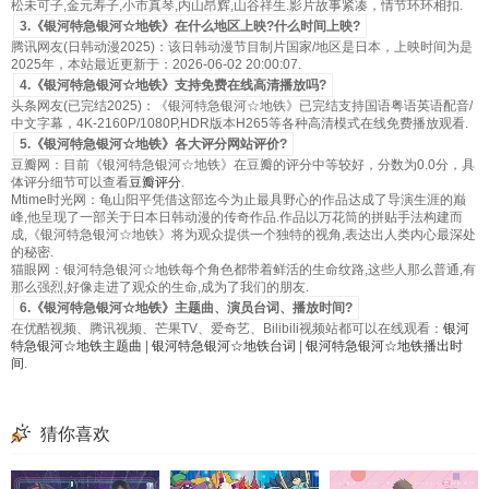
松未可子,金元寿子,小市真琴,内山昂辉,山谷祥生.影片故事紧凑，情节环环相扣.
3.《银河特急银河☆地铁》在什么地区上映?什么时间上映?
腾讯网友(日韩动漫2025)：该日韩动漫节目制片国家/地区是日本，上映时间为是
2025年，本站最近更新于：2026-06-02 20:00:07.
4.《银河特急银河☆地铁》支持免费在线高清播放吗?
头条网友(已完结2025)：《银河特急银河☆地铁》已完结支持国语粤语英语配音/
中文字幕，4K-2160P/1080P,HDR版本H265等各种高清模式在线免费播放观看.
5.《银河特急银河☆地铁》各大评分网站评价?
豆瓣网：目前《银河特急银河☆地铁》在豆瓣的评分中等较好，分数为0.0分，具
体评分细节可以查看
豆瓣评分
.
Mtime时光网：龟山阳平凭借这部迄今为止最具野心的作品达成了导演生涯的巅
峰,他呈现了一部关于日本日韩动漫的传奇作品.作品以万花筒的拼贴手法构建而
成,《银河特急银河☆地铁》将为观众提供一个独特的视角,表达出人类内心最深处
的秘密.
猫眼网：银河特急银河☆地铁每个角色都带着鲜活的生命纹路,这些人那么普通,有
那么强烈,好像走进了观众的生命,成为了我们的朋友.
6.《银河特急银河☆地铁》主题曲、演员台词、播放时间?
在优酷视频、腾讯视频、芒果TV、爱奇艺、Bilibili视频站都可以在线观看：
银河
特急银河☆地铁主题曲
|
银河特急银河☆地铁台词
|
银河特急银河☆地铁播出时
间
.
猜你喜欢