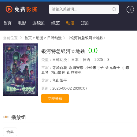
首页
电影
连续剧
综艺
动漫
短剧
当前位置
首页
>
动漫
>
日韩动漫
《
银河特急银河☆地铁
》
0.0
银河特急银河☆地铁
类型：
日韩动漫
日本
日语
2025
3
主演：
寺泽百花
永濑安奈
小松未可子
金元寿子
小市
真琴
内山昂辉
山谷祥生
导演：
龟山阳平
更新：
2026-06-02 20:00:07
已完结
立即播放
播放组
合集