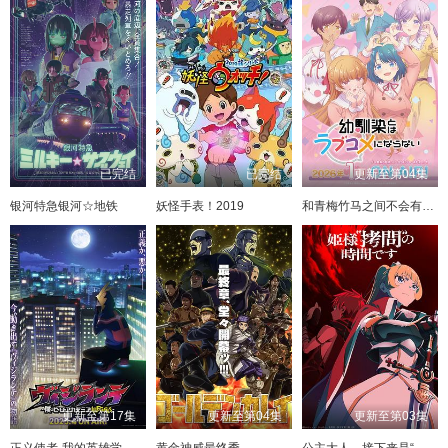
已完结
已完结
更新至第04集
银河特急银河☆地铁
妖怪手表！2019
和青梅竹马之间不会有恋爱喜剧
更新至第17集
更新至第04集
更新至第03集
正义使者-我的英雄学院之非法英雄-
黄金神威最终季
公主大人，接下来是“拷问”时间第2季