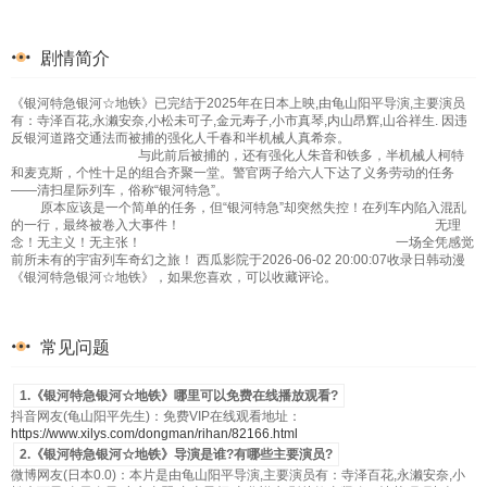
剧情简介
《银河特急银河☆地铁》已完结于2025年在日本上映,由龟山阳平导演,主要演员
有：寺泽百花,永濑安奈,小松未可子,金元寿子,小市真琴,内山昂辉,山谷祥生. 因违
反银河道路交通法而被捕的强化人千春和半机械人真希奈。
与此前后被捕的，还有强化人朱音和铁多，半机械人柯特
和麦克斯，个性十足的组合齐聚一堂。警官两子给六人下达了义务劳动的任务
——清扫星际列车，俗称“银河特急”。
原本应该是一个简单的任务，但“银河特急”却突然失控！在列车内陷入混乱
的一行，最终被卷入大事件！ 无理
念！无主义！无主张！ 一场全凭感觉
前所未有的宇宙列车奇幻之旅！ 西瓜影院于2026-06-02 20:00:07收录日韩动漫
《银河特急银河☆地铁》，如果您喜欢，可以收藏评论。
常见问题
1.《银河特急银河☆地铁》哪里可以免费在线播放观看?
抖音网友(龟山阳平先生)：免费VIP在线观看地址：
https://www.xilys.com/dongman/rihan/82166.html
2.《银河特急银河☆地铁》导演是谁?有哪些主要演员?
微博网友(日本0.0)：本片是由龟山阳平导演,主要演员有：寺泽百花,永濑安奈,小