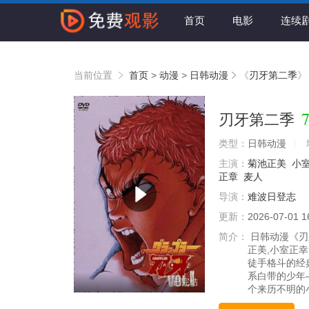
首页
电影
连续
当前位置
首页
>
动漫
>
日韩动漫
《
刃牙第二季
》
7
刃牙第二季
类型：
日韩动漫
主演：
菊池正美
小
正章
麦人
导演：
难波日登志
更新：
2026-07-01 1
简介：
日韩动漫《刃
正美,小室正幸
徒手格斗的经
系白带的少年
已完结
个来历不明的