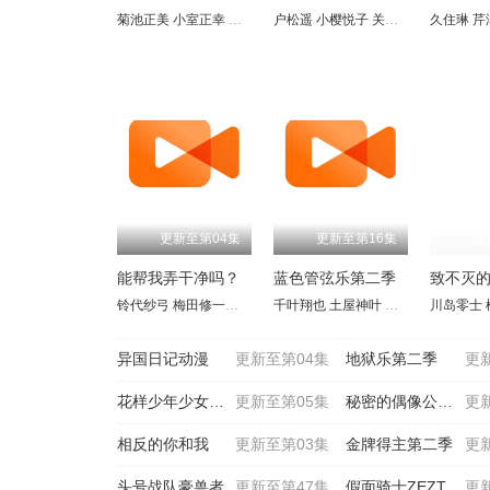
菊池正美
小室正幸
日野由利加
户松遥
中田雅之
小樱悦子
中田和宏
关智一
高冢正也
远藤绫
久住琳
北
芹
更新至第04集
更新至第16集
更
能帮我弄干净吗？
蓝色管弦乐第二季
致不灭
铃代纱弓
梅田修一朗
稻垣好
千叶翔也
青山吉能
土屋神叶
白石兼斗
加隈亚衣
小清水亚美
川岛零士
佐藤未
水
异国日记动漫
更新至第04集
地狱乐第二季
更
花样少年少女动漫
更新至第05集
秘密的偶像公主第二季
更
相反的你和我
更新至第03集
金牌得主第二季
更
头号战队豪兽者
更新至第47集
假面骑士ZEZTZ国语
更