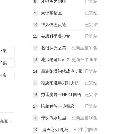
牙狼炎之刻印
已完结
8
天使禁猎区
已完结
9
神风怪盗贞德
已完结
10
妄想科学美少女
已完结
11
名侦探光之美少女！
更新至第01集
12
08集
地狱老师Part.2
更新至第05集
13
16集
霸旋陀螺钢铁战魂：爆
已完结
14
24集
霸旋陀螺爆刃对决超Z国语
已完结
15
秀逗魔导士NEXT国语
已完结
16
跨越种族与你相恋
已完结
17
弹珠汽水瓶里的千岁同学
更新至第10集
18
,高冢正
鬼灭之刃 剧场版 无限城篇 第一章 猗窝座再来
HD中字|国语
19