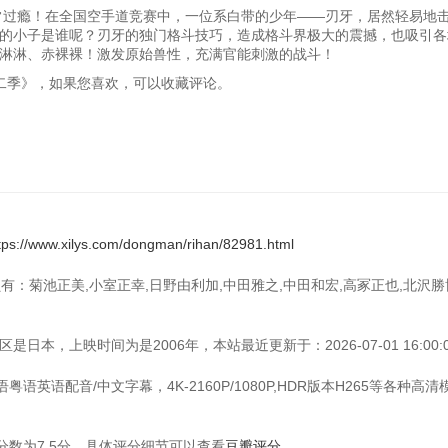
常过瘾！在全国空手道竞赛中，一位系白带的少年——刃牙，居然轻易地
的小子是谁呢？刃牙的独门格斗技巧，造成格斗界极大的震撼，也吸引各
淋淋、赤裸裸！激发原始兽性，充满官能刺激的战斗！
《刃牙第二季》，如果您喜欢，可以收藏评论。
tps://www.xilys.com/dongman/rihan/82981.html
员有：菊池正美,小室正幸,日野由利加,中田雅之,中田和宏,高冢正也,北沢勝
日本，上映时间为是2006年，本站最近更新于：2026-07-01 16:00:0
语英语配音/中文字幕，4K-2160P/1080P,HDR版本H265等各种高
数为7.5分，具体评分细节可以查看
豆瓣评分
.