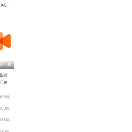
林亲弘
伊藤静
永濑安奈
井上穗乃花
山根绮
茅野爱衣
日高里菜
中原麻衣
千本木彩花
富
第03集
火喰鸟羽州褴褛鸢组
璃子
理绘
由依
川光
田修一朗
金元寿子
降幡爱
八代拓
和多田美咲
木村昴
稻川英里
金泽舞
三木真一郎
岛崎信长
渊上舞
广桥凉
小野贤章
置鲇龙太郎
加濑康之
游佐浩二
三吉彩花
石川界人
小野大辅
斋藤千和
游佐浩二
宫下荣治
河西健吾
金子隼人
内田直哉
津田健次郎
井上和彦
小野大辅
久川绫
水树奈奈
诹访部顺一
小村哲
05集
03集
16集
16集