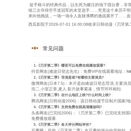
徒手格斗的经典作品，以生死为赌注的地下擂台赛，非
续三次夺得空手道冠军的末堂选手……究竟这个来历不明
来向他挑战，一场一场令人血脉沸腾的激战展开了……血
西瓜影院于2026-07-01 16:00:08收录日韩动漫
常见问题
1.《刃牙第二季》哪里可以免费在线播放观看?
抖音网友(难波日登志先生)：免费VIP在线观看地址：
ht
2.《刃牙第二季》导演是谁?有哪些主要演员?
微博网友(日本7.5)：本片是由难波日登志导演,主要演
浩二,小室正章,麦人.影片故事紧凑，情节环环相扣.
3.《刃牙第二季》在什么地区上映?什么时间上映?
腾讯网友(日韩动漫2006)：该日韩动漫节目制片国家/地区是
4.《刃牙第二季》支持免费在线高清播放吗?
头条网友(已完结2006)：《刃牙第二季》已完结支持国语粤
免费播放观看.
5.《刃牙第二季》各大评分网站评价?
豆瓣网：目前《刃牙第二季》在豆瓣的评分中等较好，分