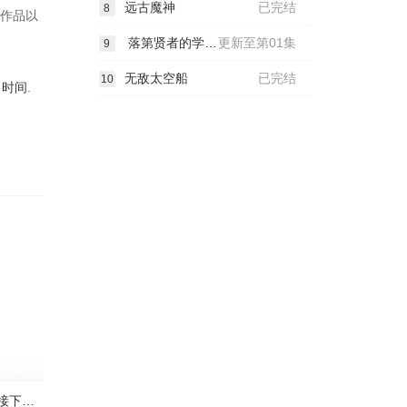
远古魔神
已完结
8
.作品以
落第贤者的学院无双 第二回转生，S等级作弊魔术师冒险记
更新至第01集
9
无敌太空船
已完结
10
出时间
.
第03集
公主大人，接下来是“拷问”时间第2季