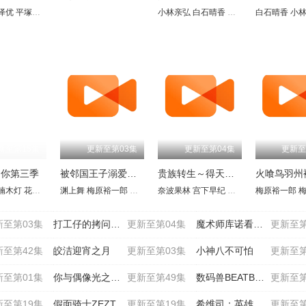
沢勝博
泽优
平塚纱依
游佐浩二
小室正章
麦人
小林亲弘
白石晴香
伊藤健太郎
白石晴香
小
新至第15集
更新至第04集
更新至
的你第三季
被邻国王子溺爱的反派女主
贵族转生～得天眷顾一出生就获得最强力量～
奈子
田山葵
楠木灯
Lynn
花守由美里
古川慎
浅沼晋太郎
渊上舞
潘惠美
梅原裕一郎
内田彩
榎木淳弥
落合福嗣
佐藤拓也
小原好美
泽城千春
奈波果林
花守由美里
前田佳织里
古贺葵
宫下早纪
山田麻莉奈
福岛润
樫井笙人
佐伯伊织
安济知佳
诹访部顺一
子安武人
梅原裕一郎
橘杏咲
青木瑠
引坂
石川
绿
梅
新至第03集
打工仔的拷问日常
更新至第04集
魔术师库诺看得见一切
更新至第
新至第42集
皎洁迎宵之月
更新至第03集
小神八不可怕
更新至第
新至第01集
你与偶像光之美少女♪
更新至第49集
数码兽BEATBREAK
更新至第
新至第19集
假面骑士ZEZTZ日语
更新至第19集
希维司：英雄之声
更新至第