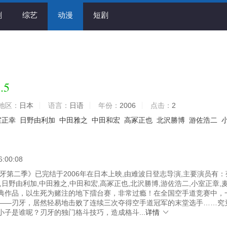
剧
综艺
动漫
短剧
.5
地区：
日本
语言：
日语
年份：
2006
点击：
2
室正幸
日野由利加
中田雅之
中田和宏
高冢正也
北沢勝博
游佐浩二
6:00:08
牙第二季》已完结于2006年在日本上映,由难波日登志导演,主要演员有：
,日野由利加,中田雅之,中田和宏,高冢正也,北沢勝博,游佐浩二,小室正章,
典作品，以生死为赌注的地下擂台赛，非常过瘾！在全国空手道竞赛中，
——刃牙，居然轻易地击败了连续三次夺得空手道冠军的末堂选手……究
小子是谁呢？刃牙的独门格斗技巧，造成格斗...
详情