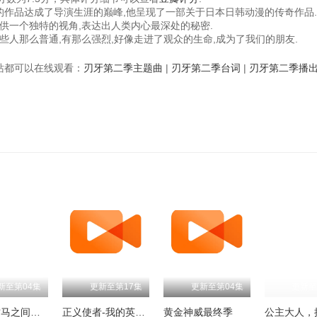
心的作品达成了导演生涯的巅峰,他呈现了一部关于日本日韩动漫的传奇作品
供一个独特的视角,表达出人类内心最深处的秘密.
些人那么普通,有那么强烈,好像走进了观众的生命,成为了我们的朋友.
视频站都可以在线观看：
刃牙第二季主题曲
|
刃牙第二季台词
|
刃牙第二季播
新至第04集
更新至第17集
更新至第04集
更新至
和青梅竹马之间不会有恋爱喜剧
正义使者-我的英雄学院之非法英雄-
黄金神威最终季