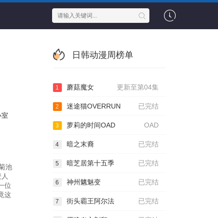
日韩动漫周榜单
蘑菇魔女
更新至第04集
1
迷途猫OVERRUN
已完结
2
小室
萝莉的时间OAD
OAD
3
暗之末裔
已完结
4
暗芝居第十五季
已完结
5
菊池
麦人
神州魑魅变
已完结
6
一位
竟这
街头霸王阿尔法
已完结
7