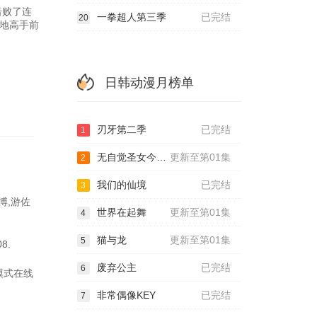
击败了连
一拳超人第三季
已完结
20
地高手前
日韩动漫月榜单
刃牙第二季
已完结
1
无自觉圣女今天也无意识地释放力量
更新至第01集
2
我们的仙境
已完结
3
博,游佐
世界在起舞
更新至第01集
4
猫与龙
更新至第01集
5
8.
废弃公主
已完结
6
清模式在线
非常偶像KEY
已完结
7