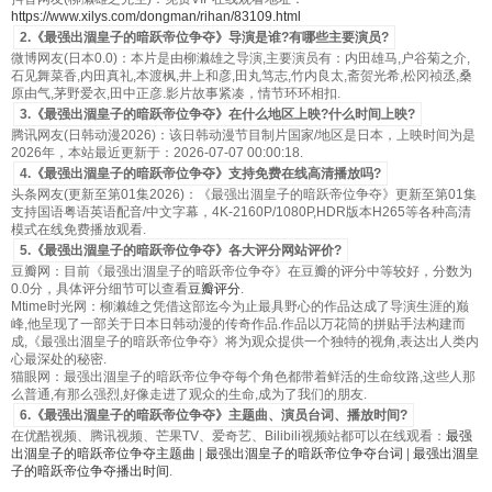
https://www.xilys.com/dongman/rihan/83109.html
2.《最强出涸皇子的暗跃帝位争夺》导演是谁?有哪些主要演员?
微博网友(日本0.0)：本片是由柳濑雄之导演,主要演员有：内田雄马,户谷菊之介,
石见舞菜香,内田真礼,本渡枫,井上和彦,田丸笃志,竹内良太,斋贺光希,松冈祯丞,桑
原由气,茅野爱衣,田中正彦.影片故事紧凑，情节环环相扣.
3.《最强出涸皇子的暗跃帝位争夺》在什么地区上映?什么时间上映?
腾讯网友(日韩动漫2026)：该日韩动漫节目制片国家/地区是日本，上映时间为是
2026年，本站最近更新于：2026-07-07 00:00:18.
4.《最强出涸皇子的暗跃帝位争夺》支持免费在线高清播放吗?
头条网友(更新至第01集2026)：《最强出涸皇子的暗跃帝位争夺》更新至第01集
支持国语粤语英语配音/中文字幕，4K-2160P/1080P,HDR版本H265等各种高清
模式在线免费播放观看.
5.《最强出涸皇子的暗跃帝位争夺》各大评分网站评价?
豆瓣网：目前《最强出涸皇子的暗跃帝位争夺》在豆瓣的评分中等较好，分数为
0.0分，具体评分细节可以查看
豆瓣评分
.
Mtime时光网：柳濑雄之凭借这部迄今为止最具野心的作品达成了导演生涯的巅
峰,他呈现了一部关于日本日韩动漫的传奇作品.作品以万花筒的拼贴手法构建而
成,《最强出涸皇子的暗跃帝位争夺》将为观众提供一个独特的视角,表达出人类内
心最深处的秘密.
猫眼网：最强出涸皇子的暗跃帝位争夺每个角色都带着鲜活的生命纹路,这些人那
么普通,有那么强烈,好像走进了观众的生命,成为了我们的朋友.
6.《最强出涸皇子的暗跃帝位争夺》主题曲、演员台词、播放时间?
在优酷视频、腾讯视频、芒果TV、爱奇艺、Bilibili视频站都可以在线观看：
最强
出涸皇子的暗跃帝位争夺主题曲
|
最强出涸皇子的暗跃帝位争夺台词
|
最强出涸皇
子的暗跃帝位争夺播出时间
.