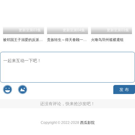
更新至第03集
更新至第04集
更新至第03集
被邻国王子溺爱的反派女主
贵族转生～得天眷顾一出生就获得最强力量～
火喰鸟羽州褴褛鸢组
发 布
还没有评论，快来抢沙发吧！
Copyright © 2022-2028
西瓜影院