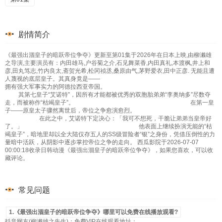
剧情简介
《最强出涸皇子的暗跃帝位争夺》更新至第01集于2026年在日本上映,由柳濑雄
之导演,主要演员有：内田雄马,户谷菊之介,石见舞菜香,内田真礼,本渡枫,井上和
彦,田丸笃志,竹内良太,斋贺光希,松冈祯丞,桑原由气,茅野爱衣,田中正彦. 无能且遭
人蔑视的底层皇子。其真身竟是——
拥有强大军事实力的阿德拉西亚帝国。
其第七皇子“艾诺特”，因所有才能都被优秀的双胞胎弟弟“李奥纳多”尽数夺
走，而被称作“枯竭皇子”。 在第一皇
子——原皇太子骤然离世后，帝位之争愈演愈烈。
在此之中，艾诺特下定决心：「我可不想死，干脆让弟弟当皇帝好
了。」 他表面上继续扮演无能的“枯
竭皇子”，暗地里却以全大陆仅存五人的SS级冒险者“银”之身份，凭借压倒性的力
量暗中活跃，从阴影中逐步掌控帝位之争的走向。 西瓜影院于2026-07-07
00:00:18收录日韩动漫《最强出涸皇子的暗跃帝位争夺》，如果您喜欢，可以收
藏评论。
常见问题
1.《最强出涸皇子的暗跃帝位争夺》哪里可以免费在线播放观看?
抖音网友(柳濑雄之先生)：免费VIP在线观看地址：