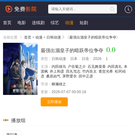
首页
电影
连续剧
综艺
动漫
短剧
当前位置
首页
>
动漫
>
日韩动漫
《
最强出涸皇子的暗跃帝位争夺
》
0.0
最强出涸皇子的暗跃帝位争夺
类型：
日韩动漫
日本
日语
2026
1
主演：
内田雄马
户谷菊之介
石见舞菜香
内田真礼
本
渡枫
井上和彦
田丸笃志
竹内良太
斋贺光希
松冈祯
丞
桑原由气
茅野爱衣
田中正彦
导演：
柳濑雄之
更新至第01集
更新：
2026-07-07 00:00:18
立即播放
播放组
第01集