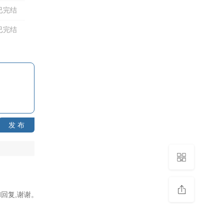
已完结
已完结
发 布
回复,谢谢。