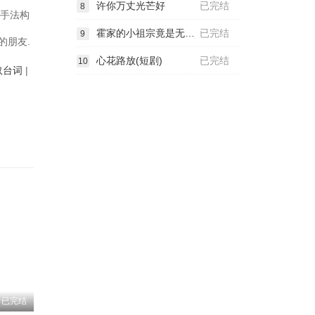
许你万丈光芒好
已完结
8
贴手法构
霍家的小祖宗竟是无敌小将军
已完结
9
的朋友.
心花路放(短剧)
已完结
10
奴台词
|
已完结