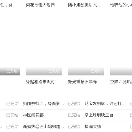
孕肚藏不住，竟成冷王心尖宠
梨花欲谢人迟归
陆小姐独美后六个哥哥不干了
他哄他的小
已完结
已完结
已完结
语
缘起相逢未识时
微光重拾旧年春
已完结
奶团被找回，冷面爹地一心洗奶瓶
已完结
萌宝发明家，谁还打工呀
已完结
神医闯花都
已完结
掌上珠明映玉台
已完结
新婚热恋冰山媳妇超旺夫
已完结
捡漏大师