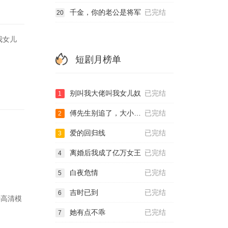
千金，你的老公是将军
已完结
20
我女儿
短剧月榜单
别叫我大佬叫我女儿奴
已完结
1
傅先生别追了，大小姐是假的
已完结
2
爱的回归线
已完结
3
离婚后我成了亿万女王
已完结
4
白夜危情
已完结
5
吉时已到
已完结
6
种高清模
她有点不乖
已完结
7