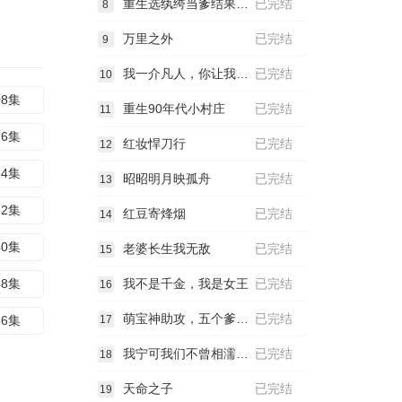
重生选纨绔当爹结果养成皇帝了
已完结
8
万里之外
已完结
9
我一介凡人，你让我斩神
已完结
10
08集
重生90年代小村庄
已完结
11
16集
红妆悍刀行
已完结
12
24集
昭昭明月映孤舟
已完结
13
32集
红豆寄烽烟
已完结
14
40集
老婆长生我无敌
已完结
15
48集
我不是千金，我是女王
已完结
16
萌宝神助攻，五个爹地哪里逃
已完结
56集
17
我宁可我们不曾相濡以沫
已完结
18
天命之子
已完结
19