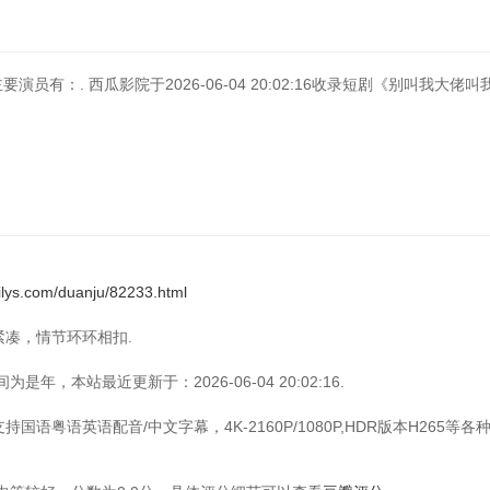
有：. 西瓜影院于2026-06-04 20:02:16收录短剧《别叫我大佬叫
xilys.com/duanju/82233.html
紧凑，情节环环相扣.
，本站最近更新于：2026-06-04 20:02:16.
粤语英语配音/中文字幕，4K-2160P/1080P,HDR版本H265等各