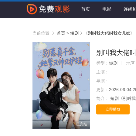
首页
电影
连续
当前位置
首页
>
短剧
《
别叫我大佬叫我女儿奴
》
别叫我大佬
类型：
短剧
地区
主演：
导演：
更新：
2026-06-04 2
简介：
短剧《别叫我
立即播放
已完结