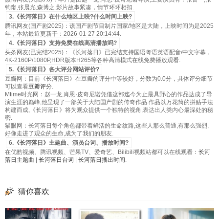
钧甯,张晨光,森博之.影片故事紧凑，情节环环相扣.
3.《长河落日》在什么地区上映?什么时间上映?
腾讯网友(国产剧2025)：该国产剧节目制片国家/地区是大陆，上映时间为是2025
年，本站最近更新于：2026-01-27 20:14:44.
4.《长河落日》支持免费在线高清播放吗?
头条网友(已完结2025)：《长河落日》已完结支持国语粤语英语配音/中文字幕，
4K-2160P/1080P,HDR版本H265等各种高清模式在线免费播放观看.
5.《长河落日》各大评分网站评价?
豆瓣网：目前《长河落日》在豆瓣的评分中等较好，分数为0.0分，具体评分细节
可以查看
豆瓣评分
.
Mtime时光网：赵一龙,肖恩·皮奇尼诺凭借这部迄今为止最具野心的作品达成了导
演生涯的巅峰,他呈现了一部关于大陆国产剧的传奇作品.作品以万花筒的拼贴手法
构建而成,《长河落日》将为观众提供一个独特的视角,表达出人类内心最深处的秘
密.
猫眼网：长河落日每个角色都带着鲜活的生命纹路,这些人那么普通,有那么强烈,
好像走进了观众的生命,成为了我们的朋友.
6.《长河落日》主题曲、演员台词、播放时间?
在优酷视频、腾讯视频、芒果TV、爱奇艺、Bilibili视频站都可以在线观看：
长河
落日主题曲
|
长河落日台词
|
长河落日播出时间
.
猜你喜欢