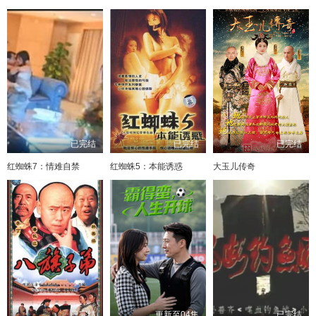
已完结
已完结
已完结
红蜘蛛7：情难自禁
红蜘蛛5：本能诱惑
大玉儿传奇
已完结
更新至04集
已完结