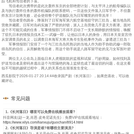
踪飞机和笃信者的下落。
笃信者此次携带的是此次轰炸东京的全部绝密计划，与太平洋上的航母编队以
及与执行轰炸任务的轰炸机编队的联系密码，一旦这份文件落入日军手中，不但轰
炸东京计划将失败，还会使得整个护送舰队沦为日军嘴里的待宰羔羊！
笃信者受伤跳伞，降落到了日军海军第六航空基地驻守的三灶岛，被当地岛民
营救并藏匿。日军对岛屿实施了严密的封锁，派人上岛营救几乎是天方夜谭。面对
这个不可能完成的任务，军事情报部门不得不启动了一支长期静默的情报组，唤醒
了驻扎日本的情报员伐木工----武穆一郎，让他以日本人的身份，用日本天皇皇宫侍
从室调查员的名义，以调查日本海军大将大角岑生坠机事件为由，渗透进三灶岛！
军事情报部门安排了一个与三灶岛岛民熟识的当地人作为助手协助武穆一郎取
得岛民的信任，从而解救笃信者，而这个助手就是八路军留守处的见习女军医叶碧
莹。
两位主人公在岛上面临日本人虎视眈眈的监视和试探，巧妙周旋。如何找到及
护送笃信者及密码本逃出这个与世隔绝的海上监狱也成了最迫切的问题，在这次看
似不可能的越狱过程中，两人的关系也在渐渐发生变化……
西瓜影院于2026-01-27 20:14:44收录国产剧《长河落日》，如果您喜欢，可以收
藏评论。
常见问题
1.《长河落日》哪里可以免费在线播放观看?
抖音网友(赵一龙,肖恩·皮奇尼诺先生)：免费VIP在线观看地址：
https://www.xilys.com/lianxuju/guochan/8914.html
2.《长河落日》导演是谁?有哪些主要演员?
微博网友(大陆0.0)：本片是由赵一龙,肖恩·皮奇尼诺导演,主要演员有：张鲁一,张