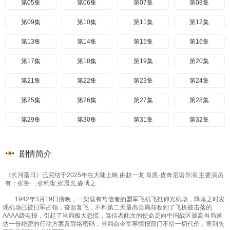
第05集
第06集
第07集
第08集
第09集
第10集
第11集
第12集
第13集
第14集
第15集
第16集
第17集
第18集
第19集
第20集
第21集
第22集
第23集
第24集
第25集
第26集
第27集
第28集
第29集
第30集
第31集
第32集
第33集
第34集
第35集
第36集
剧情简介
第37集
第38集
第39集
第40集
《长河落日》已完结于2025年在大陆上映,由赵一龙,肖恩·皮奇尼诺导演,主要演员
第41集
第42集
第43集
第44集
有：张鲁一,张钧甯,张晨光,森博之.
1942年3月19日傍晚，一架载有笃信者的盟军飞机飞抵仰光机场，降落之时发
现机场已被日军占领，奋起复飞，不料第二天最高当局却收到了飞机被击落的
AAAA级电报，引起了当局极大恐慌，笃信者此次的使命是向中国战区最高当局送
达一份绝密的行动方案及联络密码，当局命令军事情报部门不惜一切代价，查到失