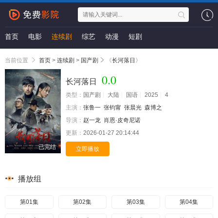
首页
电影
连续剧
综艺
动漫
短剧
当前位置
首页
>
连续剧
>
国产剧
《
长河落日
》
0.0
长河落日
类型：
国产剧
大陆
国语
2025
4
主演：
张鲁一
张钧甯
张晨光
森博之
导演：
赵一龙
肖恩·皮奇尼诺
更新：
2026-01-27 20:14:44
已完结
立即播放
播放组
第01集
第02集
第03集
第04集