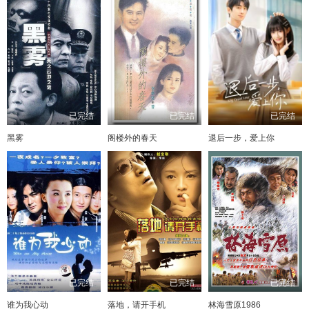
已完结
已完结
已完结
黑雾
阁楼外的春天
退后一步，爱上你
已完结
已完结
已完结
谁为我心动
落地，请开手机
林海雪原1986