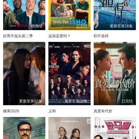
已完结
已完结
更新至第16集
好男不低头第二季
这就是爱吗？
职不值得
更新至第02集
更新至第06集
已完结
糖果2026
义和
真爱有代价