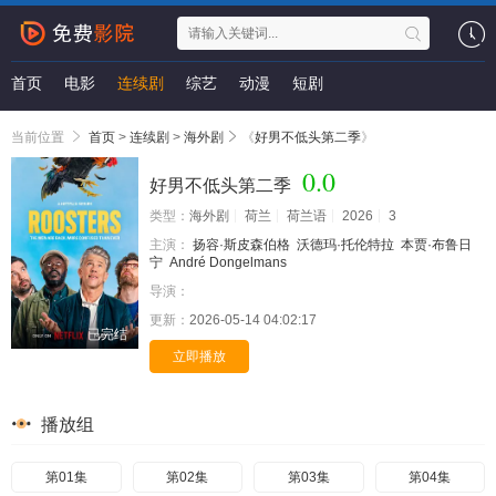
首页
电影
连续剧
综艺
动漫
短剧
当前位置
首页
>
连续剧
>
海外剧
《
好男不低头第二季
》
0.0
好男不低头第二季
类型：
海外剧
荷兰
荷兰语
2026
3
主演：
扬容·斯皮森伯格
沃德玛·托伦特拉
本贾·布鲁日
宁
André Dongelmans
导演：
更新：
2026-05-14 04:02:17
已完结
立即播放
播放组
第01集
第02集
第03集
第04集