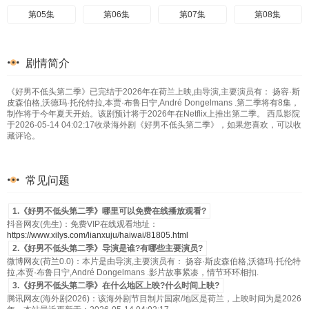
第05集
第06集
第07集
第08集
剧情简介
《好男不低头第二季》已完结于2026年在荷兰上映,由导演,主要演员有： 扬容·斯
皮森伯格,沃德玛·托伦特拉,本贾·布鲁日宁,André Dongelmans .第二季将有8集，
制作将于今年夏天开始。该剧预计将于2026年在Netflix上推出第二季。 西瓜影院
于2026-05-14 04:02:17收录海外剧《好男不低头第二季》，如果您喜欢，可以收
藏评论。
常见问题
1.《好男不低头第二季》哪里可以免费在线播放观看?
抖音网友(先生)：免费VIP在线观看地址：
https://www.xilys.com/lianxuju/haiwai/81805.html
2.《好男不低头第二季》导演是谁?有哪些主要演员?
微博网友(荷兰0.0)：本片是由导演,主要演员有： 扬容·斯皮森伯格,沃德玛·托伦特
拉,本贾·布鲁日宁,André Dongelmans .影片故事紧凑，情节环环相扣.
3.《好男不低头第二季》在什么地区上映?什么时间上映?
腾讯网友(海外剧2026)：该海外剧节目制片国家/地区是荷兰，上映时间为是2026