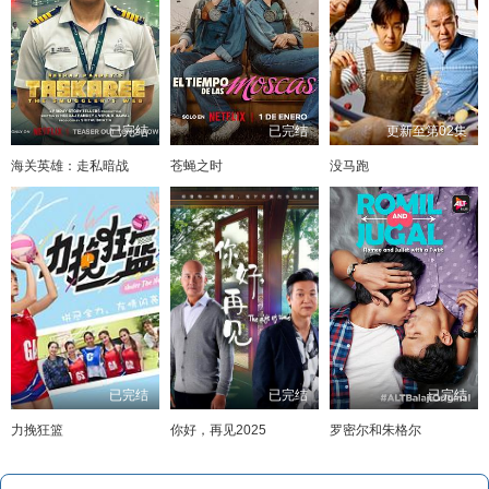
已完结
已完结
更新至第02集
海关英雄：走私暗战
苍蝇之时
没马跑
已完结
已完结
已完结
力挽狂篮
你好，再见2025
罗密尔和朱格尔