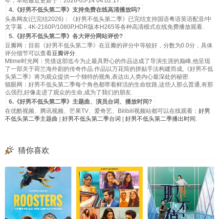
年，本站最近更新于：2026-05-14 04:02:17.
4.《好男不低头第二季》支持免费在线高清播放吗?
头条网友(已完结2026)：《好男不低头第二季》已完结支持国语粤语英语配音/中
文字幕，4K-2160P/1080P,HDR版本H265等各种高清模式在线免费播放观看.
5.《好男不低头第二季》各大评分网站评价?
豆瓣网：目前《好男不低头第二季》在豆瓣的评分中等较好，分数为0.0分，具体
评分细节可以查看
豆瓣评分
.
Mtime时光网：凭借这部迄今为止最具野心的作品达成了导演生涯的巅峰,他呈现
了一部关于荷兰海外剧的传奇作品.作品以万花筒的拼贴手法构建而成,《好男不低
头第二季》将为观众提供一个独特的视角,表达出人类内心最深处的秘密.
猫眼网：好男不低头第二季每个角色都带着鲜活的生命纹路,这些人那么普通,有那
么强烈,好像走进了观众的生命,成为了我们的朋友.
6.《好男不低头第二季》主题曲、演员台词、播放时间?
在优酷视频、腾讯视频、芒果TV、爱奇艺、Bilibili视频站都可以在线观看：
好男
不低头第二季主题曲
|
好男不低头第二季台词
|
好男不低头第二季播出时间
.
猜你喜欢