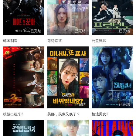
已完结
已完结
已完结
韩国制造
等待京道
公益律师
已完结
已完结
已完结
模范出租车3
美娜，头像又换了？
检法男女2