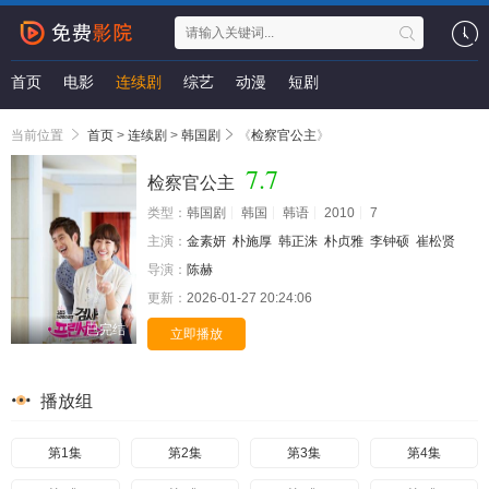
首页
电影
连续剧
综艺
动漫
短剧
当前位置
首页
>
连续剧
>
韩国剧
《
检察官公主
》
7.7
检察官公主
类型：
韩国剧
韩国
韩语
2010
7
主演：
金素妍
朴施厚
韩正洙
朴贞雅
李钟硕
崔松贤
导演：
陈赫
更新：
2026-01-27 20:24:06
已完结
立即播放
播放组
第1集
第2集
第3集
第4集