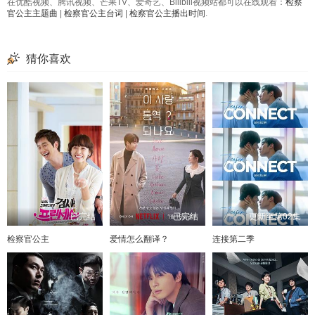
在优酷视频、腾讯视频、芒果TV、爱奇艺、Bilibili视频站都可以在线观看：
检察
官公主主题曲
|
检察官公主台词
|
检察官公主播出时间
.
猜你喜欢
已完结
已完结
更新至第02集
检察官公主
爱情怎么翻译？
连接第二季