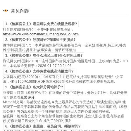
常见问题
1.《检察官公主》哪里可以免费在线播放观看?
抖音网友(陈赫先生)：免费VIP在线观看地址：
https://www.xilys.com/lianxuju/hanguo/9127.html
2.《检察官公主》导演是谁?有哪些主要演员?
微博网友(韩国7.7)：本片是由陈赫导演,主要演员有：金素妍,朴施厚,韩正洙,朴贞
雅,李钟硕,崔松贤.影片故事紧凑，情节环环相扣.
3.《检察官公主》在什么地区上映?什么时间上映?
腾讯网友(韩国剧2010)：该韩国剧节目制片国家/地区是韩国，上映时间为是2010
年，本站最近更新于：2026-01-27 20:24:06.
4.《检察官公主》支持免费在线高清播放吗?
头条网友(已完结2010)：《检察官公主》已完结支持国语粤语英语配音/中文字
幕，4K-2160P/1080P,HDR版本H265等各种高清模式在线免费播放观看.
5.《检察官公主》各大评分网站评价?
豆瓣网：目前《检察官公主》在豆瓣的评分中等较好，分数为7.7分，具体评分细
节可以查看
豆瓣评分
.
Mtime时光网：陈赫凭借这部迄今为止最具野心的作品达成了导演生涯的巅峰,他
呈现了一部关于韩国韩国剧的传奇作品.作品以万花筒的拼贴手法构建而成,《检察
官公主》将为观众提供一个独特的视角,表达出人类内心最深处的秘密.
猫眼网：检察官公主每个角色都带着鲜活的生命纹路,这些人那么普通,有那么强
烈,好像走进了观众的生命,成为了我们的朋友.
6.《检察官公主》主题曲、演员台词、播放时间?