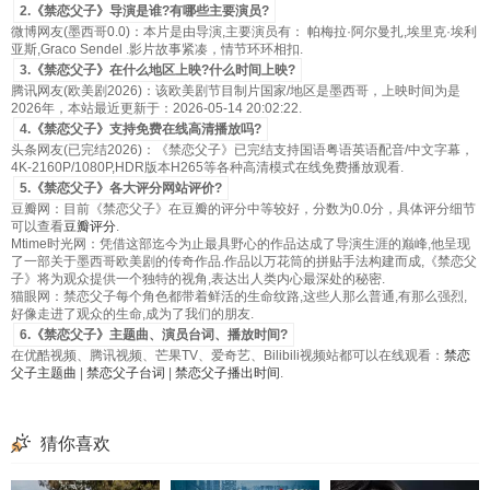
2.《禁恋父子》导演是谁?有哪些主要演员?
微博网友(墨西哥0.0)：本片是由导演,主要演员有： 帕梅拉·阿尔曼扎,埃里克·埃利
亚斯,Graco Sendel .影片故事紧凑，情节环环相扣.
3.《禁恋父子》在什么地区上映?什么时间上映?
腾讯网友(欧美剧2026)：该欧美剧节目制片国家/地区是墨西哥，上映时间为是
2026年，本站最近更新于：2026-05-14 20:02:22.
4.《禁恋父子》支持免费在线高清播放吗?
头条网友(已完结2026)：《禁恋父子》已完结支持国语粤语英语配音/中文字幕，
4K-2160P/1080P,HDR版本H265等各种高清模式在线免费播放观看.
5.《禁恋父子》各大评分网站评价?
豆瓣网：目前《禁恋父子》在豆瓣的评分中等较好，分数为0.0分，具体评分细节
可以查看
豆瓣评分
.
Mtime时光网：凭借这部迄今为止最具野心的作品达成了导演生涯的巅峰,他呈现
了一部关于墨西哥欧美剧的传奇作品.作品以万花筒的拼贴手法构建而成,《禁恋父
子》将为观众提供一个独特的视角,表达出人类内心最深处的秘密.
猫眼网：禁恋父子每个角色都带着鲜活的生命纹路,这些人那么普通,有那么强烈,
好像走进了观众的生命,成为了我们的朋友.
6.《禁恋父子》主题曲、演员台词、播放时间?
在优酷视频、腾讯视频、芒果TV、爱奇艺、Bilibili视频站都可以在线观看：
禁恋
父子主题曲
|
禁恋父子台词
|
禁恋父子播出时间
.
猜你喜欢