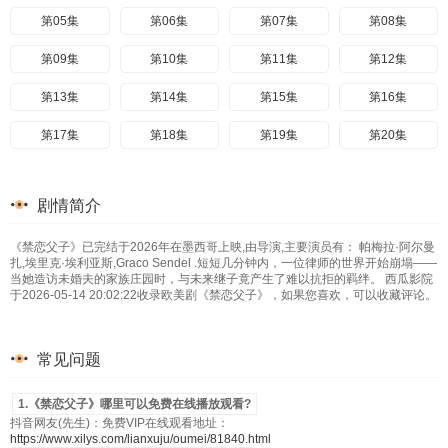
第05集
第06集
第07集
第08集
第09集
第10集
第11集
第12集
第13集
第14集
第15集
第16集
第17集
第18集
第19集
第20集
剧情简介
《禁恋父子》已完结于2026年在墨西哥上映,由导演,主要演员有： 帕梅拉·阿尔曼
扎,埃里克·埃利亚斯,Graco Sendel .短短几分钟内，一位律师的世界开始崩塌——
当她造访未婚夫的家族庄园时，与未来继子竟产生了难以抗拒的羁绊。 西瓜影院
于2026-05-14 20:02:22收录欧美剧《禁恋父子》，如果您喜欢，可以收藏评论。
常见问题
1.《禁恋父子》哪里可以免费在线播放观看?
抖音网友(先生)：免费VIP在线观看地址：
https://www.xilys.com/lianxuju/oumei/81840.html