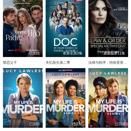
已完结
更新至第3集
更新至第11集
禁恋父子
失忆医生第二季
法律与秩序：特殊受害者第二十七季
已完结
已完结
已完结