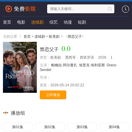
首页
电影
连续剧
综艺
动漫
短剧
当前位置
首页
>
连续剧
>
欧美剧
《
禁恋父子
》
0.0
禁恋父子
类型：
欧美剧
墨西哥
西班牙语
2026
1
主演：
帕梅拉·阿尔曼扎
埃里克·埃利亚斯
Graco
Sendel
导演：
更新：
2026-05-14 20:02:22
已完结
立即播放
播放组
第01集
第02集
第03集
第04集