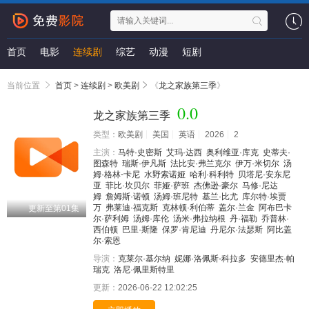
首页
电影
连续剧
综艺
动漫
短剧
当前位置
首页
>
连续剧
>
欧美剧
《
龙之家族第三季
》
0.0
龙之家族第三季
类型：
欧美剧
美国
英语
2026
2
主演：
马特·史密斯
艾玛·达西
奥利维亚·库克
史蒂夫·
图森特
瑞斯·伊凡斯
法比安·弗兰克尔
伊万·米切尔
汤
姆·格林-卡尼
水野索诺娅
哈利·科利特
贝塔尼·安东尼
亚
菲比·坎贝尔
菲娅·萨班
杰佛逊·豪尔
马修·尼达
姆
詹姆斯·诺顿
汤姆·班尼特
基兰·比尤
库尔特·埃贾
万
弗莱迪·福克斯
克林顿·利伯蒂
盖尔·兰金
阿布巴卡
更新至第01集
尔·萨利姆
汤姆·库伦
汤米·弗拉纳根
丹·福勒
乔普林·
西伯顿
巴里·斯隆
保罗·肯尼迪
丹尼尔·法瑟斯
阿比盖
尔·索恩
导演：
克莱尔·基尔纳
妮娜·洛佩斯-科拉多
安德里杰·帕
瑞克
洛尼·佩里斯特里
更新：
2026-06-22 12:02:25