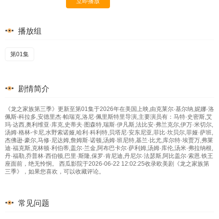
立即播放
播放组
第01集
剧情简介
《龙之家族第三季》更新至第01集于2026年在美国上映,由克莱尔·基尔纳,妮娜·洛
佩斯-科拉多,安德里杰·帕瑞克,洛尼·佩里斯特里导演,主要演员有：马特·史密斯,艾
玛·达西,奥利维亚·库克,史蒂夫·图森特,瑞斯·伊凡斯,法比安·弗兰克尔,伊万·米切尔,
汤姆·格林-卡尼,水野索诺娅,哈利·科利特,贝塔尼·安东尼亚,菲比·坎贝尔,菲娅·萨班,
杰佛逊·豪尔,马修·尼达姆,詹姆斯·诺顿,汤姆·班尼特,基兰·比尤,库尔特·埃贾万,弗莱
迪·福克斯,克林顿·利伯蒂,盖尔·兰金,阿布巴卡尔·萨利姆,汤姆·库伦,汤米·弗拉纳根,
丹·福勒,乔普林·西伯顿,巴里·斯隆,保罗·肯尼迪,丹尼尔·法瑟斯,阿比盖尔·索恩.铁王
座面前，绝无怜悯。 西瓜影院于2026-06-22 12:02:25收录欧美剧《龙之家族第
三季》，如果您喜欢，可以收藏评论。
常见问题