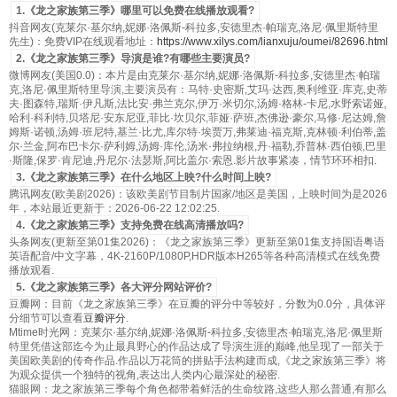
1.《龙之家族第三季》哪里可以免费在线播放观看?
抖音网友(克莱尔·基尔纳,妮娜·洛佩斯-科拉多,安德里杰·帕瑞克,洛尼·佩里斯特里
先生)：免费VIP在线观看地址：
https://www.xilys.com/lianxuju/oumei/82696.html
2.《龙之家族第三季》导演是谁?有哪些主要演员?
微博网友(美国0.0)：本片是由克莱尔·基尔纳,妮娜·洛佩斯-科拉多,安德里杰·帕瑞
克,洛尼·佩里斯特里导演,主要演员有：马特·史密斯,艾玛·达西,奥利维亚·库克,史蒂
夫·图森特,瑞斯·伊凡斯,法比安·弗兰克尔,伊万·米切尔,汤姆·格林-卡尼,水野索诺娅,
哈利·科利特,贝塔尼·安东尼亚,菲比·坎贝尔,菲娅·萨班,杰佛逊·豪尔,马修·尼达姆,詹
姆斯·诺顿,汤姆·班尼特,基兰·比尤,库尔特·埃贾万,弗莱迪·福克斯,克林顿·利伯蒂,盖
尔·兰金,阿布巴卡尔·萨利姆,汤姆·库伦,汤米·弗拉纳根,丹·福勒,乔普林·西伯顿,巴里
·斯隆,保罗·肯尼迪,丹尼尔·法瑟斯,阿比盖尔·索恩.影片故事紧凑，情节环环相扣.
3.《龙之家族第三季》在什么地区上映?什么时间上映?
腾讯网友(欧美剧2026)：该欧美剧节目制片国家/地区是美国，上映时间为是2026
年，本站最近更新于：2026-06-22 12:02:25.
4.《龙之家族第三季》支持免费在线高清播放吗?
头条网友(更新至第01集2026)：《龙之家族第三季》更新至第01集支持国语粤语
英语配音/中文字幕，4K-2160P/1080P,HDR版本H265等各种高清模式在线免费
播放观看.
5.《龙之家族第三季》各大评分网站评价?
豆瓣网：目前《龙之家族第三季》在豆瓣的评分中等较好，分数为0.0分，具体评
分细节可以查看
豆瓣评分
.
Mtime时光网：克莱尔·基尔纳,妮娜·洛佩斯-科拉多,安德里杰·帕瑞克,洛尼·佩里斯
特里凭借这部迄今为止最具野心的作品达成了导演生涯的巅峰,他呈现了一部关于
美国欧美剧的传奇作品.作品以万花筒的拼贴手法构建而成,《龙之家族第三季》将
为观众提供一个独特的视角,表达出人类内心最深处的秘密.
猫眼网：龙之家族第三季每个角色都带着鲜活的生命纹路,这些人那么普通,有那么