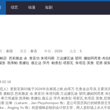
剧
综艺
动漫
短剧
区：
泰国
语言：
泰语
年份：
2026
点击：
5
素帕莎
芭莉雅皮·余
查亚功·朱塔玛斯
兰达娜瓦迪·望同
娜妲阿芮查·布拉
威形
凯蒂帕·查娜拉
薇丘达·萍丹
帕查彤·塔那瓦
朱塔芘·英詹
尼替·柴
4:02:16
人》更新至第03集于2026年在泰国上映,由塔万·扎鲁金达导演,主要演
·素帕莎,芭莉雅皮·余,查亚功·朱塔玛斯,兰达娜瓦迪·望同,娜妲阿芮查·布
·希兰塔威形,凯蒂帕·查娜拉,薇丘达·萍丹,帕查彤·塔那瓦,朱塔芘·英詹,尼替
塞 拉琳（Lalrarin，Jan Ployshompoo 饰）是公司雷厉风行的销售部主
aka，Jingjing Yu 饰）则是锱铢必较的会计部主管，两人是职场上水火不