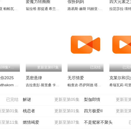
计
爱魔力转圈圈
假扮妈妈
同
亚
·特拉塔那永
娜妲阿芮查·布拉帕吉迪
帕帕瓦迪·钱萨莫恩
帕查差·司隶亚楠让
翁拉维·那提通
吉尔迪彭·邦勒柴立
普莱妮拉·希兰塔威形
维拉育特·查苏克
希兰格里·昌康
莎塔南·同诵布恩
路易斯·赫斯
吉拉瓦·苏提瓦尼沙克
凯蒂帕·查娜拉
普莱妮拉·希兰塔威形
玛丽亚·赫施勒
孔查可恩·宋善藤
薇丘达·萍丹
瓦鲁特·查瓦力
吉拉提·彭马尼
拉芘莎拉·瑛
查克里特·布
帕查彤·
克里斯沙
更新至第08集+特辑
更新至第07集
已完结
已完
你2025
觅密悬律
无尽情爱
克莱尔和贝
拉森
伊苏帕
Mind Napasasi Surawan
达卫·码修崴·罗伯茨
Peter Paratthakorn Duangsawang
吉拉查彭·斯里桑
Golf Kunavut Jirattikorn
塔努帕·彭苏湾
松辛·玛妮湾
卡西特·普洛彭
素帕娜·吉塔勒拉
帕查农·昂萨阿德
诺帕努·甘塔柴
塔纳塔特·英波查伊
朱塔芘·英詹
Jan Pl
阿索
已完结
解谜
更新至第05集
梨伽郎情
更新至第
新至第01集
桃恋者
更新至第01集
四方极爱II
更新至第
新至第11集
燃情竭爱
更新至第07集
不是鸳家不聚头