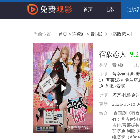
首页
电影
连续
当前位置
首页
>
连续剧
>
泰国剧
《
宿敌恋人
》
9.2
宿敌恋人
类型：
泰国剧
地
主演：
普洛伊湘普·
迪
普莱妮拉·希兰塔
通
利欧·索塞
导演：
塔万·扎鲁金达
更新：
2026-05-18 0
简介：
泰国剧《宿敌恋
有：普洛伊湘普
吉迪,普莱妮拉
更新至第03集
契塔通,利欧·索
维塔卡（Wet