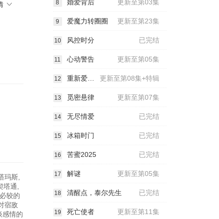
婚爱背后
更新至第03集
8
情
爱魔力转圈圈
更新至第23集
9
风控时分
已完结
10
心动警告
更新至第05集
11
重新爱上你2025
更新至第08集+特辑
12
觅密悬律
更新至第07集
13
无尽情爱
已完结
14
冰箱时门
已完结
15
苦蜜2025
已完结
16
解谜
更新至第05集
17
塔玛斯,
契塔通,
清醒点，泰尔先生
已完结
18
锱铢必较的
对宿敌
死亡使者
更新至第11集
19
谈感情的