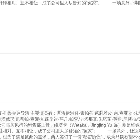
针锋相对、互不相让，成了公司里人尽皆知的“冤家”。 一场意外...
详
万·扎鲁金达导演,主要演员有：普洛伊湘普·素帕莎,芭莉雅皮·余,查亚功·朱
塔威形,凯蒂帕·查娜拉,薇丘达·萍丹,帕查彤·塔那瓦,朱塔芘·英詹,尼替·柴
 饰）是公司雷厉风行的销售部主管，维塔卡（Wetaka，Jingjing Yu 饰）则是
锋相对、互不相让，成了公司里人尽皆知的“冤家”。 一场意外，让这
，也为了满足彼此的需求，两人签订了一份“秘密协议”，成为只谈欲望不