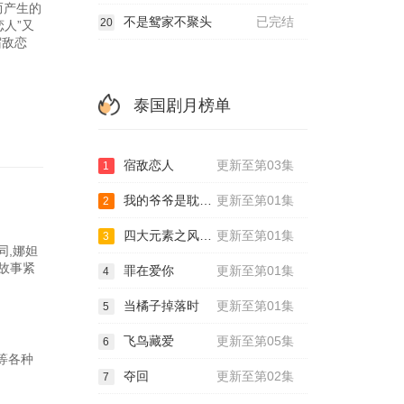
而产生的
不是鸳家不聚头
已完结
20
人”又
宿敌恋
泰国剧月榜单
宿敌恋人
更新至第03集
1
我的爷爷是耽美作家
更新至第01集
2
四大元素之风之恋歌
更新至第01集
3
同,娜妲
片故事紧
罪在爱你
更新至第01集
4
当橘子掉落时
更新至第01集
5
飞鸟藏爱
更新至第05集
6
5等各种
夺回
更新至第02集
7