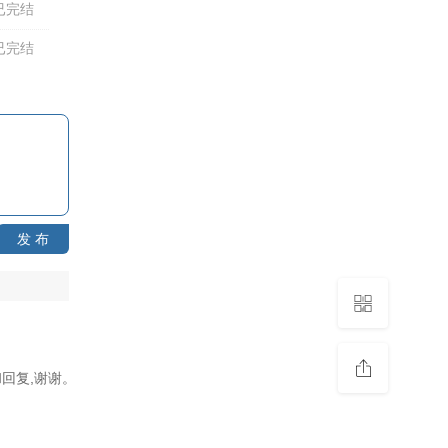
已完结
已完结
发 布
回复,谢谢。