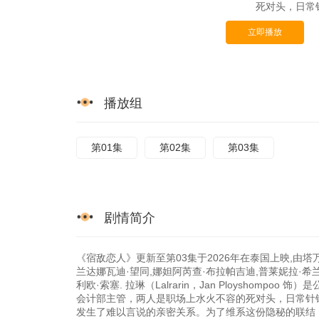
死对头，日常
立即播放
播放组
第01集
第02集
第03集
剧情简介
《宿敌恋人》更新至第03集于2026年在泰国上映,由塔
兰达娜瓦迪·望同,娜妲阿芮查·布拉帕吉迪,普莱妮拉·希兰
利欧·索塞. 拉琳（Lalrarin，Jan Ployshompoo
会计部主管，两人是职场上水火不容的死对头，日常针
发生了难以言说的亲密关系。为了维系这份隐秘的联结