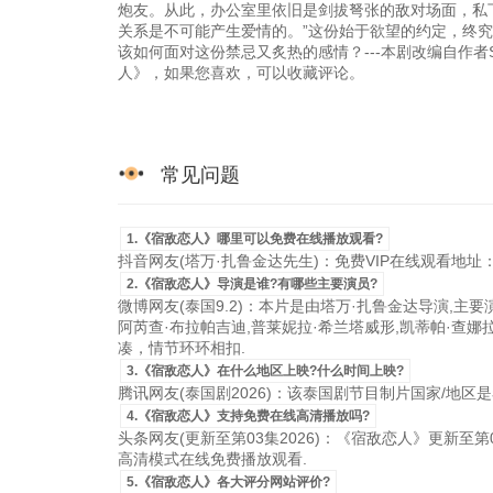
炮友。从此，办公室里依旧是剑拔弩张的敌对场面，私
关系是不可能产生爱情的。”这份始于欲望的约定，终究
该如何面对这份禁忌又炙热的感情？---本剧改编自作者SLeop
人》，如果您喜欢，可以收藏评论。
常见问题
1.《宿敌恋人》哪里可以免费在线播放观看?
抖音网友(塔万·扎鲁金达先生)：免费VIP在线观看地址
2.《宿敌恋人》导演是谁?有哪些主要演员?
微博网友(泰国9.2)：本片是由塔万·扎鲁金达导演,主要
阿芮查·布拉帕吉迪,普莱妮拉·希兰塔威形,凯蒂帕·查娜拉
凑，情节环环相扣.
3.《宿敌恋人》在什么地区上映?什么时间上映?
腾讯网友(泰国剧2026)：该泰国剧节目制片国家/地区是泰国，
4.《宿敌恋人》支持免费在线高清播放吗?
头条网友(更新至第03集2026)：《宿敌恋人》更新至第03
高清模式在线免费播放观看.
5.《宿敌恋人》各大评分网站评价?