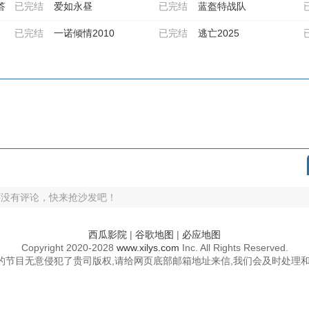
答
已完结
爱如永昼
已完结
蓝盔特战队
已完结
一诺倾情2010
已完结
逃亡2025
还没有评论，快来抢沙发吧！
西瓜影院
|
谷歌地图
|
必应地图
Copyright
2020-2028
www.xilys.com
Inc. All Rights Reserved.
的节目无意侵犯了贵司版权,请给网页底部邮箱地址来信,我们会及时处理和