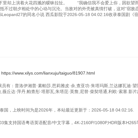
下里却上演着火花四溅的暧昧拉扯。 “我确信我不会爱上你，因欲望
抵不过朝夕相处中的心动与沉沦。当敌对的外壳被真情打破，这对“宿敌恋
ard27的同名小说 西瓜影院于2026-05-18 04:02:16收录泰国剧《
：
https://www.xilys.com/lianxuju/taiguo/81907.html
演员有：普洛伊湘普·素帕莎,芭莉雅皮·余,查亚功·朱塔玛斯,兰达娜瓦迪·望
,薇丘达·萍丹,帕查彤·塔那瓦,朱塔芘·英詹,尼替·柴契塔通,利欧·索塞.影
上映时间为是2026年，本站最近更新于：2026-05-18 04:02:16.
集支持国语粤语英语配音/中文字幕，4K-2160P/1080P,HDR版本H26