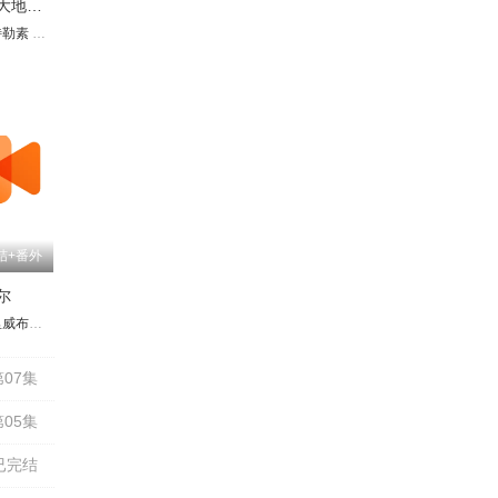
四大元素之大地情缘
朱吉翁
特勒素
恩辛
塔那瓦
达·苏帕普洛姆
Pattharapong Watkamee
卢克·石川·普劳顿
Panthita Jencharoentham
朱塔芘·英詹
尼替·柴契塔通
帕西特·本朋沙瓦
珀恩彩达·瓦拉帕查拉
利欧·索塞
拉皮彭·苏帕提尼基德查
Witchayaphong Iamsaard
弗鲁克·纳特塔侬·通
Mind 
结+番外
尔
oyshompoo Supasap
沃瑞·皮尼甘渣纳潘
希瑞瓦莉·司里威布恩
Pangjie Paphavarin Sawasdiwech
Kate Thiyada Phanbua
Kiss Sajeerat Pongchaloem
Ployphach Phatchatorn Thanawat
Barbell Jir
Pu 
07集
05集
已完结