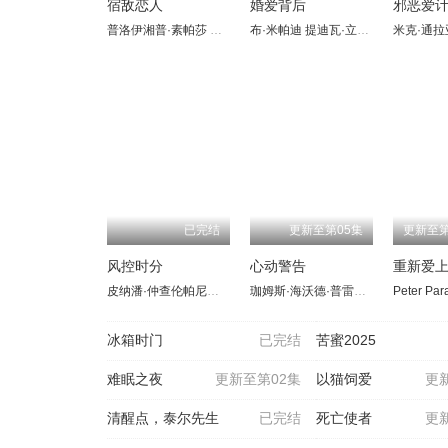
宿敌恋人
婚爱背后
邪恶爱
普洛伊湘普·素帕莎
芭莉雅皮·余
布·米帕迪
查亚功·朱塔玛斯
提迪瓦·立帕拉赛
兰达娜瓦迪·望
米克·通拉
吉兰塔宁
已完结
更新至第05集
风控时分
心动警告
重新爱上
皮纳潘·仲查伦帕尼奇
鄂尔廷·迪拉帕特·萨姆猜
塔夫提普·吉拉普
珈姆斯·海沃德·普雷斯科特
卡德·普洛
冰箱时门
已完结
苦蜜2025
难眠之夜
更新至第02集
以猫饲爱
更
清醒点，泰尔先生
已完结
死亡使者
更