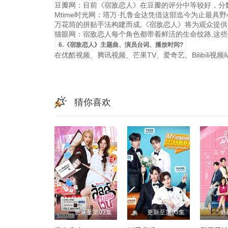
豆瓣网：目前《宿敌恋人》在豆瓣的评分中等较好，分数
Mtime时光网：塔万·扎鲁金达凭借这部迄今为止最具
万花筒的拼贴手法构建而成,《宿敌恋人》将为观众提供
猫眼网：宿敌恋人每个角色都带着鲜活的生命纹路,这些
6.《宿敌恋人》主题曲、演员台词、播放时间?
在优酷视频、腾讯视频、芒果TV、爱奇艺、Bilibili
猜你喜欢
更新至第03集
更新至第03集
更