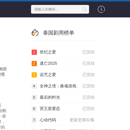
泰国剧周榜单
世纪之爱
已完结
1
逃亡2025
已完结
2
帕吉
契塔
诅咒之爱
已完结
3
女神之境：换魂游戏
已完结
4
最后的时光
已完结
5
员
冥王星爱恋
已完结
6
拉帕
·柴
心动代码
更新至第02集
7
管，
容的