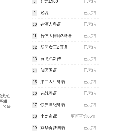
狂龙1988
已完结
8
迷魂
已完结
9
存酒人粤语
已完结
10
盲侠大律师2粤语
已完结
11
新闻女王2国语
已完结
12
黄飞鸿新传
已完结
13
侠医国语
已完结
14
第二人生粤语
已完结
15
选战粤语
已完结
16
骏光,
故事組
惊异世纪粤语
已完结
17
」的呈
小岛奇谭
更新至第06集
18
京华春梦国语
已完结
19