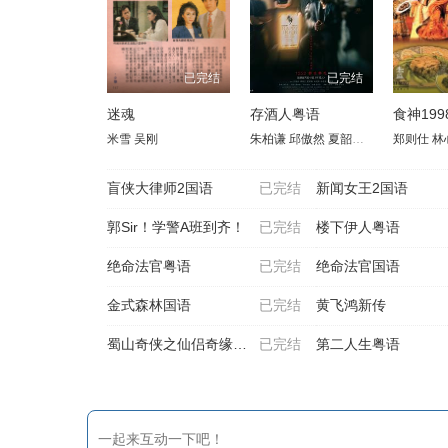
已完结
已完结
迷魂
存酒人粤语
食神199
米雪
吴刚
朱柏谦
邱傲然
夏韶声
徐㴓乔
郑则仕
杨乐文
林
盲侠大律师2国语
已完结
新闻女王2国语
郭Sir！学警A班到齐！
已完结
楼下伊人粤语
绝命法官粤语
已完结
绝命法官国语
金式森林国语
已完结
黄飞鸿新传
蜀山奇侠之仙侣奇缘国语
已完结
第二人生粤语