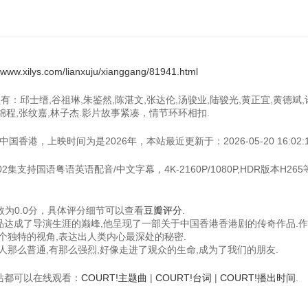
//www.xilys.com/lianxuju/xianggang/81941.html
有：邱士缙,谷祖琳,朱鉴然,陈湛文,张达伦,汤骏业,陆骏光,黄正宜,黄德斌,
张锦程,张纹嘉,林子杰.影片故事紧凑，情节环环相扣.
香港，上映时间为是2026年，本站最近更新于：2026-05-20 16:02:1
2集支持国语粤语英语配音/中文字幕，4K-2160P/1080P,HDR版本H26
数为0.0分，具体评分细节可以查看
豆瓣评分
.
作品达成了导演生涯的巅峰,他呈现了一部关于中国香港香港剧的传奇作品.
一个独特的视角,表达出人类内心最深处的秘密.
些人那么普通,有那么强烈,好像走进了观众的生命,成为了我们的朋友.
视频站都可以在线观看：
COURT!主题曲
|
COURT!台词
|
COURT!播出时间
.