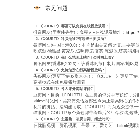
常见问题
1.《COURT!》哪里可以免费在线播放观看?
抖音网友(吴家伟先生)：免费VIP在线观看地址：
https:
2.《COURT!》导演是谁?有哪些主要演员?
微博网友(中国香港0.0)：本片是由吴家伟导演,主要演员
欧镇灏,徐浩昌,苏家乐,伍咏诗,彭杏英,陈淑仪,练美娟,
3.《COURT!》在什么地区上映?什么时间上映?
腾讯网友(香港剧2026)：该香港剧节目制片国家/地区是中国
4.《COURT!》支持免费在线高清播放吗?
头条网友(更新至第02集2026)：《COURT!》更新至第0
高清模式在线免费播放观看.
5.《COURT!》各大评分网站评价?
豆瓣网：目前《COURT!》在豆瓣的评分中等较好，分
Mtime时光网：吴家伟凭借这部迄今为止最具野心的
花筒的拼贴手法构建而成,《COURT!》将为观众提供
猫眼网：COURT!每个角色都带着鲜活的生命纹路,这
6.《COURT!》主题曲、演员台词、播放时间?
在优酷视频、腾讯视频、芒果TV、爱奇艺、Bilibili