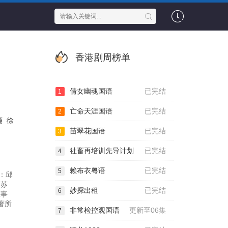
香港剧周榜单
倩女幽魂国语
已完结
1
亡命天涯国语
已完结
2
灏
徐
苗翠花国语
已完结
3
社畜再培训先导计划
已完结
4
赖布衣粤语
已完结
5
有：邱
,苏
妙探出租
已完结
6
故事
著所
非常检控观国语
更新至06集
7