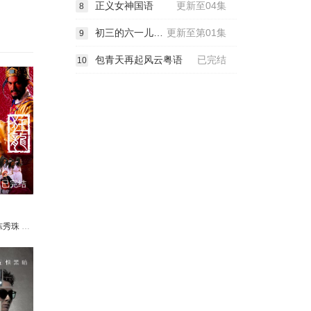
正义女神国语
更新至04集
8
初三的六一儿童节
更新至第01集
9
包青天再起风云粤语
已完结
10
已完结
嘉欣
镇业
陈秀珠
江嘉敏
吴天佑
黎汉持
戴祖仪
丘梓谦
容惠雯
罗毓仪
何广沛
郑艳凤
张驰豪
江嘉敏
蔡嘉利
布乐文
戴祖仪
江毅
罗毓仪
陶大宇
张驰豪
曾玮明
布乐文
骆应钧
陈安莹
关灼元
鲍方
谈