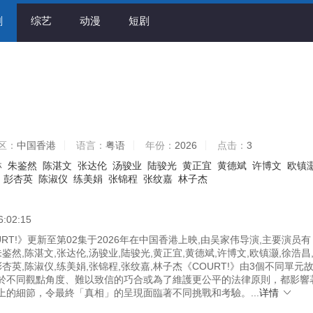
剧
综艺
动漫
短剧
区：
中国香港
语言：
粤语
年份：
2026
点击：
3
琳
朱鉴然
陈湛文
张达伦
汤骏业
陆骏光
黄正宜
黄德斌
许博文
欧镇
彭杏英
陈淑仪
练美娟
张锦程
张纹嘉
林子杰
6:02:15
RT!》更新至第02集于2026年在中国香港上映,由吴家伟导演,主要演员
朱鉴然,陈湛文,张达伦,汤骏业,陆骏光,黄正宜,黄德斌,许博文,欧镇灏,徐浩昌
彭杏英,陈淑仪,练美娟,张锦程,张纹嘉,林子杰《COURT!》由3個不同單元
於不同觀點角度、難以致信的巧合或為了維護更公平的法律原則，都影響
上的細節，令最終「真相」的呈現面臨著不同挑戰和考驗。...
详情