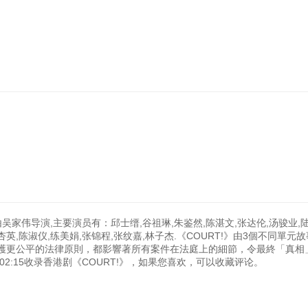
,由吴家伟导演,主要演员有：邱士缙,谷祖琳,朱鉴然,陈湛文,张达伦,汤骏业,陆
杏英,陈淑仪,练美娟,张锦程,张纹嘉,林子杰.《COURT!》由3個不同單元
護更公平的法律原則，都影響著所有案件在法庭上的細節，令最終「真相
6:02:15收录香港剧《COURT!》，如果您喜欢，可以收藏评论。