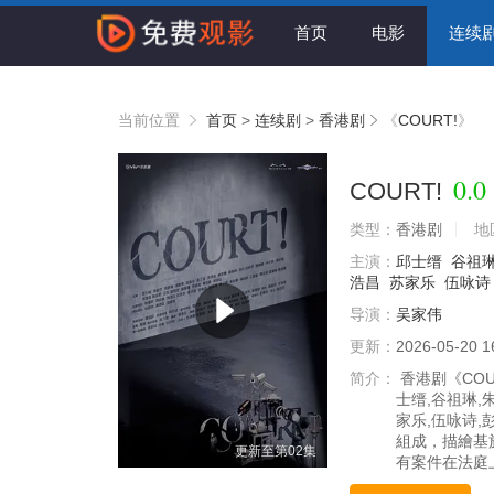
首页
电影
连续
当前位置
首页
>
连续剧
>
香港剧
《
COURT!
》
0.0
COURT!
类型：
香港剧
地
主演：
邱士缙
谷祖
浩昌
苏家乐
伍咏诗
导演：
吴家伟
更新：
2026-05-20 1
简介：
香港剧《COU
士缙,谷祖琳,
家乐,伍咏诗,
組成，描繪基
更新至第02集
有案件在法庭