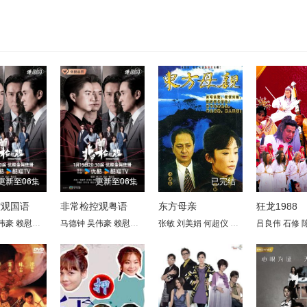
更新至06集
更新至06集
已完结
控观国语
非常检控观粤语
东方母亲
狂龙1988
斌
伟豪
贯东
许博文
赖慰玲
苏韵姿
欧镇灏
陈炜
周嘉洛
马德钟
徐浩昌
陈晓华
陈浚霆
吴伟豪
苏家乐
张国强
吴伟豪
赖慰玲
伍咏诗
程可为
陈炜
彭杏英
潘志文
张敏
陈晓华
陈淑仪
蒋家旻
刘美娟
张国强
练美娟
游嘉欣
何超仪
程可为
张锦程
吴天佑
林聪
潘志文
张纹嘉
丘梓谦
贾云
吕良伟
蒋家旻
汤镇宗
林子杰
何广沛
石修
游
汤