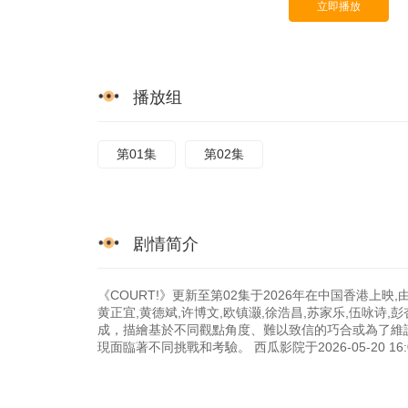
立即播放
播放组
第01集
第02集
剧情简介
《COURT!》更新至第02集于2026年在中国香港上映
黄正宜,黄德斌,许博文,欧镇灏,徐浩昌,苏家乐,伍咏诗,彭
成，描繪基於不同觀點角度、難以致信的巧合或為了維
現面臨著不同挑戰和考驗。 西瓜影院于2026-05-20 1