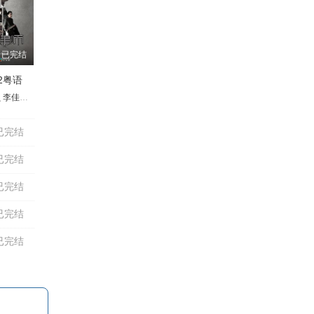
已完结
2粤语
贝
辉
李佳芯
林嘉华
张振朗
江美仪
单立文
贾晓晨
朱千雪
林韦辰
陈庭欣
黄子恒
何君诚
许家杰
翟锋
罗乐林
张彦
已完结
已完结
已完结
已完结
已完结