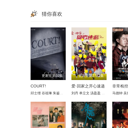
猜你喜欢
更新至第02集
更新至第2732集
COURT!
爱·回家之开心速递
非常检
邱士缙
谷祖琳
朱鉴然
陈湛文
刘丹
张达伦
单立文
汤骏业
汤盈盈
陆骏光
吕慧仪
黄正宜
马德钟
罗乐林
黄德
吴
马