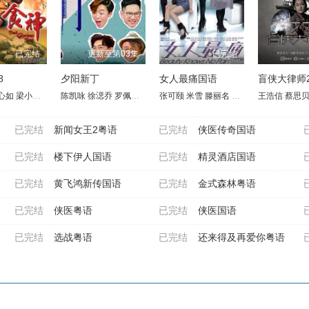
已完结
更新至第03集
已完结
8
夕阳新丁
女人最痛国语
盲侠大律师
心如
安柔潔
梁小冰
陈国邦
陈凯咏
商天娥
徐㴓乔
陈志朋
罗佩芝
徐锦江
吴保锜
罗家英
张可颐
黄浚铭
米雪
周汉宁
滕丽名
邝旨呈
马德钟
梁彦宗
王浩信
陈国邦
陈海宁
蔡思
刘家
已完结
新闻女王2粤语
已完结
侠医传奇国语
已完结
楼下伊人国语
已完结
精灵酒店国语
已完结
黄飞鸿新传国语
已完结
金式森林粤语
已完结
侠医粤语
已完结
侠医国语
已完结
选战粤语
已完结
还来得及再爱你粤语