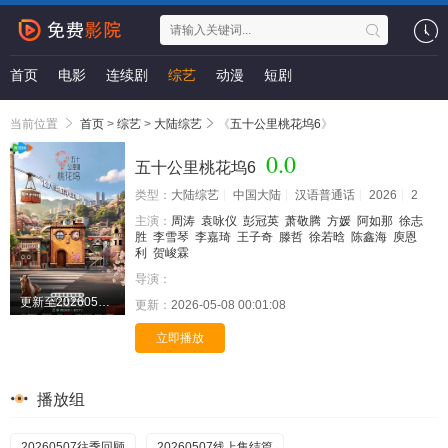
首页
电影
连续剧
综艺
动漫
短剧
当前位置
首页
>
综艺
>
大陆综艺
《
五十公里桃花坞6
》
0.0
五十公里桃花坞6
类型：
大陆综艺
中国大陆
汉语普通话
2026
2
主演：
周涛
袁咏仪
彭冠英
萧敬腾
方媛
阿如那
徐志
胜
李雪琴
李嘉琦
王子奇
滕哲
徐若晗
陈鑫海
庾恩
利
贺峻霖
导演：
更新至20260507期
更新：
2026-05-08 00:01:08
立即播放
播放组
20260507往季回顾
20260507线上集结篇