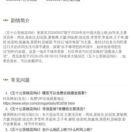
剧情简介
《五十公里桃花坞6》更新至20260507期于2026年在中国大陆上映,由导演,主要
演员有：周涛,袁咏仪,彭冠英,萧敬腾,方媛,阿如那,徐志胜,李雪琴,李嘉琦,王子奇,滕
哲,徐若晗,陈鑫海,庾恩利,贺峻霖.节目以“城市角落”为主题，集结15位多元坞民通
过21天的共同生活与亲手建造，探索"在不够理想的环境中，如何创造理想生
活"的时代命题。这是一场关于城市更新，社区再造与社交实验的"温暖成人童
话"。 西瓜影院于2026-05-08 00:01:08收录大陆综艺《五十公里桃花坞6》，如
果您喜欢，可以收藏评论。
常见问题
1.《五十公里桃花坞6》哪里可以免费在线播放观看?
抖音网友(先生)：免费VIP在线观看地址：
https://www.xilys.com/zongyi/dalu/81658.html
2.《五十公里桃花坞6》导演是谁?有哪些主要演员?
微博网友(中国大陆0.0)：本片是由导演,主要演员有：周涛,袁咏仪,彭冠英,萧敬腾,
方媛,阿如那,徐志胜,李雪琴,李嘉琦,王子奇,滕哲,徐若晗,陈鑫海,庾恩利,贺峻霖.影
片故事紧凑，情节环环相扣.
3.《五十公里桃花坞6》在什么地区上映?什么时间上映?