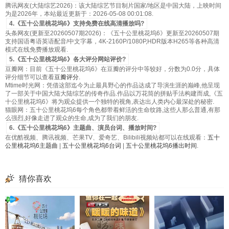
腾讯网友(大陆综艺2026)：该大陆综艺节目制片国家/地区是中国大陆，上映时间
为是2026年，本站最近更新于：2026-05-08 00:01:08.
4.《五十公里桃花坞6》支持免费在线高清播放吗?
头条网友(更新至20260507期2026)：《五十公里桃花坞6》更新至20260507期
支持国语粤语英语配音/中文字幕，4K-2160P/1080P,HDR版本H265等各种高清
模式在线免费播放观看.
5.《五十公里桃花坞6》各大评分网站评价?
豆瓣网：目前《五十公里桃花坞6》在豆瓣的评分中等较好，分数为0.0分，具体
评分细节可以查看
豆瓣评分
.
Mtime时光网：凭借这部迄今为止最具野心的作品达成了导演生涯的巅峰,他呈现
了一部关于中国大陆大陆综艺的传奇作品.作品以万花筒的拼贴手法构建而成,《五
十公里桃花坞6》将为观众提供一个独特的视角,表达出人类内心最深处的秘密.
猫眼网：五十公里桃花坞6每个角色都带着鲜活的生命纹路,这些人那么普通,有那
么强烈,好像走进了观众的生命,成为了我们的朋友.
6.《五十公里桃花坞6》主题曲、演员台词、播放时间?
在优酷视频、腾讯视频、芒果TV、爱奇艺、Bilibili视频站都可以在线观看：
五十
公里桃花坞6主题曲
|
五十公里桃花坞6台词
|
五十公里桃花坞6播出时间
.
猜你喜欢