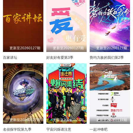
更新至20260127期
更新至20260127期
更新至20260127期
百家讲坛
好友好有爱第3季
势均力敌的我们第2季
更新至20260127期
更新至20260127期
更新至20260127期
名侦探学院第九季
宇宙闪烁请注意
一起冲锋吧