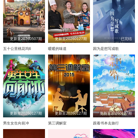
更新至20260507期
更新至20260127期
已完结
五十公里桃花坞6
暖暖的味道
因为是想写成歌
更新至20260127期
更新至20260127期
更新至20260127期
男生女生向前冲
第三调解室
跟着书本去旅行