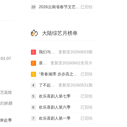
2026云南省春节文艺晚会
已完结
20
大陆综艺月榜单
我们与恋爱的距离·奔赴季
更新至20260603期
1
:07.
喜欢你我也是第六季
更新至20260602先导片
2
“青春湘潭·步步高之夜”演唱会
已完结
3
了不起的少年
更新至20260531期
4
以万花筒
欢乐喜剧人第七季
已完结
5
我们的朋
欢乐喜剧人第六季
已完结
6
欢乐喜剧人第一季
已完结
7
·奔赴季