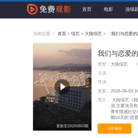
首页
电影
连续
当前位置
首页
>
综艺
>
大陆综艺
《
我们与恋爱的
我们与恋爱的
类型：
大陆综艺
主演：
导演：
更新：
2026-06-03 1
简介：
大陆综艺《我们
演,主要演员
青年情感社交
期10天的“恋
更新至20260603期
立即播放