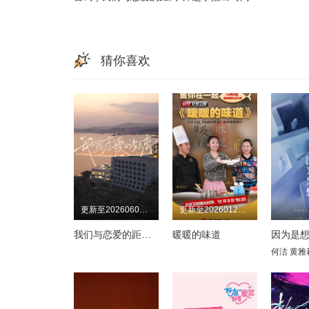
猜你喜欢
更新至20260603期
更新至20260127期
我们与恋爱的距离·奔赴季
暖暖的味道
因为是
何洁
黄雅