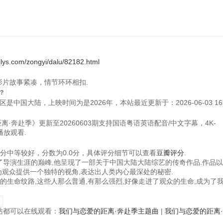
ilys.com/zongyi/dalu/82182.html
.影片故事紧凑，情节环环相扣.
?
中国大陆，上映时间为是2026年，本站最近更新于：2026-06-03 16:01
的距离·奔赴季》更新至20260603期支持国语粤语英语配音/中文字幕，4K-
播放观看.
分中等较好，分数为0.0分，具体评分细节可以查看
豆瓣评分
.
成了导演生涯的巅峰,他呈现了一部关于中国大陆大陆综艺的传奇作品.作品
为观众提供一个独特的视角,表达出人类内心最深处的秘密.
的生命纹路,这些人那么普通,有那么强烈,好像走进了观众的生命,成为了
视频站都可以在线观看：
我们与恋爱的距离·奔赴季主题曲
|
我们与恋爱的距离