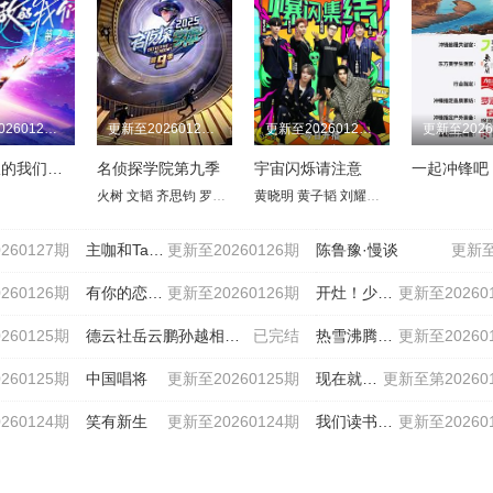
更新至20260127期
更新至20260127期
更新至20260127期
势均力敌的我们第2季
名侦探学院第九季
宇宙闪烁请注意
一起冲锋吧
曼
彭京徽
纪连海
吴嘉玮
赵晓岚
马未都
袁腾飞
周国平
火树 文韬 齐思钧 罗予彤 曹恩齐 李晋晔 邵明明 唐九洲
孔庆东
黄晓明
鲍鹏山
黄子韬
曾仕强
刘耀文
王蒙
邵子恒
王鹤棣
于
260127期
主咖和Ta的朋友们
更新至20260126期
陈鲁豫·慢谈
更新至
260126期
有你的恋歌第二季
更新至20260126期
开灶！少年团
更新至20260
260125期
德云社岳云鹏孙越相声专场深圳站2026
已完结
热雪沸腾的我们
更新至20260
260125期
中国唱将
更新至20260125期
现在就出发第三季
更新至第20260
260124期
笑有新生
更新至20260124期
我们读书吧第二季
更新至20260