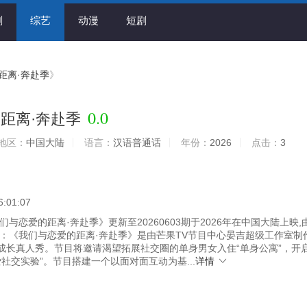
剧
综艺
动漫
短剧
距离·奔赴季
》
0.0
距离·奔赴季
地区：
中国大陆
语言：
汉语普通话
年份：
2026
点击：
3
6:01:07
与恋爱的距离·奔赴季》更新至20260603期于2026年在中国大陆上映,
有：《我们与恋爱的距离·奔赴季》是由芒果TV节目中心晏吉超级工作室制
成长真人秀。节目将邀请渴望拓展社交圈的单身男女入住“单身公寓”，开
爱社交实验”。节目搭建一个以面对面互动为基...
详情