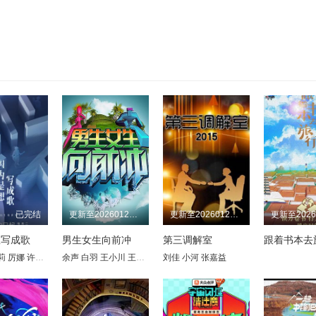
已完结
更新至20260127期
更新至20260127期
想写成歌
男生女生向前冲
第三调解室
跟着书本去
莉
厉娜
许飞
陈楚生
余声
李霄云
白羽
王小川
黄英
曾轶可
王乐乐
段林希
宋秋熠
刘佳
刘忻
小河
张亚群
苏妙玲
张嘉益
白举纲
宁桓宇
左立