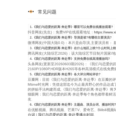
常见问题
1.《我们与恋爱的距离·奔赴季》哪里可以免费在线播放观看?
抖音网友(先生)：免费VIP在线观看地址：
https://www.x
2.《我们与恋爱的距离·奔赴季》导演是谁?有哪些主要演员?
微博网友(中国大陆0.0)：本片是由导演,主要演员有：
3.《我们与恋爱的距离·奔赴季》在什么地区上映?什么时间上映
腾讯网友(大陆综艺2026)：该大陆综艺节目制片国家/地区是
4.《我们与恋爱的距离·奔赴季》支持免费在线高清播放吗?
头条网友(更新至20260603期2026)：《我们与恋爱
2160P/1080P,HDR版本H265等各种高清模式在线免费
5.《我们与恋爱的距离·奔赴季》各大评分网站评价?
豆瓣网：目前《我们与恋爱的距离·奔赴季》在豆瓣的评
Mtime时光网：凭借这部迄今为止最具野心的作品达
的拼贴手法构建而成,《我们与恋爱的距离·奔赴季》将
猫眼网：我们与恋爱的距离·奔赴季每个角色都带着鲜活
友.
6.《我们与恋爱的距离·奔赴季》主题曲、演员台词、播放时间?
在优酷视频、腾讯视频、芒果TV、爱奇艺、Bilibili
台词
|
我们与恋爱的距离·奔赴季播出时间
.