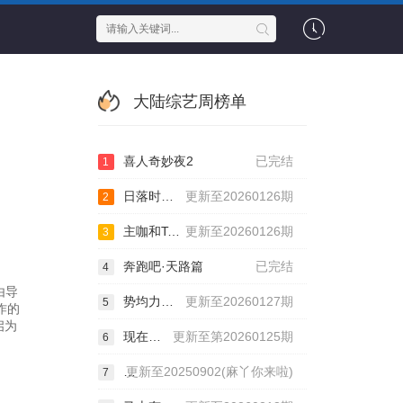
大陆综艺周榜单
喜人奇妙夜2
已完结
1
日落时分说爱你
更新至20260126期
2
主咖和Ta的朋友们
更新至20260126期
3
奔跑吧·天路篇
已完结
4
由导
势均力敌的我们第2季
更新至20260127期
5
作的
启为
现在就出发第三季
更新至第20260125期
6
麻花特开心第二季
更新至20250902(麻丫你来啦)
7