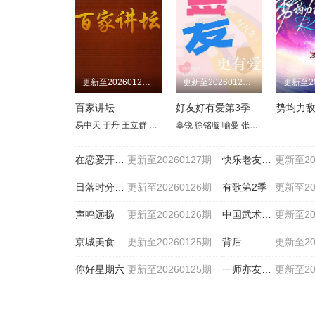
更新至20260127期
更新至20260127期
百家讲坛
好友好有爱第3季
易中天
于丹
王立群
刘心武
辜锐
周汝昌
徐铭璇
阎崇年
喻曼
郦波
张奕方
钱文忠
李晟睿
葛剑雄
李子
蒙
在恋爱开始之前
更新至20260127期
快乐老友·有风季
更新至20
日落时分说爱你
更新至20260126期
有歌第2季
更新至20
声鸣远扬
更新至20260126期
中国武术王中王第二季
更新至20
京城美食地图
更新至20260125期
背后
更新至20
你好星期六
更新至20260125期
一师亦友良师季
更新至20