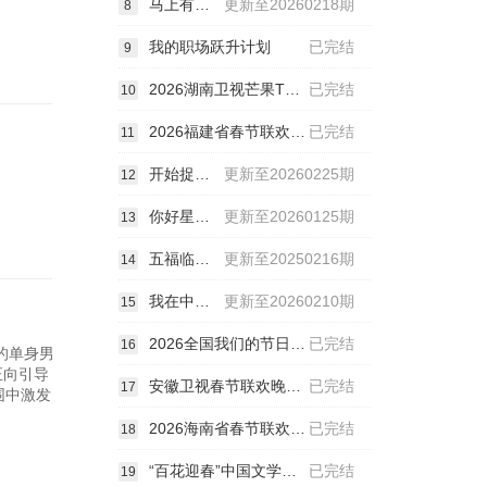
马上有喜人
更新至20260218期
8
我的职场跃升计划
已完结
9
2026湖南卫视芒果TV春节联欢晚会
已完结
10
2026福建省春节联欢晚会
已完结
11
开始捉迷藏第二季
更新至20260225期
12
你好星期六
更新至20260125期
13
五福临门团综·友福同享
更新至20250216期
14
我在中国当农人第二季
更新至20260210期
15
2026全国我们的节日·春节主题文化活动
已完结
16
的单身男
正向引导
安徽卫视春节联欢晚会2026
已完结
17
围中激发
2026海南省春节联欢晚会：来海南见春天
已完结
18
“百花迎春”中国文学艺术界2026春节大联欢
已完结
19