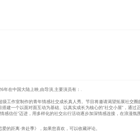
026年在中国大陆上映,由导演,主要演员有：.
吉超级工作室制作的青年情感社交成长真人秀。节目将邀请渴望拓展社交圈
节目搭建一个以面对面互动为基础、以真实成长为核心的“社交小屋”，通过
“情感信任”迈进，用多样化的社交出行活动逐步加深情感连接，在浪漫氛
《我们与恋爱的距离·奔赴季》，如果您喜欢，可以收藏评论。