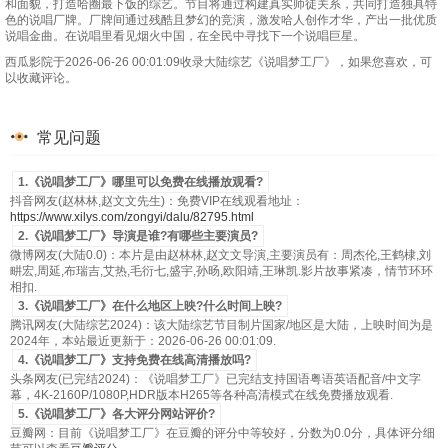
和面貌，打造哈圈最下饭的综艺。节目将通过构建真实师徒关系，共同打造独具特
色的说唱厂牌。厂牌间通过残酷且梦幻的竞演，激发哈人创作才华，产出一批优质
20240801第11期下
20240802全纪录
20240803全记录
20240804值班日记
说唱金曲。在说唱里看见烟火中国，在全民中寻找下一个说唱巨星。
西瓜影院于2026-06-26 00:01:09收录大陆综艺《说唱梦工厂》，如果您喜欢，可
20240809纯享版
20240809上
20240809下
以收藏评论。
常见问题
1.《说唱梦工厂》哪里可以免费在线播放观看?
抖音网友(赵林林,赵文文先生)：免费VIP在线观看地址：
https://www.xilys.com/zongyi/dalu/82795.html
2.《说唱梦工厂》导演是谁?有哪些主要演员?
微博网友(大陆0.0)：本片是由赵林林,赵文文导演,主要演员有：周杰伦,王鹤棣,刘
畊宏,周延,布瑞吉,艾热,毛衍七,盛宇,孙旸,欧阳靖,王琳凯.影片故事紧凑，情节环环
相扣.
3.《说唱梦工厂》在什么地区上映?什么时间上映?
腾讯网友(大陆综艺2024)：该大陆综艺节目制片国家/地区是大陆，上映时间为是
2024年，本站最近更新于：2026-06-26 00:01:09.
4.《说唱梦工厂》支持免费在线高清播放吗?
头条网友(已完结2024)：《说唱梦工厂》已完结支持国语粤语英语配音/中文字
幕，4K-2160P/1080P,HDR版本H265等各种高清模式在线免费播放观看.
5.《说唱梦工厂》各大评分网站评价?
豆瓣网：目前《说唱梦工厂》在豆瓣的评分中等较好，分数为0.0分，具体评分细