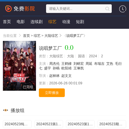
首页
电影
连续剧
综艺
动漫
短剧
当前位置
首页
>
综艺
>
大陆综艺
《
说唱梦工厂
》
0.0
说唱梦工厂
类型：
大陆综艺
大陆
国语
2024
2
主演：
周杰伦
王鹤棣
刘畊宏
周延
布瑞吉
艾热
毛衍
七
盛宇
孙旸
欧阳靖
王琳凯
导演：
赵林林
赵文文
更新：
2026-06-26 00:01:09
已完结
立即播放
播放组
20240523纯享版
20240523第1期上
20240523第1期下
20240523期尝鲜版