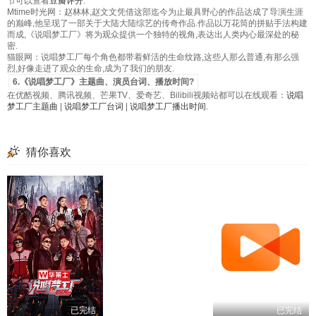
节可以查看
豆瓣评分
.
Mtime时光网：赵林林,赵文文凭借这部迄今为止最具野心的作品达成了导演生涯
的巅峰,他呈现了一部关于大陆大陆综艺的传奇作品.作品以万花筒的拼贴手法构建
而成,《说唱梦工厂》将为观众提供一个独特的视角,表达出人类内心最深处的秘
密.
猫眼网：说唱梦工厂每个角色都带着鲜活的生命纹路,这些人那么普通,有那么强
烈,好像走进了观众的生命,成为了我们的朋友.
6.《说唱梦工厂》主题曲、演员台词、播放时间?
在优酷视频、腾讯视频、芒果TV、爱奇艺、Bilibili视频站都可以在线观看：
说唱
梦工厂主题曲
|
说唱梦工厂台词
|
说唱梦工厂播出时间
.
猜你喜欢
已完结
更新至20260127期
已完结