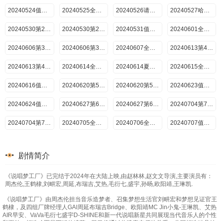
20240524值班日记
20240525全记录
20240526请开麦
20240527哈人密室
20240530第2期上
20240530第2期下
20240531值班日记
20240601全记录
20240606第3期上
20240606第3期下
20240607全记录
20240613第4期上
20240613第4期下
20240614全记录
20240614夏日燥梦live现场
20240615全记录
20240616值班日记
20240620第5期上
20240620第5期下
20240623值班日记
20240624值班日记
20240627第6期上
20240627第6期下
20240704第7期上
20240704第7期下
20240705全记录
20240706全记录
20240707值班日记
20240708值班日记
20240711第8期下
20240712全记录
20240712说唱闺蜜团连线互动
剧情简介
20240713全记录
20240714值班日记包
20240715值班日记
20240718第9期上
《说唱梦工厂》已完结于2024年在大陆上映,由赵林林,赵文文导演,主要演员有：
20240718第9期下
20240719全记录
20240720全纪录
20240721值班日记
周杰伦,王鹤棣,刘畊宏,周延,布瑞吉,艾热,毛衍七,盛宇,孙旸,欧阳靖,王琳凯.
20240722值班日记
20240725第10期上
20240725第10期下
20240726全记录
《说唱梦工厂》由周杰伦担当音乐造梦者、召集梦想生活官刘畊宏和梦想见证官王
鹤棣，及四组厂牌经理人GAI周延布瑞吉Bridge、欧阳靖MC Jin小鬼-王琳凯、艾热
AIR早安、VaVa毛衍七盛宇D-SHINE和新一代说唱新星共同展现当代音乐人的个性
20240727全记录
20240728值班日记
20240729值班日记
20240801第11期上