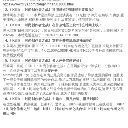
https://www.xilys.com/zongyi/rihan/81808.html
2.《 Kill It ：时尚创作者之战》导演是谁?有哪些主要演员?
微博网友(韩国0.0)：本片是由导演,主要演员有：张允柱,李钟元,崔然竣,车贞媛,崔
美娜秀,北泽舞悠,郑丽雅,成田爱纯.影片故事紧凑，情节环环相扣.
3.《 Kill It ：时尚创作者之战》在什么地区上映?什么时间上映?
腾讯网友(日韩综艺2026)：该日韩综艺节目制片国家/地区是韩国，上映时间为是
2026年，本站最近更新于：2026-05-14 12:01:08.
4.《 Kill It ：时尚创作者之战》支持免费在线高清播放吗?
头条网友(更新至01期2026)：《 Kill It ：时尚创作者之战》更新至01期支持国语
粤语英语配音/中文字幕，4K-2160P/1080P,HDR版本H265等各种高清模式在线
免费播放观看.
5.《 Kill It ：时尚创作者之战》各大评分网站评价?
豆瓣网：目前《 Kill It ：时尚创作者之战》在豆瓣的评分中等较好，分数为0.0
分，具体评分细节可以查看
豆瓣评分
.
Mtime时光网：凭借这部迄今为止最具野心的作品达成了导演生涯的巅峰,他呈现
了一部关于韩国日韩综艺的传奇作品.作品以万花筒的拼贴手法构建而成,《 Kill It
：时尚创作者之战》将为观众提供一个独特的视角,表达出人类内心最深处的秘密.
猫眼网： Kill It ：时尚创作者之战每个角色都带着鲜活的生命纹路,这些人那么普
通,有那么强烈,好像走进了观众的生命,成为了我们的朋友.
6.《 Kill It ：时尚创作者之战》主题曲、演员台词、播放时间?
在优酷视频、腾讯视频、芒果TV、爱奇艺、Bilibili视频站都可以在线观看：
Kill It
：时尚创作者之战主题曲
|
Kill It ：时尚创作者之战台词
|
Kill It ：时尚创作者之战
播出时间
.