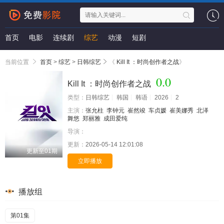
首页
电影
连续剧
综艺
动漫
短剧
当前位置
首页
>
综艺
>
日韩综艺
《
Kill It ：时尚创作者之战
》
0.0
Kill It ：时尚创作者之战
类型：
日韩综艺
韩国
韩语
2026
2
主演：
张允柱
李钟元
崔然竣
车贞媛
崔美娜秀
北泽
舞悠
郑丽雅
成田爱纯
导演：
更新：
2026-05-14 12:01:08
更新至01期
立即播放
播放组
第01集