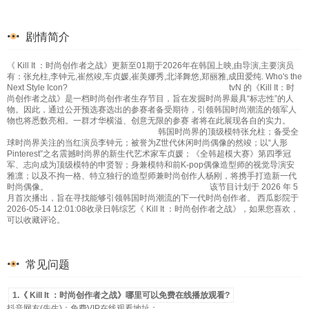
剧情简介
《 Kill It ：时尚创作者之战》更新至01期于2026年在韩国上映,由导演,主要演员
有：张允柱,李钟元,崔然竣,车贞媛,崔美娜秀,北泽舞悠,郑丽雅,成田爱纯. Who's the
Next Style Icon? tvN 的《Kill It：时
尚创作者之战》是一档时尚创作者生存节目，旨在发掘时尚界最具“标志性”的人
物。因此，通过公开预选赛选出的参赛者备受期待，引领韩国时尚潮流的领军人
物也将悉数亮相。一群才华横溢、创意无限的参赛 者将在此展现各自的实力。
韩国时尚界的顶级模特张允柱；备受全
球时尚界关注的当红演员李钟元；被誉为Z世代休闲时尚偶像的然竣；以“人形
Pinterest”之名震撼时尚界的新生代艺术家车贞媛；《全韩超模大赛》第四季冠
军、志向成为顶级模特的申贤智；身兼模特和前K-pop偶像造型师的视觉导演安
雅凛；以及不拘一格、特立独行的造型师兼时尚创作人杨刚，将携手打造新一代
时尚偶像。 该节目计划于 2026 年 5
月首次播出，旨在寻找能够引领韩国时尚潮流的下一代时尚创作者。 西瓜影院于
2026-05-14 12:01:08收录日韩综艺《 Kill It ：时尚创作者之战》，如果您喜欢，
可以收藏评论。
常见问题
1.《 Kill It ：时尚创作者之战》哪里可以免费在线播放观看?
抖音网友(先生)：免费VIP在线观看地址：