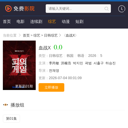
首页
电影
连续剧
综艺
动漫
短剧
当前位置
首页
>
综艺
>
日韩综艺
《
血战X
》
0.0
血战X
类型：
日韩综艺
韩国
韩语
2026
5
主演：
李尚敏
洪榛浩
박지민
곽범
서출구
하승진
导演：
전채영
更新：
2026-07-04 00:01:09
更新至01期
立即播放
播放组
第01集