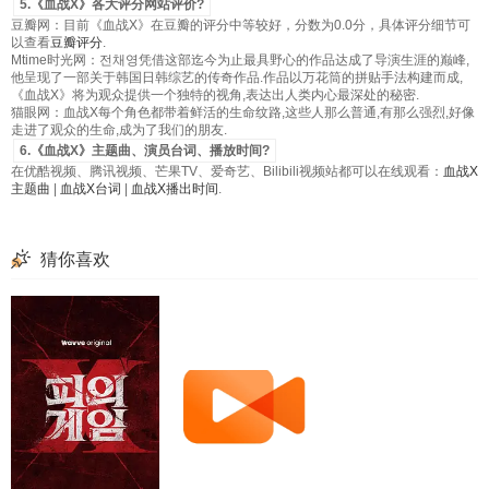
5.《血战X》各大评分网站评价?
豆瓣网：目前《血战X》在豆瓣的评分中等较好，分数为0.0分，具体评分细节可
以查看
豆瓣评分
.
Mtime时光网：전채영凭借这部迄今为止最具野心的作品达成了导演生涯的巅峰,
他呈现了一部关于韩国日韩综艺的传奇作品.作品以万花筒的拼贴手法构建而成,
《血战X》将为观众提供一个独特的视角,表达出人类内心最深处的秘密.
猫眼网：血战X每个角色都带着鲜活的生命纹路,这些人那么普通,有那么强烈,好像
走进了观众的生命,成为了我们的朋友.
6.《血战X》主题曲、演员台词、播放时间?
在优酷视频、腾讯视频、芒果TV、爱奇艺、Bilibili视频站都可以在线观看：
血战X
主题曲
|
血战X台词
|
血战X播出时间
.
猜你喜欢