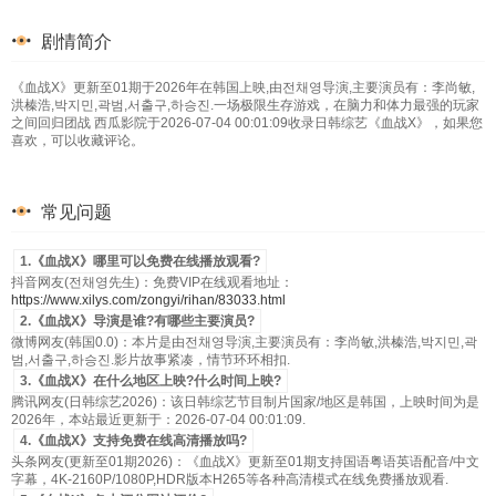
剧情简介
《血战X》更新至01期于2026年在韩国上映,由전채영导演,主要演员有：李尚敏,
洪榛浩,박지민,곽범,서출구,하승진.一场极限生存游戏，在脑力和体力最强的玩家
之间回归团战 西瓜影院于2026-07-04 00:01:09收录日韩综艺《血战X》，如果您
喜欢，可以收藏评论。
常见问题
1.《血战X》哪里可以免费在线播放观看?
抖音网友(전채영先生)：免费VIP在线观看地址：
https://www.xilys.com/zongyi/rihan/83033.html
2.《血战X》导演是谁?有哪些主要演员?
微博网友(韩国0.0)：本片是由전채영导演,主要演员有：李尚敏,洪榛浩,박지민,곽
범,서출구,하승진.影片故事紧凑，情节环环相扣.
3.《血战X》在什么地区上映?什么时间上映?
腾讯网友(日韩综艺2026)：该日韩综艺节目制片国家/地区是韩国，上映时间为是
2026年，本站最近更新于：2026-07-04 00:01:09.
4.《血战X》支持免费在线高清播放吗?
头条网友(更新至01期2026)：《血战X》更新至01期支持国语粤语英语配音/中文
字幕，4K-2160P/1080P,HDR版本H265等各种高清模式在线免费播放观看.