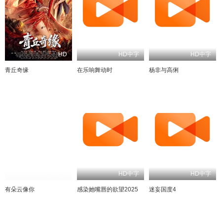
HD
HD中字
HD中字
青丘奇缘
在乐响舞动时
杨非与高俐
HD中字
HD中字
HD中字
有朵云像你
感染她嘴唇的欲望2025
迷妄国度4