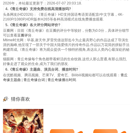
2026年，本站最近更新于：2026-07-07 20:03:18.
4.《青丘奇缘》支持免费在线高清播放吗?
头条网友(HD2026)：《青丘奇缘》HD支持国语粤语英语配音/中文字幕，4K-
2160P/1080P,HDR版本H265等各种高清模式在线免费播放观看.
5.《青丘奇缘》各大评分网站评价?
豆瓣网：目前《青丘奇缘》在豆瓣的评分中等较好，分数为0.0分，具体评分细节
可以查看
豆瓣评分
.
Mtime时光网：毕基,谢天华,罗雷凭借这部迄今为止最具野心的作品达成了导演生
涯的巅峰,他呈现了一部关于中国大陆爱情片的传奇作品.作品以万花筒的拼贴手法
构建而成,《青丘奇缘》将为观众提供一个独特的视角,表达出人类内心最深处的秘
密.
猫眼网：青丘奇缘每个角色都带着鲜活的生命纹路,这些人那么普通,有那么强烈,
好像走进了观众的生命,成为了我们的朋友.
6.《青丘奇缘》主题曲、演员台词、播放时间?
在优酷视频、腾讯视频、芒果TV、爱奇艺、Bilibili视频站都可以在线观看：
青丘
奇缘主题曲
|
青丘奇缘台词
|
青丘奇缘播出时间
.
猜你喜欢