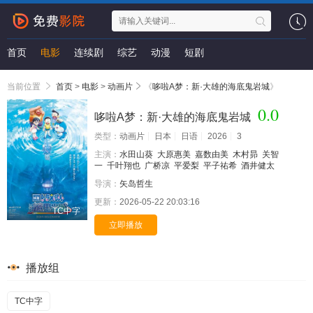
首页
电影
连续剧
综艺
动漫
短剧
当前位置
首页
>
电影
>
动画片
《
哆啦A梦：新·大雄的海底鬼岩城
》
0.0
哆啦A梦：新·大雄的海底鬼岩城
类型：
动画片
日本
日语
2026
3
主演：
水田山葵
大原惠美
嘉数由美
木村昴
关智
一
千叶翔也
广桥凉
平爱梨
平子祐希
酒井健太
导演：
矢岛哲生
更新：
2026-05-22 20:03:16
TC中字
立即播放
播放组
TC中字