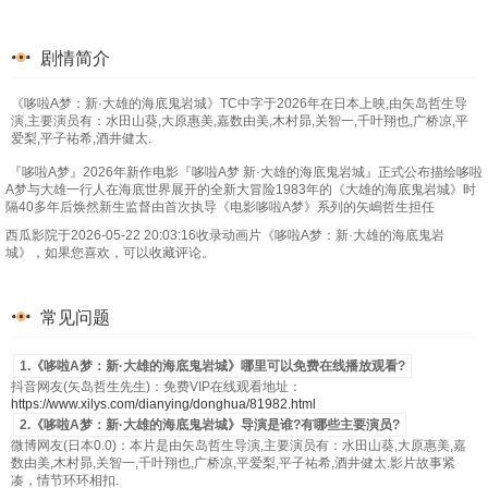
剧情简介
《哆啦A梦：新·大雄的海底鬼岩城》TC中字于2026年在日本上映,由矢岛哲生导
演,主要演员有：水田山葵,大原惠美,嘉数由美,木村昴,关智一,千叶翔也,广桥凉,平
爱梨,平子祐希,酒井健太.
『哆啦A梦』2026年新作电影『哆啦A梦 新·大雄的海底鬼岩城』正式公布描绘哆啦
A梦与大雄一行人在海底世界展开的全新大冒险1983年的《大雄的海底鬼岩城》时
隔40多年后焕然新生监督由首次执导《电影哆啦A梦》系列的矢嶋哲生担任
西瓜影院于2026-05-22 20:03:16收录动画片《哆啦A梦：新·大雄的海底鬼岩
城》，如果您喜欢，可以收藏评论。
常见问题
1.《哆啦A梦：新·大雄的海底鬼岩城》哪里可以免费在线播放观看?
抖音网友(矢岛哲生先生)：免费VIP在线观看地址：
https://www.xilys.com/dianying/donghua/81982.html
2.《哆啦A梦：新·大雄的海底鬼岩城》导演是谁?有哪些主要演员?
微博网友(日本0.0)：本片是由矢岛哲生导演,主要演员有：水田山葵,大原惠美,嘉
数由美,木村昴,关智一,千叶翔也,广桥凉,平爱梨,平子祐希,酒井健太.影片故事紧
凑，情节环环相扣.