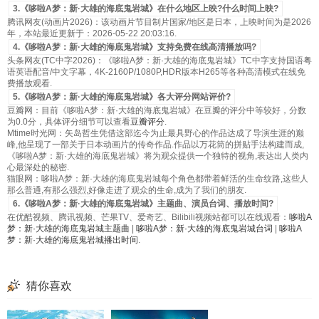
3.《哆啦A梦：新·大雄的海底鬼岩城》在什么地区上映?什么时间上映?
腾讯网友(动画片2026)：该动画片节目制片国家/地区是日本，上映时间为是2026
年，本站最近更新于：2026-05-22 20:03:16.
4.《哆啦A梦：新·大雄的海底鬼岩城》支持免费在线高清播放吗?
头条网友(TC中字2026)：《哆啦A梦：新·大雄的海底鬼岩城》TC中字支持国语粤
语英语配音/中文字幕，4K-2160P/1080P,HDR版本H265等各种高清模式在线免
费播放观看.
5.《哆啦A梦：新·大雄的海底鬼岩城》各大评分网站评价?
豆瓣网：目前《哆啦A梦：新·大雄的海底鬼岩城》在豆瓣的评分中等较好，分数
为0.0分，具体评分细节可以查看
豆瓣评分
.
Mtime时光网：矢岛哲生凭借这部迄今为止最具野心的作品达成了导演生涯的巅
峰,他呈现了一部关于日本动画片的传奇作品.作品以万花筒的拼贴手法构建而成,
《哆啦A梦：新·大雄的海底鬼岩城》将为观众提供一个独特的视角,表达出人类内
心最深处的秘密.
猫眼网：哆啦A梦：新·大雄的海底鬼岩城每个角色都带着鲜活的生命纹路,这些人
那么普通,有那么强烈,好像走进了观众的生命,成为了我们的朋友.
6.《哆啦A梦：新·大雄的海底鬼岩城》主题曲、演员台词、播放时间?
在优酷视频、腾讯视频、芒果TV、爱奇艺、Bilibili视频站都可以在线观看：
哆啦A
梦：新·大雄的海底鬼岩城主题曲
|
哆啦A梦：新·大雄的海底鬼岩城台词
|
哆啦A
梦：新·大雄的海底鬼岩城播出时间
.
猜你喜欢