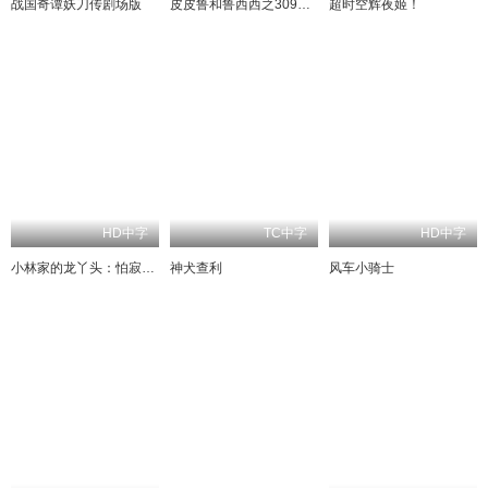
战国奇谭妖刀传剧场版
皮皮鲁和鲁西西之309暗室
超时空辉夜姬！
HD中字
TC中字
HD中字
小林家的龙丫头：怕寂寞的龙
神犬查利
风车小骑士