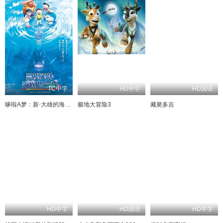
TC中字
HD中字
HD国语
哆啦A梦：新·大雄的海底鬼岩城
极地大冒险3
藏獒多吉
HD中字
HD国语
HD中字