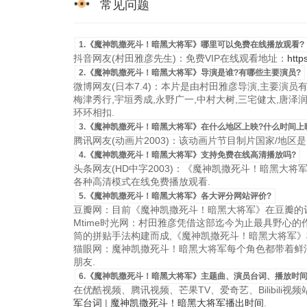
常见问题
1.《魔神凯撒死斗！暗黑大将军》哪里可以免费在线播放观看?
抖音网友(村田雅彦先生)：免费VIP在线观看地址：
http
2.《魔神凯撒死斗！暗黑大将军》导演是谁?有哪些主要演员?
微博网友(日本7.4)：本片是由村田雅彦导演,主要演员有
梅津秀行,宇垣秀成,永野广一,中村大树,三宅健太,唐泽
环环相扣.
3.《魔神凯撒死斗！暗黑大将军》在什么地区上映?什么时间上
腾讯网友(动画片2003)：该动画片节目制片国家/地区是日本，
4.《魔神凯撒死斗！暗黑大将军》支持免费在线高清播放吗?
头条网友(HD中字2003)：《魔神凯撒死斗！暗黑大将军》H
各种高清模式在线免费播放观看.
5.《魔神凯撒死斗！暗黑大将军》各大评分网站评价?
豆瓣网：目前《魔神凯撒死斗！暗黑大将军》在豆瓣的评
Mtime时光网：村田雅彦凭借这部迄今为止最具野心
筒的拼贴手法构建而成,《魔神凯撒死斗！暗黑大将军》
猫眼网：魔神凯撒死斗！暗黑大将军每个角色都带着鲜活
朋友.
6.《魔神凯撒死斗！暗黑大将军》主题曲、演员台词、播放时间
在优酷视频、腾讯视频、芒果TV、爱奇艺、Bilibili
军台词
|
魔神凯撒死斗！暗黑大将军播出时间
.