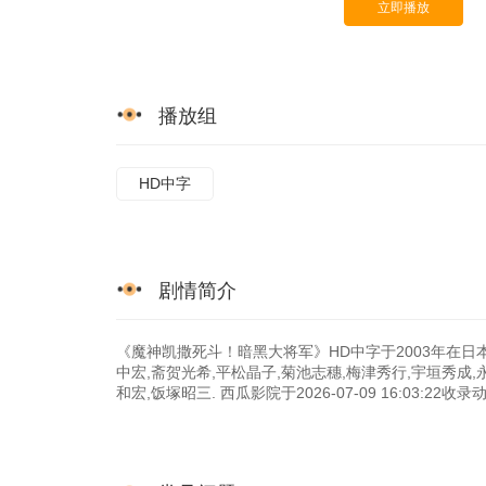
立即播放
播放组
HD中字
剧情简介
《魔神凯撒死斗！暗黑大将军》HD中字于2003年在日本
中宏,斋贺光希,平松晶子,菊池志穗,梅津秀行,宇垣秀成,
和宏,饭塚昭三. 西瓜影院于2026-07-09 16:0