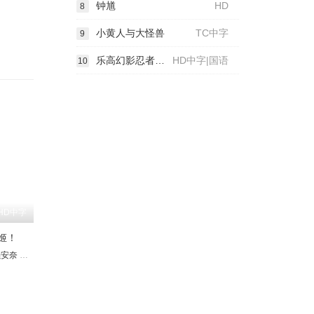
钟馗
HD
8
小黄人与大怪兽
TC中字
9
乐高幻影忍者大电影
HD中字|国语
10
HD中字
姬！
一
濑安奈
ustin Daniels Anene
八奈见乘儿
早见沙织
长克巳
入野自由
卢克·格瑞芬
中田和宏
内田雄马
饭塚昭三
Brendan McDonald
松冈祯丞
青山吉能
小原好美
Mary Murray
菲鲁兹·蓝
Susan Slott
花江夏树
Mic