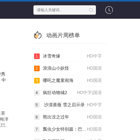
动画片周榜单
冰雪奇缘
HD中字
1
浪浪山小妖怪
HD国语
2
津秀
中
哪吒之魔童闹海
HD国语
3
疯狂动物城2
HD中字|国语
4
沙漠蔷薇 雪之启示录
HD中字
5
主要
熊出没之过年
HD国语
6
,梅津
巳,
瓢虫少女特别篇：巴黎故事
HD国语
7