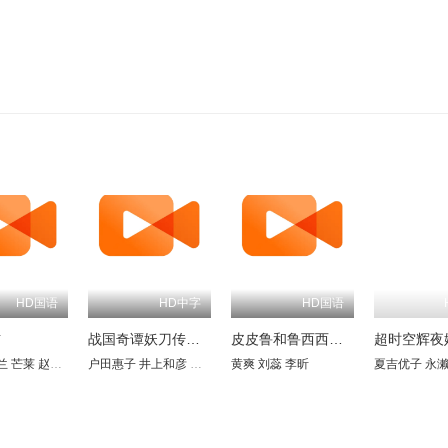
HD中字
HD国语
吉
战国奇谭妖刀传剧场版
皮皮鲁和鲁西西之309暗室
超时空辉夜
晶子
mot Magennis
兰
芒莱
菊池志穗
赵岭
周志强
梅津秀行
保罗·泰来克
户田惠子
王博
宇垣秀成
张遥函
井上和彦
Roger Gregg
永野广一
赵晓明
若本规夫
张伟
艾琳·米森
中村大树
黄爽
李世荣
矢尾一树
刘蕊
三宅健太
徐涛
Lucy Smith
李昕
盐泽兼人
唐泽润
Harry Weld-Moore
渡部猛
梁田清之
夏吉优子
坂口候
永
J