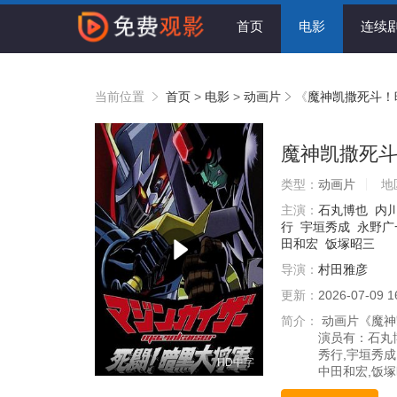
首页
电影
连续
当前位置
首页
>
电影
>
动画片
《
魔神凯撒死斗！
魔神凯撒死
类型：
动画片
地
主演：
石丸博也
内
行
宇垣秀成
永野广
田和宏
饭塚昭三
导演：
村田雅彦
更新：
2026-07-09 1
简介：
动画片《魔神
演员有：石丸博
秀行,宇垣秀成
HD中字
中田和宏,饭塚昭