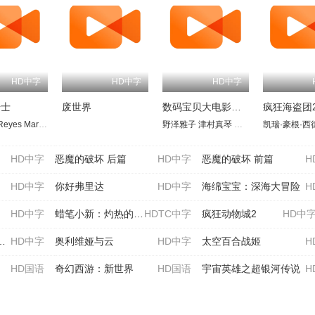
HD中字
HD中字
HD中字
骑士
废世界
数码宝贝大电影五：冒险者的战斗
疯狂海盗团
Reyes
野大辅
中村悠一
Marina Blanke
加藤英美里
Julian Janssen
石原夏织
野泽雅子
津村真琴
多田葵
山口真弓
凯瑞·豪根·西
今井
HD中字
恶魔的破坏 后篇
HD中字
恶魔的破坏 前篇
H
HD中字
你好弗里达
HD中字
海绵宝宝：深海大冒险
H
HD中字
蜡笔小新：灼热的春日部舞者们
HDTC中字
疯狂动物城2
HD中字
HD中字
奥利维娅与云
HD中字
太空百合战姬
H
HD国语
奇幻西游：新世界
HD国语
宇宙英雄之超银河传说
H