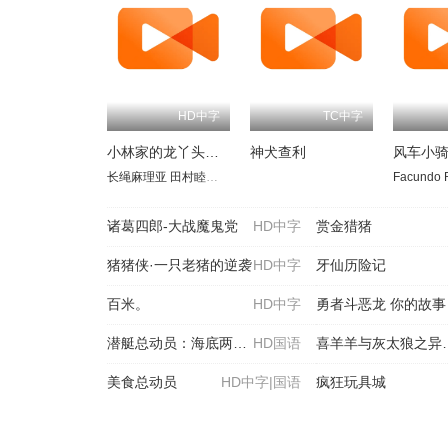
HD中字
小林家的龙丫头：怕寂寞的龙
神犬查利
风车小
长绳麻理亚
田村睦心
桑原由气
高田忧希
高桥未奈美
杉浦栞
Facundo 
小
诸葛四郎-大战魔鬼党
HD中字
赏金猎猪
猪猪侠·一只老猪的逆袭
HD中字
牙仙历险记
百米。
HD中字
勇者斗恶龙 你的故事
潜艇总动员：海底两万里
HD国语
喜羊羊与灰太狼之异国破晓
美食总动员
HD中字|国语
疯狂玩具城