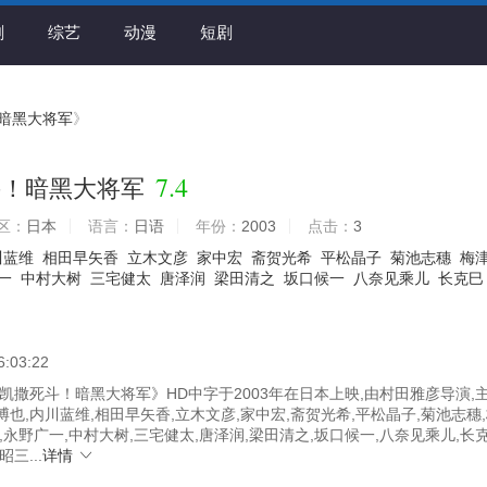
剧
综艺
动漫
短剧
暗黑大将军
》
7.4
斗！暗黑大将军
区：
日本
语言：
日语
年份：
2003
点击：
3
川蓝维
相田早矢香
立木文彦
家中宏
斋贺光希
平松晶子
菊池志穗
梅
一
中村大树
三宅健太
唐泽润
梁田清之
坂口候一
八奈见乘儿
长克巳
6:03:22
凯撒死斗！暗黑大将军》HD中字于2003年在日本上映,由村田雅彦导演,
也,内川蓝维,相田早矢香,立木文彦,家中宏,斋贺光希,平松晶子,菊池志穗
,永野广一,中村大树,三宅健太,唐泽润,梁田清之,坂口候一,八奈见乘儿,长克
三...
详情