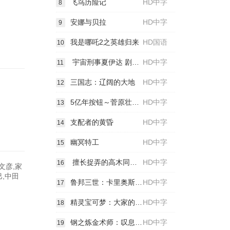
飞鸟历险记
HD中字
8
安娜与贝拉
HD中字
9
我是哪吒2之英雄归来
HD国语
10
宇宙刑事夏伊达 剧场版2
HD中字
11
三国志：辽阔的大地
HD中字
12
5亿年按钮～菅原壮太的超短篇～
HD中字
13
支配者的黄昏
HD中字
14
幽冥特工
HD中字
15
擅长捉弄的高木同学 剧场版
HD中字
16
文彦,家
巳,中田
鲁邦三世：卡里奥斯特罗城
HD中字
17
精灵宝可梦：大家的故事
HD中字
18
钢之炼金术师：叹息之丘的圣星
HD中字
19