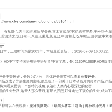
s://www.xilys.com/dianying/donghua/83164.html
：石丸博也,内川蓝维,相田早矢香,立木文彦,家中宏,斋贺光希,平松晶子,菊
润,梁田清之,坂口候一,八奈见乘儿,长克巳,中田和宏,饭塚昭三.影片故事紧
映?
上映时间为是2003年，本站最近更新于：2026-07-09 16:03:22.
D中字支持国语粤语英语配音/中文字幕，4K-2160P/1080P,HDR版本H
分中等较好，分数为7.4分，具体评分细节可以查看
豆瓣评分
.
的作品达成了导演生涯的巅峰,他呈现了一部关于日本动画片的传奇作品.作
将为观众提供一个独特的视角,表达出人类内心最深处的秘密.
的生命纹路,这些人那么普通,有那么强烈,好像走进了观众的生命,成为了
?
视频站都可以在线观看：
魔神凯撒死斗！暗黑大将军主题曲
|
魔神凯撒死斗！