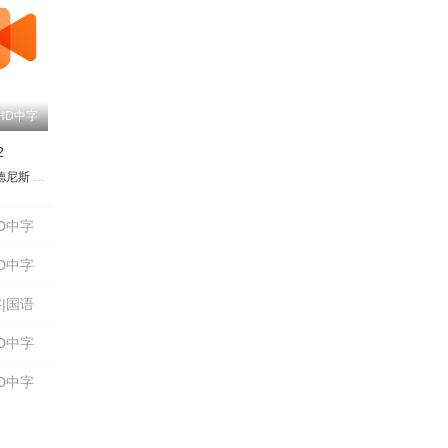
HD中字
2
德尼斯
由香
折笠富美子
Sienna Rosie Schei
金田朋子
金光宣明
David Leander Helgor
松谷彼哉
金子由之
Lisa Stokke
永野爱
三石琴乃
哈瓦德·巴克
小野健一
尼尔斯·
佐
D中字
D中字
|国语
D中字
D中字