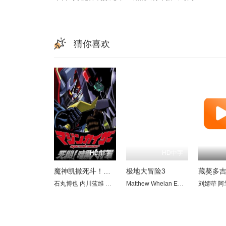
猜你喜欢
HD中字
HD中字
魔神凯撒死斗！暗黑大将军
极地大冒险3
藏獒多
石丸博也
内川蓝维
相田早矢香
Matthew Whelan
立木文彦
家中宏
Emma Jenkins
斋贺光希
刘婧荦
平松
Der
阿