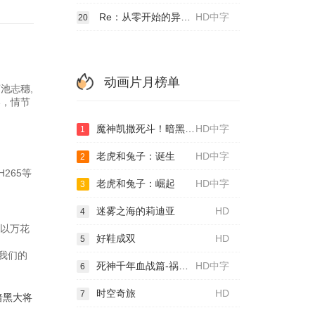
Re：从零开始的异世界生活 雪之回忆
HD中字
20
动画片月榜单
池志穗,
凑，情节
魔神凯撒死斗！暗黑大将军
HD中字
1
老虎和兔子：诞生
HD中字
2
265等
老虎和兔子：崛起
HD中字
3
迷雾之海的莉迪亚
HD
4
品以万花
好鞋成双
HD
5
我们的
死神千年血战篇-祸进谭-
HD中字
6
时空奇旅
HD
7
暗黑大将