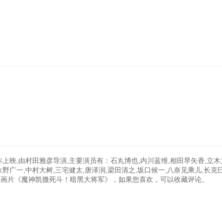
上映,由村田雅彦导演,主要演员有：石丸博也,内川蓝维,相田早矢香,立木
永野广一,中村大树,三宅健太,唐泽润,梁田清之,坂口候一,八奈见乘儿,长克
3:22收录动画片《魔神凯撒死斗！暗黑大将军》，如果您喜欢，可以收藏评论。