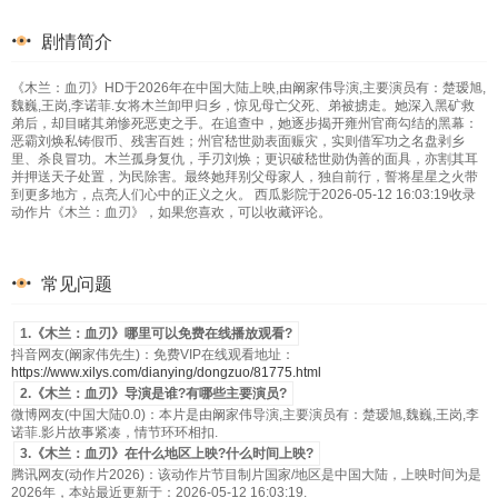
剧情简介
《木兰：血刃》HD于2026年在中国大陆上映,由阚家伟导演,主要演员有：楚瑷旭,
魏巍,王岗,李诺菲.女将木兰卸甲归乡，惊见母亡父死、弟被掳走。她深入黑矿救
弟后，却目睹其弟惨死恶吏之手。在追查中，她逐步揭开雍州官商勾结的黑幕：
恶霸刘焕私铸假币、残害百姓；州官嵇世勋表面赈灾，实则借军功之名盘剥乡
里、杀良冒功。木兰孤身复仇，手刃刘焕；更识破嵇世勋伪善的面具，亦割其耳
并押送天子处置，为民除害。最终她拜别父母家人，独自前行，誓将星星之火带
到更多地方，点亮人们心中的正义之火。 西瓜影院于2026-05-12 16:03:19收录
动作片《木兰：血刃》，如果您喜欢，可以收藏评论。
常见问题
1.《木兰：血刃》哪里可以免费在线播放观看?
抖音网友(阚家伟先生)：免费VIP在线观看地址：
https://www.xilys.com/dianying/dongzuo/81775.html
2.《木兰：血刃》导演是谁?有哪些主要演员?
微博网友(中国大陆0.0)：本片是由阚家伟导演,主要演员有：楚瑷旭,魏巍,王岗,李
诺菲.影片故事紧凑，情节环环相扣.
3.《木兰：血刃》在什么地区上映?什么时间上映?
腾讯网友(动作片2026)：该动作片节目制片国家/地区是中国大陆，上映时间为是
2026年，本站最近更新于：2026-05-12 16:03:19.