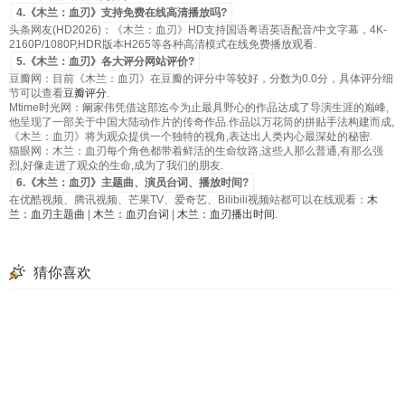
4.《木兰：血刃》支持免费在线高清播放吗?
头条网友(HD2026)：《木兰：血刃》HD支持国语粤语英语配音/中文字幕，4K-
2160P/1080P,HDR版本H265等各种高清模式在线免费播放观看.
5.《木兰：血刃》各大评分网站评价?
豆瓣网：目前《木兰：血刃》在豆瓣的评分中等较好，分数为0.0分，具体评分细
节可以查看
豆瓣评分
.
Mtime时光网：阚家伟凭借这部迄今为止最具野心的作品达成了导演生涯的巅峰,
他呈现了一部关于中国大陆动作片的传奇作品.作品以万花筒的拼贴手法构建而成,
《木兰：血刃》将为观众提供一个独特的视角,表达出人类内心最深处的秘密.
猫眼网：木兰：血刃每个角色都带着鲜活的生命纹路,这些人那么普通,有那么强
烈,好像走进了观众的生命,成为了我们的朋友.
6.《木兰：血刃》主题曲、演员台词、播放时间?
在优酷视频、腾讯视频、芒果TV、爱奇艺、Bilibili视频站都可以在线观看：
木
兰：血刃主题曲
|
木兰：血刃台词
|
木兰：血刃播出时间
.
猜你喜欢