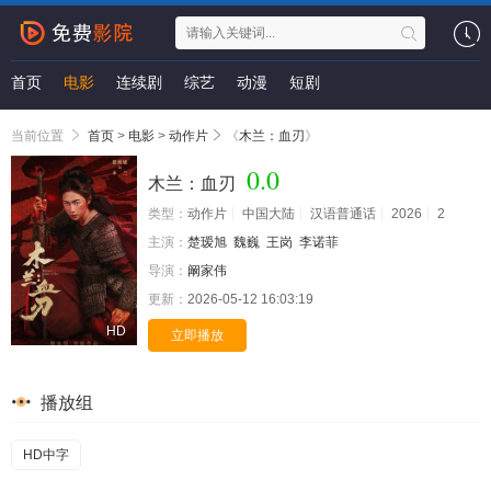
首页
电影
连续剧
综艺
动漫
短剧
当前位置
首页
>
电影
>
动作片
《
木兰：血刃
》
0.0
木兰：血刃
类型：
动作片
中国大陆
汉语普通话
2026
2
主演：
楚瑷旭
魏巍
王岗
李诺菲
导演：
阚家伟
更新：
2026-05-12 16:03:19
HD
立即播放
播放组
HD中字