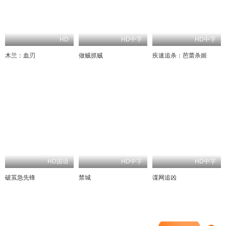
HD
HD中字
HD中字
木兰：血刃
做贼抓贼
疾速追杀：芭蕾杀姬
HD国语
HD中字
HD中字
破茧急先锋
禁城
谍网追凶