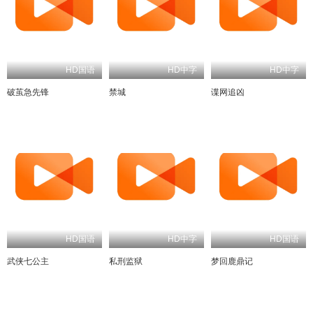
HD国语
HD中字
HD中字
破茧急先锋
禁城
谍网追凶
HD国语
HD中字
HD国语
武侠七公主
私刑监狱
梦回鹿鼎记