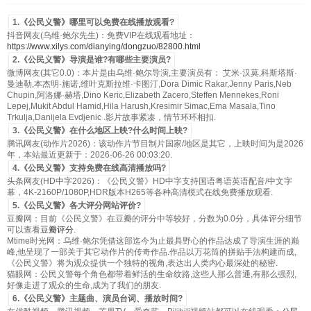
1.《公民义警》哪里可以免费在线播放观看?
抖音网友(乌维·鲍尔先生)：免费VIP在线观看地址：
https://www.xilys.com/dianying/dongzuo/82800.html
2.《公民义警》导演是谁?有哪些主要演员?
微博网友(其它0.0)：本片是由乌维·鲍尔导演,主要演员有： 艾米·汉莫,科斯塔斯·
曼迪勒,本杰明·施诺,维叶克斯拉维·卡图汀,Dora Dimic Rakar,Jenny Paris,Neb
Chupin,阿洛娜·赫塔,Dino Keric,Elizabeth Zacero,Steffen Mennekes,Roni
Lepej,Mukit Abdul Hamid,Hila Harush,Kresimir Simac,Ema Masala,Tino
Trkulja,Danijela Evdjenic .影片故事紧凑，情节环环相扣.
3.《公民义警》在什么地区上映?什么时间上映?
腾讯网友(动作片2026)：该动作片节目制片国家/地区是其它，上映时间为是2026
年，本站最近更新于：2026-06-26 00:03:20.
4.《公民义警》支持免费在线高清播放吗?
头条网友(HD中字2026)：《公民义警》HD中字支持国语粤语英语配音/中文字
幕，4K-2160P/1080P,HDR版本H265等各种高清模式在线免费播放观看.
5.《公民义警》各大评分网站评价?
豆瓣网：目前《公民义警》在豆瓣的评分中等较好，分数为0.0分，具体评分细节
可以查看
豆瓣评分
.
Mtime时光网：乌维·鲍尔凭借这部迄今为止最具野心的作品达成了导演生涯的巅
峰,他呈现了一部关于其它动作片的传奇作品.作品以万花筒的拼贴手法构建而成,
《公民义警》将为观众提供一个独特的视角,表达出人类内心最深处的秘密.
猫眼网：公民义警每个角色都带着鲜活的生命纹路,这些人那么普通,有那么强烈,
好像走进了观众的生命,成为了我们的朋友.
6.《公民义警》主题曲、演员台词、播放时间?