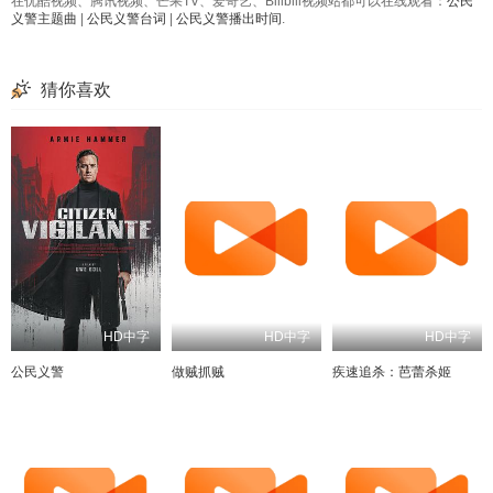
在优酷视频、腾讯视频、芒果TV、爱奇艺、Bilibili视频站都可以在线观看：
公民
义警主题曲
|
公民义警台词
|
公民义警播出时间
.
猜你喜欢
HD中字
HD中字
HD中字
公民义警
做贼抓贼
疾速追杀：芭蕾杀姬