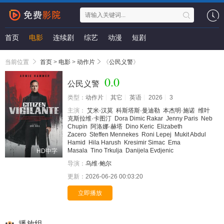
首页
电影
连续剧
综艺
动漫
短剧
当前位置
首页
>
电影
>
动作片
《
公民义警
》
0.0
公民义警
类型：
动作片
其它
英语
2026
3
主演：
艾米·汉莫
科斯塔斯·曼迪勒
本杰明·施诺
维叶
克斯拉维·卡图汀
Dora Dimic Rakar
Jenny Paris
Neb
Chupin
阿洛娜·赫塔
Dino Keric
Elizabeth
Zacero
Steffen Mennekes
Roni Lepej
Mukit Abdul
Hamid
Hila Harush
Kresimir Simac
Ema
Masala
Tino Trkulja
Danijela Evdjenic
HD中字
导演：
乌维·鲍尔
更新：
2026-06-26 00:03:20
立即播放
播放组