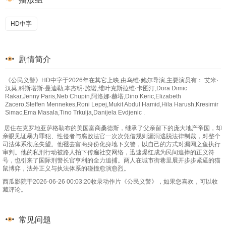
HD中字
剧情简介
《公民义警》HD中字于2026年在其它上映,由乌维·鲍尔导演,主要演员有： 艾米·
汉莫,科斯塔斯·曼迪勒,本杰明·施诺,维叶克斯拉维·卡图汀,Dora Dimic
Rakar,Jenny Paris,Neb Chupin,阿洛娜·赫塔,Dino Keric,Elizabeth
Zacero,Steffen Mennekes,Roni Lepej,Mukit Abdul Hamid,Hila Harush,Kresimir
Simac,Ema Masala,Tino Trkulja,Danijela Evdjenic .
居住在克罗地亚萨格勒布的美国富商桑德斯，继承了父亲留下的庞大地产帝国，却
亲眼见证暴力罪犯、性侵者与腐败法官一次次凭借规则漏洞逃脱法律制裁，对整个
司法体系彻底失望。他褪去富商身份化身地下义警，以自己的方式对漏网之鱼执行
审判。他的私刑行动被路人拍下传遍社交网络，迅速爆红成为民间追捧的正义符
号，也引来了国际刑警长官亨利的全力追捕。两人在城市街巷里展开步步紧逼的猫
鼠博弈，法外正义与执法体系的碰撞愈演愈烈。
西瓜影院于2026-06-26 00:03:20收录动作片《公民义警》，如果您喜欢，可以收
藏评论。
常见问题