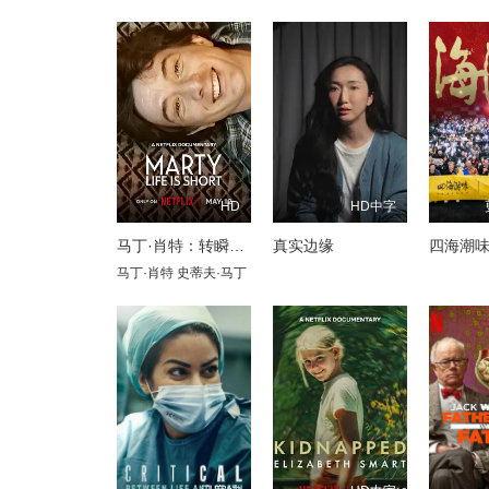
HD
HD中字
马丁·肖特：转瞬人生
真实边缘
四海潮味
马丁·肖特
史蒂夫·马丁