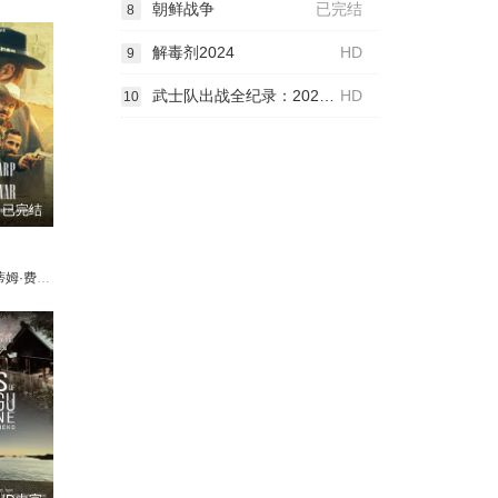
朝鲜战争
已完结
8
解毒剂2024
HD
9
武士队出战全纪录：2026年世界棒球经典赛
HD
10
已完结
姆·费林汉姆
爱德华·富兰克林
杰克·戈登
彼特·奥梅拉
克里斯蒂安·麦凯
Christina Le