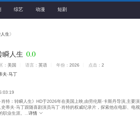
剧
综艺
动漫
短剧
瞬人生
》
0.0
转瞬人生
区：
美国
语言：
英语
年份：
2026
点击：
2
蒂夫·马丁
6:03:19
肖特：转瞬人生》HD于2026年在美国上映,由劳伦斯·卡斯丹导演,主要
特,史蒂夫·马丁跟随喜剧演员马丁·肖特的权威纪录片，探索他在电影、电
职业生涯。...
详情