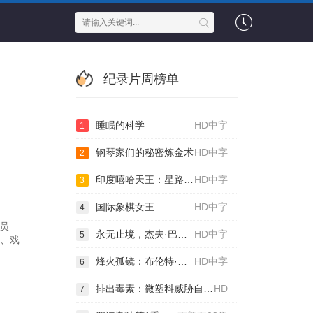
纪录片周榜单
睡眠的科学
HD中字
1
钢琴家们的秘密炼金术
HD中字
2
印度嘻哈天王：星路历程
HD中字
3
国际象棋女王
HD中字
4
演员
永无止境，杰夫·巴克利
HD中字
5
视、戏
烽火孤镜：布伦特·雷诺的战地人生
HD中字
6
排出毒素：微塑料威胁自救指南
HD
7