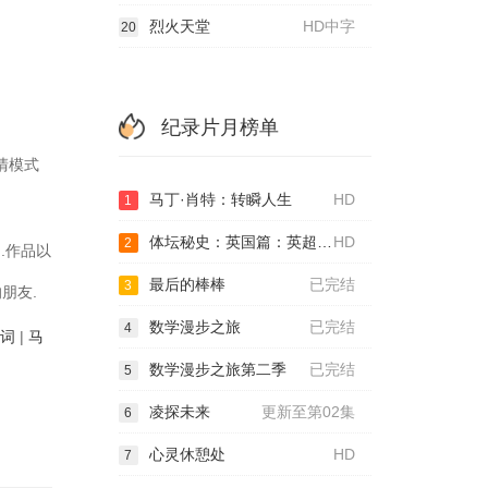
烈火天堂
HD中字
20
纪录片月榜单
高清模式
马丁·肖特：转瞬人生
HD
1
体坛秘史：英国篇：英超传奇杰米·瓦尔迪
HD
2
.作品以
最后的棒棒
已完结
3
朋友.
数学漫步之旅
已完结
4
台词
|
马
数学漫步之旅第二季
已完结
5
凌探未来
更新至第02集
6
心灵休憩处
HD
7