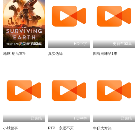
更新至第03集
HD中字
更新至03集
地球·劫后重生
真实边缘
四海潮味第1季
已完结
HD中字
已完结
小城警事
PTP：永远不灭
牛仔大对决