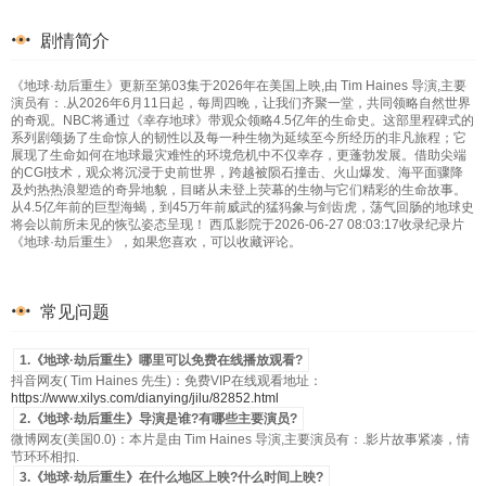
剧情简介
《地球·劫后重生》更新至第03集于2026年在美国上映,由 Tim Haines 导演,主要
演员有：.从2026年6月11日起，每周四晚，让我们齐聚一堂，共同领略自然世界
的奇观。NBC将通过《幸存地球》带观众领略4.5亿年的生命史。这部里程碑式的
系列剧颂扬了生命惊人的韧性以及每一种生物为延续至今所经历的非凡旅程；它
展现了生命如何在地球最灾难性的环境危机中不仅幸存，更蓬勃发展。借助尖端
的CGI技术，观众将沉浸于史前世界，跨越被陨石撞击、火山爆发、海平面骤降
及灼热热浪塑造的奇异地貌，目睹从未登上荧幕的生物与它们精彩的生命故事。
从4.5亿年前的巨型海蝎，到45万年前威武的猛犸象与剑齿虎，荡气回肠的地球史
将会以前所未见的恢弘姿态呈现！ 西瓜影院于2026-06-27 08:03:17收录纪录片
《地球·劫后重生》，如果您喜欢，可以收藏评论。
常见问题
1.《地球·劫后重生》哪里可以免费在线播放观看?
抖音网友( Tim Haines 先生)：免费VIP在线观看地址：
https://www.xilys.com/dianying/jilu/82852.html
2.《地球·劫后重生》导演是谁?有哪些主要演员?
微博网友(美国0.0)：本片是由 Tim Haines 导演,主要演员有：.影片故事紧凑，情
节环环相扣.
3.《地球·劫后重生》在什么地区上映?什么时间上映?