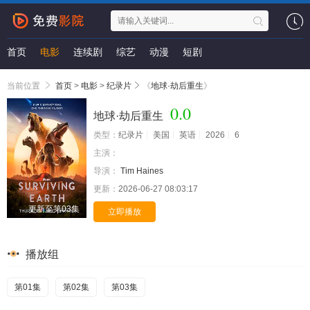
首页
电影
连续剧
综艺
动漫
短剧
当前位置
首页
>
电影
>
纪录片
《
地球·劫后重生
》
0.0
地球·劫后重生
类型：
纪录片
美国
英语
2026
6
主演：
导演：
Tim Haines
更新：
2026-06-27 08:03:17
更新至第03集
立即播放
播放组
第01集
第02集
第03集