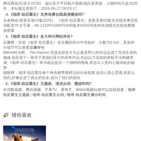
腾讯网友(纪录片2026)：该纪录片节目制片国家/地区是美国，上映时间为是2026
年，本站最近更新于：2026-06-27 08:03:17.
4.《地球·劫后重生》支持免费在线高清播放吗?
头条网友(更新至第03集2026)：《地球·劫后重生》更新至第03集支持国语粤语英
语配音/中文字幕，4K-2160P/1080P,HDR版本H265等各种高清模式在线免费播
放观看.
5.《地球·劫后重生》各大评分网站评价?
豆瓣网：目前《地球·劫后重生》在豆瓣的评分中等较好，分数为0.0分，具体评
分细节可以查看
豆瓣评分
.
Mtime时光网： Tim Haines 凭借这部迄今为止最具野心的作品达成了导演生涯的
巅峰,他呈现了一部关于美国纪录片的传奇作品.作品以万花筒的拼贴手法构建而
成,《地球·劫后重生》将为观众提供一个独特的视角,表达出人类内心最深处的秘
密.
猫眼网：地球·劫后重生每个角色都带着鲜活的生命纹路,这些人那么普通,有那么
强烈,好像走进了观众的生命,成为了我们的朋友.
6.《地球·劫后重生》主题曲、演员台词、播放时间?
在优酷视频、腾讯视频、芒果TV、爱奇艺、Bilibili视频站都可以在线观看：
地球·
劫后重生主题曲
|
地球·劫后重生台词
|
地球·劫后重生播出时间
.
猜你喜欢