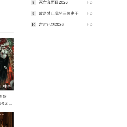
死亡真面目2026
HD
8
放送禁止我的三位妻子
HD
9
吉时已到2026
HD
10
HD中字
新娘
斯
Rachakonda
sa Stern
邱俊龙
伊芙·麦凯林
许诺
Christina Cervenka
雷琨
朱莉娅·佩拉加蒂
张宸彬
徐喆
朱嘉镇
埃米莉·卡丁
玛蒂娜·理查兹
霍华德·萨德勒
马迪奥·