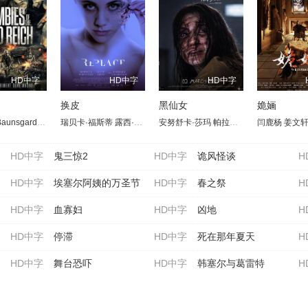
HD中字
HD中字
HD中字
尸
换皮
黑仙女
姽婳
Asan Mazhit
Matthew Baunsgard
达米安·罗扎内克
瑞贝卡·福斯蒂
Ellis J. Wells
露西·阿伦
Richard Kovacs
芭芭拉·克兰普顿
安努舒卡·莎玛
Zach Devereux
帕拉姆巴拉塔·查特吉
Sean Knopp
闫鹿杨
阿德南·马
姜文
拉贾
HD中字
鬼三惊2
HD中字
诡风怪谈
H
HD中字
埃塞尔阿姨的万圣节
HD中字
春之祭
H
HD中字
血寡妇
HD中字
凶地
H
HD中字
停滞
HD中字
死在那年夏天
H
HD中字
舞台恐吓
HD中字
韩塞尔与葛雷特
H