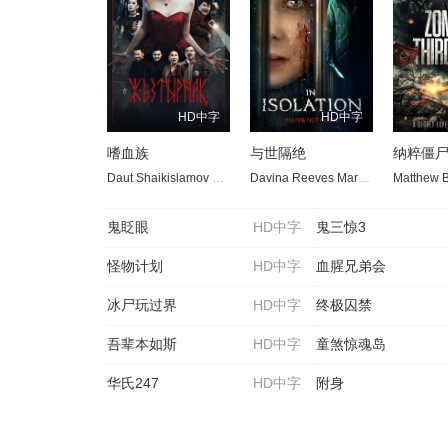
HD中字
HD中字
嗜血族
与世隔绝
纳粹僵
Daut Shaikislamov
Syrym Kashkabayev
Davina Reeves
Kilishbek Kasimbekov
Maria Abramova
鬼眨眼
HD中字
鬼三惊3
怪物计划
HD中字
血腥兄弟会
冰尸玩过界
HD中字
终极囚禁
吾辈本如斯
HD中字
童煞惊魂岛
华氏247
HD中字
附身