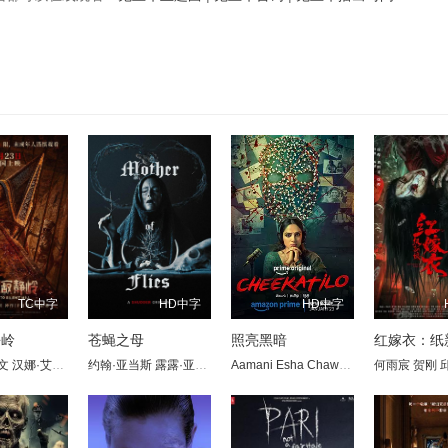
TC中字
HD中字
HD中字
静岭
苍蝇之母
照亮黑暗
红嫁衣：纸
文
肖恩
克尔·品克
汉娜·艾米莉·安德森
布雷特·贝德罗西安
Leon Orlandianyi
约翰·亚当斯
艾维·坦普尔顿
托尼·杜佩
Inge Maux
露露·亚当斯
杰西卡·克鲁兹
罗伯特·斯特兰奇
Finn Reiter
泽尔达·亚当斯
Aamani
米歇尔·L·皮特斯
Benno Rosskopf
Esha Chawla
皮尔斯·伊根
托碧·波塞尔
占西
尼科拉·亚历克西
Lars Bitterlich
何雨宸
Vishwadev 
贺刚
Li