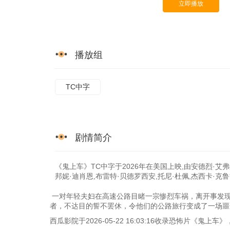
立即播放
播放组
TC中字
剧情简介
《鬼上车》TC中字于2026年在美国上映,由安德烈·艾弗
邦妮·迪肖恩,布雷特·贝德罗西安,托尼·杜佩,杰西卡·克鲁兹
一对年轻夫妇在高速公路目睹一宗惨烈车祸，离开事发现
者，不达目的誓不罢休，令他们的公路旅行变成了一场噩
西瓜影院于2026-05-22 16:03:16收录恐怖片《鬼