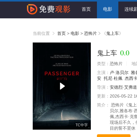
首页
电影
连续
当前位置
首页
>
电影
>
恐怖片
《
鬼上车
》
0.0
鬼上车
类型：
恐怖片
地
主演：
卢·洛贝尔
雅
安
托尼·杜佩
杰西卡
导演：
安德烈·艾弗
更新：
2026-05-22 1
简介：
恐怖片《鬼上车
贝尔,雅各布·
佩,杰西卡·克
现场后不久，
TC中字
目的誓不罢休