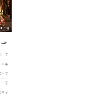
HD国语
拉尔
轩
特·卡普尔
赵婉娇
李铁军
Ritabhari Chakraborty
刘希媛
宋国鑫
颜冠英
Dibyendu Bhattacharya
于飞
于洛熙
D中字
D中字
D中字
D中字
D中字