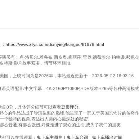
址：
https://www.xilys.com/dianying/kongbu/81978.html
要演员有：卢·洛贝尔,雅各布·西皮奥,梅丽莎·里奥,德薇埃尔·约翰逊,邦妮·
L·皮特斯.影片故事紧凑，情节环环相扣.
上映时间为是2026年，本站最近更新于：2026-05-22 16:03:16.
英语配音/中文字幕，4K-2160P/1080P,HDR版本H265等各种高清模
0.0分，具体评分细节可以查看
豆瓣评分
.
具野心的作品达成了导演生涯的巅峰,他呈现了一部关于美国恐怖片的传奇作
一个独特的视角,表达出人类内心最深处的秘密.
么普通,有那么强烈,好像走进了观众的生命,成为了我们的朋友.
视频站都可以在线观看：
鬼上车主题曲
|
鬼上车台词
|
鬼上车播出时间
.