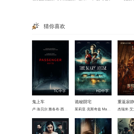
猜你喜欢
TC中字
HD中字
鬼上车
诡秘阴宅
重返寂
卢·洛贝尔
雅各布·西皮奥
梅丽莎·里奥
茱莉亚·克斯奇兹
德薇埃尔·约翰逊
Marii Weichsler
杰瑞米·艾
邦妮·迪
迈