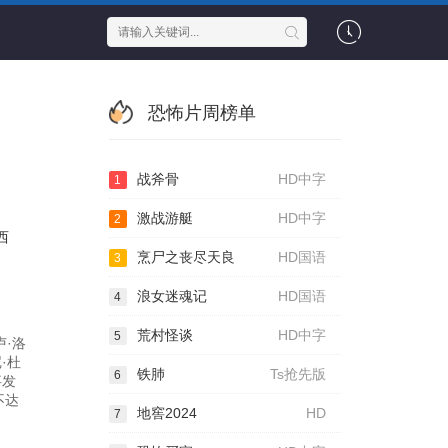
恐怖片周榜单
战斧骨
HD中字
1
激战游艇
HD中字
2
西
烹尸之丧尽天良
HD国语
3
浪女迷魂记
HD国语
4
荒村怪谈
HD中字
5
卢·洛
·杜
铁肺
Ts抢先版
6
事发
不达
地窖2024
HD
7