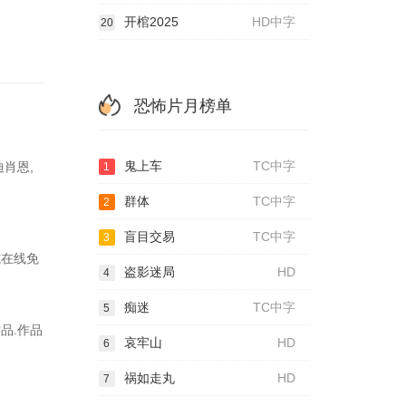
开棺2025
HD中字
20
恐怖片月榜单
鬼上车
TC中字
迪肖恩,
1
群体
TC中字
2
盲目交易
TC中字
3
式在线免
盗影迷局
HD
4
痴迷
TC中字
5
品.作品
哀牢山
HD
6
祸如走丸
HD
7