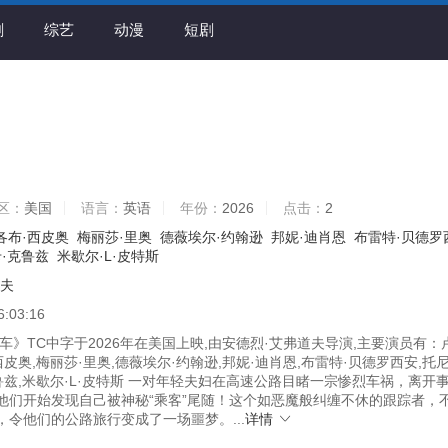
剧
综艺
动漫
短剧
区：
美国
语言：
英语
年份：
2026
点击：
2
各布·西皮奥
梅丽莎·里奥
德薇埃尔·约翰逊
邦妮·迪肖恩
布雷特·贝德罗
·克鲁兹
米歇尔·L·皮特斯
道夫
6:03:16
》TC中字于2026年在美国上映,由安德烈·艾弗道夫导演,主要演员有：
西皮奥,梅丽莎·里奥,德薇埃尔·约翰逊,邦妮·迪肖恩,布雷特·贝德罗西安,托尼
鲁兹,米歇尔·L·皮特斯 一对年轻夫妇在高速公路目睹一宗惨烈车祸，离开
他们开始发现自己被神秘“乘客”尾随！这个如恶魔般纠缠不休的跟踪者，
，令他们的公路旅行变成了一场噩梦。...
详情