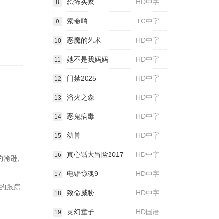
恐怖买家
HD中字
8
索命哨
TC中字
9
恶魔的艺术
HD中字
10
她不是我妈妈
HD中字
11
门禁2025
HD中字
12
浴火之森
HD中字
13
恶鬼病毒
HD中字
14
幼兽
HD中字
15
真心话大冒险2017
HD中字
16
约翰逊,
电锯惊魂9
HD中字
17
的跟踪
致命威胁
HD中字
18
灵幻童子
HD国语
19