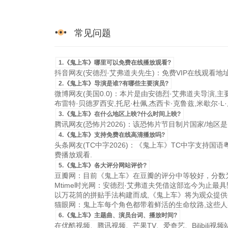
常见问题
1.《鬼上车》哪里可以免费在线播放观看?
抖音网友(安德烈·艾弗道夫先生)：免费VIP在线观看地
2.《鬼上车》导演是谁?有哪些主要演员?
微博网友(美国0.0)：本片是由安德烈·艾弗道夫导演,主
布雷特·贝德罗西安,托尼·杜佩,杰西卡·克鲁兹,米歇尔·
3.《鬼上车》在什么地区上映?什么时间上映?
腾讯网友(恐怖片2026)：该恐怖片节目制片国家/地区是美国，
4.《鬼上车》支持免费在线高清播放吗?
头条网友(TC中字2026)：《鬼上车》TC中字支持国语粤语
费播放观看.
5.《鬼上车》各大评分网站评价?
豆瓣网：目前《鬼上车》在豆瓣的评分中等较好，分数为
Mtime时光网：安德烈·艾弗道夫凭借这部迄今为止最
以万花筒的拼贴手法构建而成,《鬼上车》将为观众提供
猫眼网：鬼上车每个角色都带着鲜活的生命纹路,这些人那
6.《鬼上车》主题曲、演员台词、播放时间?
在优酷视频、腾讯视频、芒果TV、爱奇艺、Bilibili