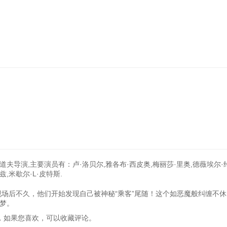
道夫导演,主要演员有：卢·洛贝尔,雅各布·西皮奥,梅丽莎·里奥,德薇埃尔·
,米歇尔·L·皮特斯.
场后不久，他们开始发现自己被神秘“乘客”尾随！这个如恶魔般纠缠不休
梦。
上车》，如果您喜欢，可以收藏评论。