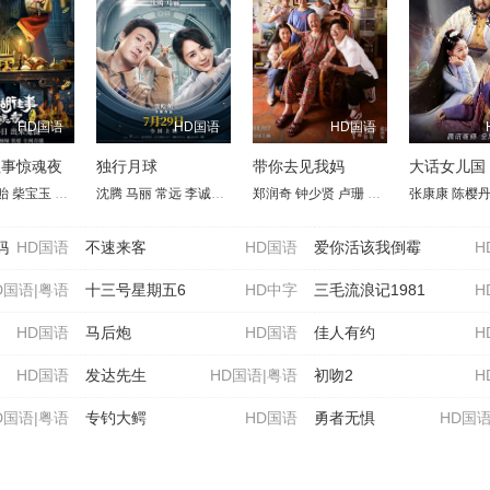
HD国语
HD国语
HD国语
往事惊魂夜
独行月球
带你去见我妈
大话女儿国
贻
陈湛文
柴宝玉
廖子妤
李明
古天乐
杜源
沈腾
王奎荣
王丹妮
马丽
常远
天赐
余香凝
李诚儒
黄德斌
黄才伦
郑润奇
胡子彤
李嘉琦
钟少贤
姜皓文
郝瀚
卢珊
陈毅燊
黄子韬
郑鹏生
吴肇轩
王成思
张康康
连锡龙
林家熙
高海宝
陈樱
连映
凌
杨
妈
HD国语
不速来客
HD国语
爱你活该我倒霉
H
D国语|粤语
十三号星期五6
HD中字
三毛流浪记1981
H
HD国语
马后炮
HD国语
佳人有约
H
HD国语
发达先生
HD国语|粤语
初吻2
H
D国语|粤语
专钓大鳄
HD国语
勇者无惧
HD国语