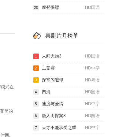
摩登保镖
HD国语
20
喜剧片月榜单
人间大炮3
HD国语
1
主竞赛
HD中字
2
深宵闪避球
HD粤语
3
清模式在
四海
HD国语
4
速度与爱情
HD中字
5
万花筒的
唐人街探案3
HD国语
6
天才不能承受之重
HD中字
7
出时间
.