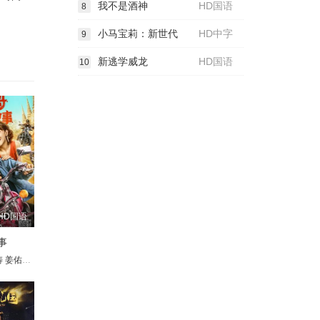
我不是酒神
HD国语
8
小马宝莉：新世代
HD中字
9
新逃学威龙
HD国语
10
HD国语
事
格·罗宾森
伦
涛
海宝
姜佑诚
张子栋
苏伊可
董政
安东尼·拉莫斯
谢锐韬
李诚儒
张继南
李萍
杜建桥
理查德·艾欧阿德
王智
萧松原
赵柯
蒋诗萌
方向
景丰
莎姬·贝兹
宋木子
艾利克斯·布斯汀
莉莉·辛格
芭芭