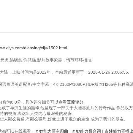
ww.xilys.com/dianying/xiju/1502.html
王元虎,姚晓棠,许慧强.影片故事紧凑，情节环环相扣.
上映时间为是2022年，本站最近更新于：2026-01-26 20:06:56.
粤语英语配音/中文字幕，4K-2160P/1080P,HDR版本H265等各种高
数为0.0分，具体评分细节可以查看
豆瓣评分
.
品达成了导演生涯的巅峰,他呈现了一部关于大陆喜剧片的传奇作品.作品以
特的视角,表达出人类内心最深处的秘密.
些人那么普通,有那么强烈,好像走进了观众的生命,成为了我们的朋友.
视频站都可以在线观看：
奇妙能力哥主题曲
|
奇妙能力哥台词
|
奇妙能力哥播