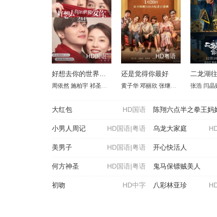
HD国语
HD粤语
好想去你的世界爱你
还是觉得你最好
二龙湖
周依然
施柏宇
祁圣翰
魏允熙
黄子华
白妤霏
邓丽欣
彭杨
张继聪
安娜伊思·马田
王菀之
张浩
林明祯
焦迈奇
闫晶
大红包
HD国语
陈翔六点半之拳王妈
小男人周记
HD国语|粤语
乌龙大家庭
H
美男子
HD国语|粤语
开心快活人
何方神圣
HD国语|粤语
鬼马保镖贼美人
初吻
HD中字
八彩林亚珍
H