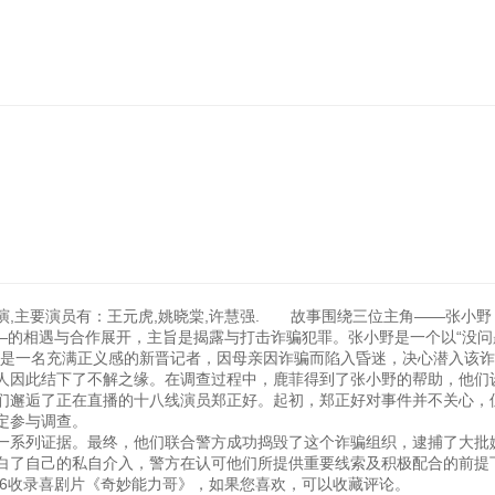
导演,主要演员有：王元虎,姚晓棠,许慧强. 故事围绕三位主角——张小
——的相遇与合作展开，主旨是揭露与打击诈骗犯罪。张小野是一个以“没问
则是一名充满正义感的新晋记者，因母亲因诈骗而陷入昏迷，决心潜入该
人因此结下了不解之缘。在调查过程中，鹿菲得到了张小野的帮助，他们
们邂逅了正在直播的十八线演员郑正好。起初，郑正好对事件并不关心，
定参与调查。
系列证据。最终，他们联合警方成功捣毁了这个诈骗组织，逮捕了大批
白了自己的私自介入，警方在认可他们所提供重要线索及积极配合的前提
:06:56收录喜剧片《奇妙能力哥》，如果您喜欢，可以收藏评论。