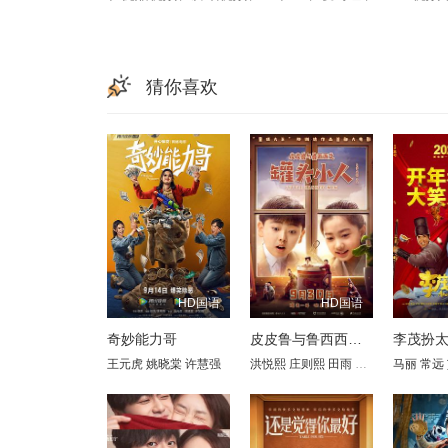
猜你喜欢
HD国语
HD国语
奇妙能力哥
皮皮鲁与鲁西西之罐头小人
李茂扮
王元虎
姚晓棠
许慧强
洪悦熙
庄则熙
田雨
刘一莹
马丽
于书瑶
常远
温