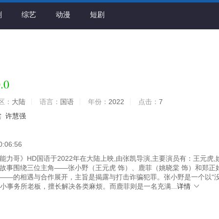
剧
综艺
动漫
短剧
.0
区：
大陆
语言：
国语
年份：
2022
点击：
7
棠
许慧强
0:06:56
力哥》HD国语于2022年在大陆上映,由张凯导演,主要演员有：王元虎,
故事围绕三位主角——张小野（王元虎 饰）、鹿菲（姚晓棠 饰）和郑正
）——的相遇与合作展开，主旨是揭露与打击诈骗犯罪。张小野是一个以“
的小事务所老板，擅长解决各类麻烦。而鹿菲则是一名充满...
详情