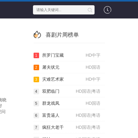
喜剧片周榜单
所罗门宝藏
HD中字
1
屠夫状元
HD国语
2
灾难艺术家
HD中字
3
双肥临门
HD国语|粤语
4
姚晓
群龙戏凤
HD国语
5
好
没问
富贵逼人
HD国语|粤语
6
疯狂大老千
HD国语|粤语
7