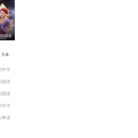
HD国语
丹
珠
文龙
铮
王成思
范婵真
史彭元
张梓杉
李树浩
张熙然
罗威
卢敏敏
黄品沅
赵青怡
黄庚州
杨皓宇
马兆壮
徐志胜
佟铭心
杜晓宇
葛洧吟
李海银
任重
陶亮
滕春鹏
王赞
李唯贺
陈昊明
孟芷
D中字
D国语
D国语
D中字
|粤语