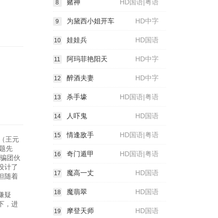
赌神
HD国语|粤语
8
为黛西小姐开车
HD中字
9
娃娃兵
HD国语
10
阿玛菲艳阳天
HD中字
11
醉酒夫妻
HD中字
12
杀手壕
HD国语|粤语
13
人吓鬼
HD国语
14
情逢敌手
HD国语|粤语
15
野（王元
题先
奇门遁甲
HD国语|粤语
16
诈骗团伙
设计了
魔高一丈
HD国语
17
但随着
魔翡翠
HD国语
18
嫌疑
下，进
摩登天师
HD国语
19