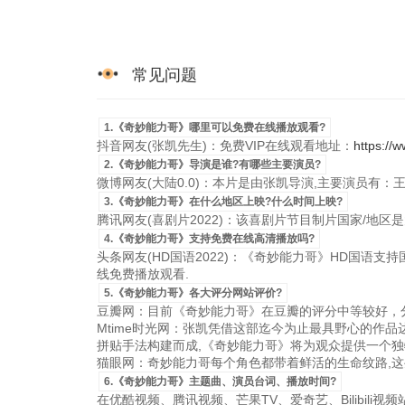
常见问题
1.《奇妙能力哥》哪里可以免费在线播放观看?
抖音网友(张凯先生)：免费VIP在线观看地址：
https://w
2.《奇妙能力哥》导演是谁?有哪些主要演员?
微博网友(大陆0.0)：本片是由张凯导演,主要演员有：
3.《奇妙能力哥》在什么地区上映?什么时间上映?
腾讯网友(喜剧片2022)：该喜剧片节目制片国家/地区是大陆，
4.《奇妙能力哥》支持免费在线高清播放吗?
头条网友(HD国语2022)：《奇妙能力哥》HD国语支持国语
线免费播放观看.
5.《奇妙能力哥》各大评分网站评价?
豆瓣网：目前《奇妙能力哥》在豆瓣的评分中等较好，分
Mtime时光网：张凯凭借这部迄今为止最具野心的作
拼贴手法构建而成,《奇妙能力哥》将为观众提供一个独
猫眼网：奇妙能力哥每个角色都带着鲜活的生命纹路,这
6.《奇妙能力哥》主题曲、演员台词、播放时间?
在优酷视频、腾讯视频、芒果TV、爱奇艺、Bilibili