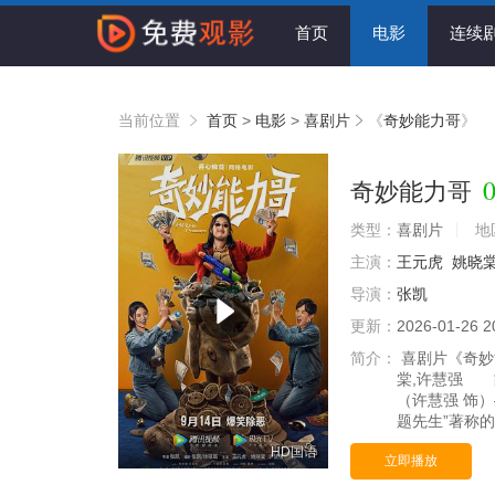
首页
电影
连续
当前位置
首页
>
电影
>
喜剧片
《
奇妙能力哥
》
0
奇妙能力哥
类型：
喜剧片
地
主演：
王元虎
姚晓
导演：
张凯
更新：
2026-01-26 2
简介：
喜剧片《奇妙能
棠,许慧强 
（许慧强 饰
题先生”著称
HD国语
立即播放