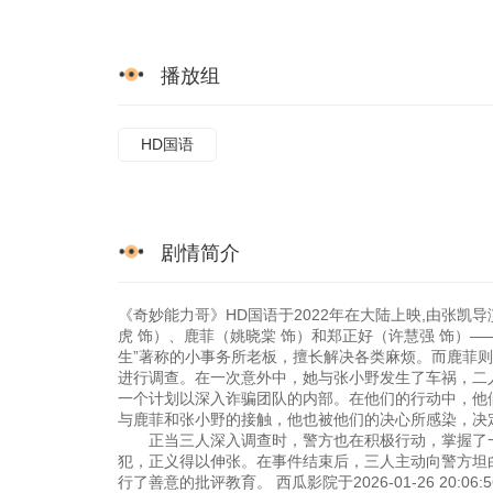
播放组
HD国语
剧情简介
《奇妙能力哥》HD国语于2022年在大陆上映,由张凯
虎 饰）、鹿菲（姚晓棠 饰）和郑正好（许慧强 饰）
生”著称的小事务所老板，擅长解决各类麻烦。而鹿菲
进行调查。在一次意外中，她与张小野发生了车祸，二
一个计划以深入诈骗团队的内部。在他们的行动中，他
与鹿菲和张小野的接触，他也被他们的决心所感染，决
正当三人深入调查时，警方也在积极行动，掌握了一
犯，正义得以伸张。在事件结束后，三人主动向警方坦
行了善意的批评教育。 西瓜影院于2026-01-26 20