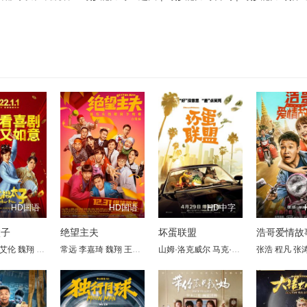
HD国语
HD国语
HD中字
太子
绝望主夫
坏蛋联盟
浩哥爱情故
淳棣
艾伦
刘向卿
魏翔
王成思
李淏东
常远
杜晓宇
朱近桐
李嘉琦
陈冰
白瑶
魏翔
冯秦川
郑渊洁
王成思
李海银
郭祥鹏
山姆·洛克威尔
克拉拉
李海银
刘冠麟
王宁
马克·马龙
宋小宝
黄才伦
于洋
周大勇
奥卡菲娜
张浩
张一鸣
程凡
陶亮
克雷
黄才
张
高