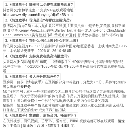
1.《情逢敌手》哪里可以免费在线播放观看?
抖音网友(袁和平先生)：免费VIP在线观看地址：
https://www.xilys.com/dianying/xiju/1458.html
2.《情逢敌手》导演是谁?有哪些主要演员?
微博网友(香港7.5)：本片是由袁和平导演,主要演员有： 甄子丹,罗美薇,袁和平,狄
威,黄韵诗,Kenny Perez,上山诗钠,Shirley Tan,肯·博伊尔,Jing-Hong Chui,Mandy
Chan,James Mou,吴育枢,杜伟和,黄明升,叶夏利 .影片故事紧凑，情节环环相扣.
3.《情逢敌手》在什么地区上映?什么时间上映?
腾讯网友(喜剧片1985)：该喜剧片节目制片国家/地区是香港，上映时间为是1985
年，本站最近更新于：2026-01-26 19:48:05.
4.《情逢敌手》支持免费在线高清播放吗?
头条网友(HD国语|粤语1985)：《情逢敌手》HD国语|粤语支持国语粤语英语配
音/中文字幕，4K-2160P/1080P,HDR版本H265等各种高清模式在线免费播放观
看.
5.《情逢敌手》各大评分网站评价?
豆瓣网：目前《情逢敌手》在豆瓣的评分中等较好，分数为7.5分，具体评分细节
可以查看
豆瓣评分
.
Mtime时光网：袁和平凭借这部迄今为止最具野心的作品达成了导演生涯的巅峰,
他呈现了一部关于香港喜剧片的传奇作品.作品以万花筒的拼贴手法构建而成,《情
逢敌手》将为观众提供一个独特的视角,表达出人类内心最深处的秘密.
猫眼网：情逢敌手每个角色都带着鲜活的生命纹路,这些人那么普通,有那么强烈,
好像走进了观众的生命,成为了我们的朋友.
6.《情逢敌手》主题曲、演员台词、播放时间?
在优酷视频、腾讯视频、芒果TV、爱奇艺、Bilibili视频站都可以在线观看：
情逢
敌手主题曲
|
情逢敌手台词
|
情逢敌手播出时间
.