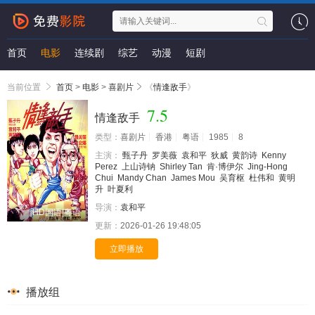
首页
电影
连续剧
综艺
动漫
短剧
当前位置
首页
>
电影
>
喜剧片
《
情逢敌手
》
7.5
情逢敌手
类型：
喜剧片
香港
粤语
1985
8
主演：
甄子丹
罗美薇
袁和平
狄威
黄韵诗
Kenny
Perez
上山诗钠
Shirley Tan
肯·博伊尔
Jing-Hong
Chui
Mandy Chan
James Mou
吴育枢
杜伟和
黄明
升
叶夏利
导演：
袁和平
HD国语|粤语
更新：
2026-01-26 19:48:05
立即播放
播放组