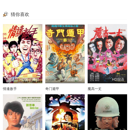
猜你喜欢
HD国语|粤语
HD国语|粤语
HD国语
情逢敌手
奇门遁甲
魔高一丈