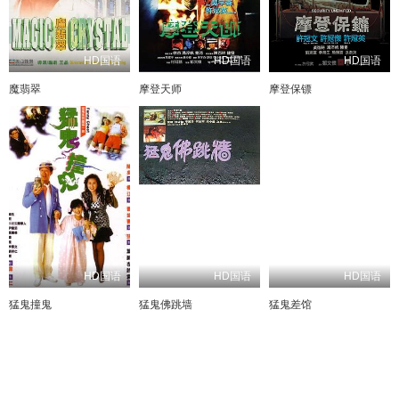
HD国语
HD国语
HD国语
魔翡翠
摩登天师
摩登保镖
HD国语
HD国语
HD国语
猛鬼撞鬼
猛鬼佛跳墙
猛鬼差馆