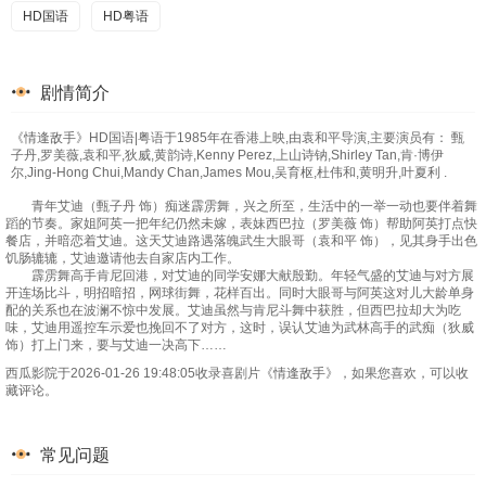
HD国语
HD粤语
剧情简介
《情逢敌手》HD国语|粤语于1985年在香港上映,由袁和平导演,主要演员有： 甄
子丹,罗美薇,袁和平,狄威,黄韵诗,Kenny Perez,上山诗钠,Shirley Tan,肯·博伊
尔,Jing-Hong Chui,Mandy Chan,James Mou,吴育枢,杜伟和,黄明升,叶夏利 .
青年艾迪（甄子丹 饰）痴迷霹雳舞，兴之所至，生活中的一举一动也要伴着舞
蹈的节奏。家姐阿英一把年纪仍然未嫁，表妹西巴拉（罗美薇 饰）帮助阿英打点快
餐店，并暗恋着艾迪。这天艾迪路遇落魄武生大眼哥（袁和平 饰），见其身手出色
饥肠辘辘，艾迪邀请他去自家店内工作。
霹雳舞高手肯尼回港，对艾迪的同学安娜大献殷勤。年轻气盛的艾迪与对方展
开连场比斗，明招暗招，网球街舞，花样百出。同时大眼哥与阿英这对儿大龄单身
配的关系也在波澜不惊中发展。艾迪虽然与肯尼斗舞中获胜，但西巴拉却大为吃
味，艾迪用遥控车示爱也挽回不了对方，这时，误认艾迪为武林高手的武痴（狄威
饰）打上门来，要与艾迪一决高下……
西瓜影院于2026-01-26 19:48:05收录喜剧片《情逢敌手》，如果您喜欢，可以收
藏评论。
常见问题