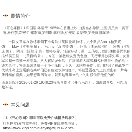
剧情简介
《开心乐园》HD国语|粤语于1985年在香港上映,由麦当杰导演,主要演员有：黄百
鸣,杜丽莎,邓寄尘,郑浩南,罗明珠,李丽珍,柏安妮,袁洁莹,罗美薇,陈加玲.
一队女童军在教练带领下准备前往英国伦敦拉练，六个队员Ann（柏安妮
饰）、May（罗美薇 饰）、Fanny（袁洁莹 饰）、阿珍（李丽珍 饰）、阿朱（罗明
珠 饰）、阿玲（陈加玲 饰）性格各异、活泼好动，甫一上飞机，她们便捉弄同机的
推销员王初一（黄百鸣 饰），令初一被教练认定为色狼。飞行半路故障失事，女童
军和初一流落一座荒岛。八人解除误会后，在潜藏着大猩猩和各种怪异生物的岛上
通力合作，将荒岛改造成一个小小乐园，不久，因阿珠受伤，他们结识了在战争年
代就来岛上定居的老兵邓伯还有猩猩伙伴“靓仔”。邓伯透露在岛上的后山有一片毒
贩种植的罂粟，如果想返回香港，就要趁毒贩来岛上的时候借用他们的船……
西瓜影院于2026-01-26 19:48:23收录喜剧片《开心乐园》，如果您喜欢，可以收
藏评论。
常见问题
1.《开心乐园》哪里可以免费在线播放观看?
抖音网友(麦当杰先生)：免费VIP在线观看地址：
https://www.xilys.com/dianying/xiju/1472.html