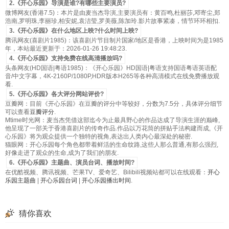
2.《开心乐园》导演是谁?有哪些主要演员?
微博网友(香港7.5)：本片是由麦当杰导演,主要演员有：黄百鸣,杜丽莎,邓寄尘,郑
浩南,罗明珠,李丽珍,柏安妮,袁洁莹,罗美薇,陈加玲.影片故事紧凑，情节环环相扣.
3.《开心乐园》在什么地区上映?什么时间上映?
腾讯网友(喜剧片1985)：该喜剧片节目制片国家/地区是香港，上映时间为是1985
年，本站最近更新于：2026-01-26 19:48:23.
4.《开心乐园》支持免费在线高清播放吗?
头条网友(HD国语|粤语1985)：《开心乐园》HD国语|粤语支持国语粤语英语配
音/中文字幕，4K-2160P/1080P,HDR版本H265等各种高清模式在线免费播放观
看.
5.《开心乐园》各大评分网站评价?
豆瓣网：目前《开心乐园》在豆瓣的评分中等较好，分数为7.5分，具体评分细节
可以查看
豆瓣评分
.
Mtime时光网：麦当杰凭借这部迄今为止最具野心的作品达成了导演生涯的巅峰,
他呈现了一部关于香港喜剧片的传奇作品.作品以万花筒的拼贴手法构建而成,《开
心乐园》将为观众提供一个独特的视角,表达出人类内心最深处的秘密.
猫眼网：开心乐园每个角色都带着鲜活的生命纹路,这些人那么普通,有那么强烈,
好像走进了观众的生命,成为了我们的朋友.
6.《开心乐园》主题曲、演员台词、播放时间?
在优酷视频、腾讯视频、芒果TV、爱奇艺、Bilibili视频站都可以在线观看：
开心
乐园主题曲
|
开心乐园台词
|
开心乐园播出时间
.
猜你喜欢