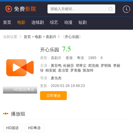
首页
电影
连续剧
综艺
动漫
短剧
当前位置
首页
>
电影
>
喜剧片
《
开心乐园
》
7.5
开心乐园
类型：
喜剧片
香港
粤语
1985
6
主演：
黄百鸣
杜丽莎
邓寄尘
郑浩南
罗明珠
李丽
珍
柏安妮
袁洁莹
罗美薇
陈加玲
导演：
麦当杰
更新：
2026-01-26 19:48:23
HD国语|粤语
立即播放
播放组
HD国语
HD粤语