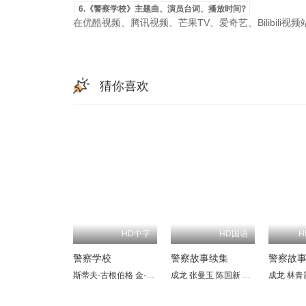
6.《警察学校》主题曲、演员台词、播放时间?
在优酷视频、腾讯视频、芒果TV、爱奇艺、Bilibili
猜你喜欢
HD中字
HD国语
H
警察学校
警察故事续集
警察故
斯蒂夫·古根伯格
金·凯特罗尔
成龙
G.W.拜利
张曼玉
陈国新
布巴·史密斯
楚原
曹查理
多诺万·斯
成龙
林青
林国