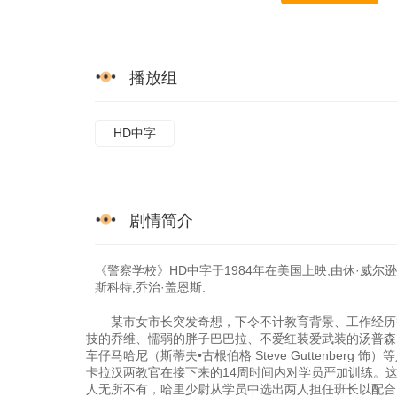
播放组
HD中字
剧情简介
《警察学校》HD中字于1984年在美国上映,由休·威尔逊导
斯科特,乔治·盖恩斯.
某市女市长突发奇想，下令不计教育背景、工作经历等
技的乔维、懦弱的胖子巴巴拉、不爱红装爱武装的汤普森（金•
车仔马哈尼（斯蒂夫•古根伯格 Steve Guttenbe
卡拉汉两教官在接下来的14周时间内对学员严加训练。
人无所不有，哈里少尉从学员中选出两人担任班长以配合