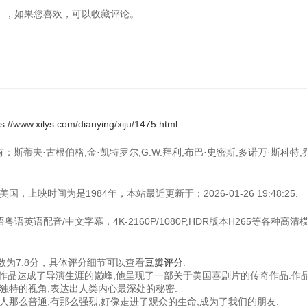
察学校》，如果您喜欢，可以收藏评论。
ps://www.xilys.com/dianying/xiju/1475.html
：斯蒂夫·古根伯格,金·凯特罗尔,G.W.拜利,布巴·史密斯,多诺万·斯科特,
上映时间为是1984年，本站最近更新于：2026-01-26 19:48:25.
语英语配音/中文字幕，4K-2160P/1080P,HDR版本H265等各种高清
为7.8分，具体评分细节可以查看
豆瓣评分
.
的作品达成了导演生涯的巅峰,他呈现了一部关于美国喜剧片的传奇作品.作
独特的视角,表达出人类内心最深处的秘密.
人那么普通,有那么强烈,好像走进了观众的生命,成为了我们的朋友.