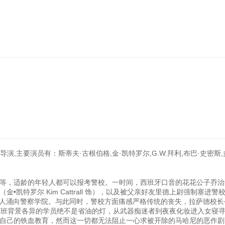
演,主要演员有：斯蒂夫·古根伯格,金·凯特罗尔,G.W.拜利,布巴·史密斯,
，适龄的年轻人都可以报考警校。一时间，西班牙口音的花花公子乔治
凯特罗尔 Kim Cattrall 饰），以及被父亲好友里德上尉强制塞进警
rg 饰）等人涌向警察学院。与此同时，警校方面痛感严格传统的丧失，拉萨德校
这班背景各异的学员绝不是省油的灯，从武器痴迷者到夜夜化妆进入女寝
自己的铁血教育，然而这一切都无法阻止一心求被开除的马哈尼的恶作剧