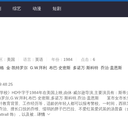
剧
综艺
动漫
短剧
区：
美国
语言：
英语
年份：
1984
点击：
6
伯格
金·凯特罗尔
G.W.拜利
布巴·史密斯
多诺万·斯科特
乔治·盖恩斯
9:48:25
校》HD中字于1984年在美国上映,由休·威尔逊导演,主要演员有：斯蒂
特罗尔,G.W.拜利,布巴·史密斯,多诺万·斯科特,乔治·盖恩斯 某市女市
计教育背景、工作经历等，适龄的年轻人都可以报考警校。一时间，西班
乔治、擅长口技的乔维、懦弱的胖子巴巴拉、不爱红装爱武装的汤普森（
ttrall 饰），以及被...
详情