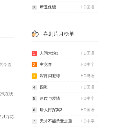
摩登保镖
HD国语
20
喜剧片月榜单
人间大炮3
HD国语
1
乔治·盖
主竞赛
HD中字
2
深宵闪避球
HD粤语
3
四海
HD国语
4
模式在线
速度与爱情
HD中字
5
唐人街探案3
HD国语
6
品以万花
天才不能承受之重
HD中字
7