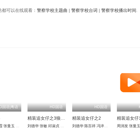
视频站都可以在线观看：
警察学校主题曲
|
警察学校台词
|
警察学校播出时间
.
D国语|粤语
HD国语
HD国语
事
精装追女仔之3狼之一族
精装追女仔之2
精装追女仔
科特
霞
雄
张曼玉
乔治·盖恩斯
董骠
楚原
刘德华
曹查理
张敏
汤镇业
邱淑贞
刘雅丽
冯淬帆
卢敏仪
刘德华
王晶
黄霑
林国斌
陈百祥
周慧敏
冯淬帆
吴君如
李美凤
周润发
周润发
黄韵诗
郑丹瑞
张曼
刘