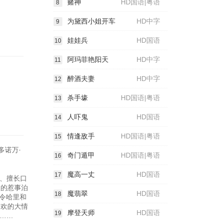
赌神
HD国语|粤语
8
为黛西小姐开车
HD中字
9
娃娃兵
HD国语
10
阿玛菲艳阳天
HD中字
11
醉酒夫妻
HD中字
12
杀手壕
HD国语|粤语
13
人吓鬼
HD国语
14
情逢敌手
HD国语|粤语
15
多诺万·
奇门遁甲
HD国语|粤语
16
魔高一丈
HD国语
17
、擅长口
校的惹事泊
魔翡翠
HD国语
18
长令哈里和
寻欢的大情
摩登天师
HD国语
19
……