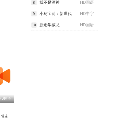
我不是酒神
HD国语
8
小马宝莉：新世代
HD中字
9
新逃学威龙
HD国语
10
HD国语
1
玉
嘉玲
曾志伟
曾志伟
冯淬帆
颜宁
陈百祥
张敏