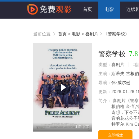
首页
电影
连续
当前位置
首页
>
电影
>
喜剧片
《
警察学校
》
7.8
警察学校
类型：
喜剧片
地
主演：
斯蒂夫·古根
导演：
休·威尔逊
更新：
2026-01-26 1
简介：
喜剧片《警察学
根伯格,金·凯
奇想，下令不
音的花花公子
特罗尔 Kim Ca
HD中字
立即播放