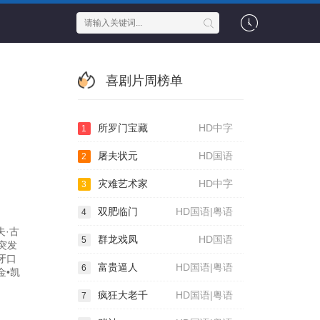
喜剧片周榜单
所罗门宝藏
HD中字
1
屠夫状元
HD国语
2
灾难艺术家
HD中字
3
双肥临门
HD国语|粤语
4
夫·古
群龙戏凤
HD国语
5
长突发
牙口
富贵逼人
HD国语|粤语
6
金•凯
疯狂大老千
HD国语|粤语
7