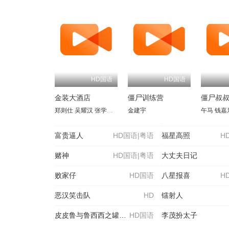
HD国语
金装大酒店
僵尸训练营
僵尸叔
郑则仕
吴耀汉
张学友
王祖贤
金建宇
叶童
曾志伟
钟楚红
夏文汐
午马
胡枫
钱嘉
秦
富贵逼人
HD国语|粤语
福星高照
H
赌神
HD国语|粤语
大丈夫日记
败家仔
HD国语
八星报喜
H
恶汉笑击队
HD
镭射人
皮皮鲁与鲁西西之罐头小人
HD国语
李茂扮太子