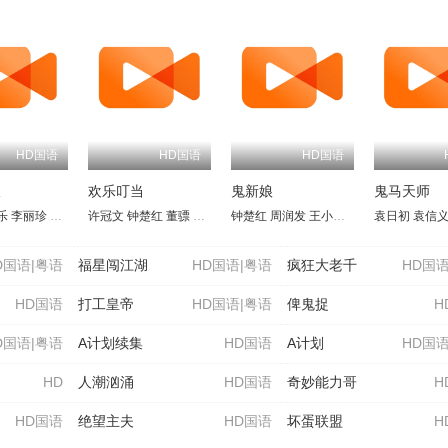
HD国语
HD国语
叔
欢乐叮当
鬼新娘
鬼马天师
乐
祥林
李丽珍
单立文
陈友
苏德华
元华
许冠文
吕秀菱
王玉环
钟楚红
仓田保昭
董骠
梅艳芳
何守信
钟楚红
许冠英
陈辉虹
周润发
黎小田
楼南光
王小凤
黄韵诗
叶荣祖
叶德娴
袁日初
袁信
D国语|粤语
福星闯江湖
HD国语|粤语
疯狂大老千
HD国语
HD国语
打工皇帝
HD国语|粤语
俾鬼捉
H
D国语|粤语
A计划续集
HD国语
A计划
HD国语
HD
人潮汹涌
HD国语
奇妙能力哥
H
HD国语
绝望主夫
HD国语
坏蛋联盟
H