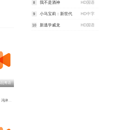
我不是酒神
HD国语
8
小马宝莉：新世代
HD中字
9
新逃学威龙
HD国语
10
语|粤语
伟
斗
秦祥林
冯淬帆
西协美智子
苗侨伟
刘嘉玲
冯淬帆
曹达华
林正英
陈百祥
元华
郑则仕
曹达华
王青
刘雅丽
卢海鹏
陈奕诗
王晶
许绍雄