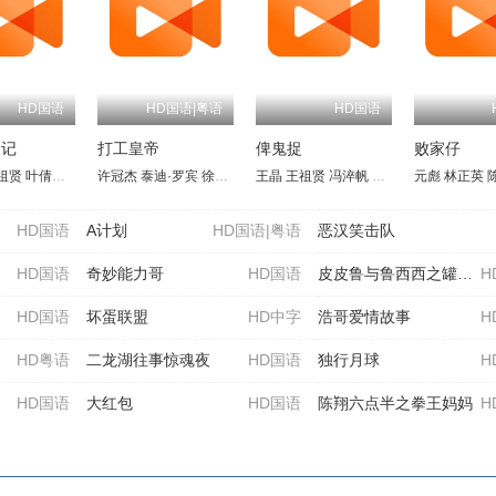
HD国语
HD国语|粤语
HD国语
日记
打工皇帝
俾鬼捉
败家仔
祖贤
方
吴孟达
叶倩文
成奎安
李子雄
许冠杰
郑则仕
泰迪·罗宾
金燕玲
吴家丽
徐克
王祖贤
成奎安
王晶
吴孟达
太保
王祖贤
胡大为
冯淬帆
高丽虹
元彪
陈惠敏
林正英
徐淑
HD国语
A计划
HD国语|粤语
恶汉笑击队
HD国语
奇妙能力哥
HD国语
皮皮鲁与鲁西西之罐头小人
H
HD国语
坏蛋联盟
HD中字
浩哥爱情故事
H
HD粤语
二龙湖往事惊魂夜
HD国语
独行月球
H
HD国语
大红包
HD国语
陈翔六点半之拳王妈妈
H