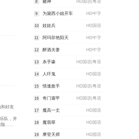
赌神
HD国语|粤语
8
为黛西小姐开车
HD中字
9
娃娃兵
HD国语
10
阿玛菲艳阳天
HD中字
11
醉酒夫妻
HD中字
12
杀手壕
HD国语|粤语
13
人吓鬼
HD国语
14
情逢敌手
HD国语|粤语
15
奇门遁甲
HD国语|粤语
16
他和好友
魔高一丈
HD国语
17
乐队，并
魔翡翠
HD国语
18
惊险……
摩登天师
HD国语
19