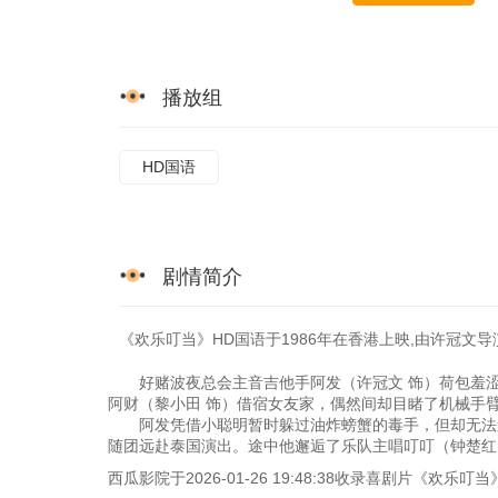
播放组
HD国语
剧情简介
《欢乐叮当》HD国语于1986年在香港上映,由许冠文导演
好赌波夜总会主音吉他手阿发（许冠文 饰）荷包羞涩
阿财（黎小田 饰）借宿女友家，偶然间却目睹了机械手
阿发凭借小聪明暂时躲过油炸螃蟹的毒手，但却无法逃
随团远赴泰国演出。途中他邂逅了乐队主唱叮叮（钟楚红
西瓜影院于2026-01-26 19:48:38收录喜剧片《欢