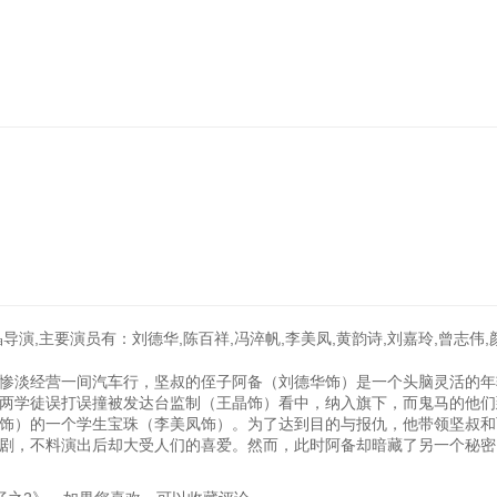
导演,主要演员有：刘德华,陈百祥,冯淬帆,李美凤,黄韵诗,刘嘉玲,曾志伟,
淡经营一间汽车行，坚叔的侄子阿备（刘德华饰）是一个头脑灵活的年
两学徒误打误撞被发达台监制（王晶饰）看中，纳入旗下，而鬼马的他们
饰）的一个学生宝珠（李美凤饰）。为了达到目的与报仇，他带领坚叔和
剧，不料演出后却大受人们的喜爱。然而，此时阿备却暗藏了另一个秘密