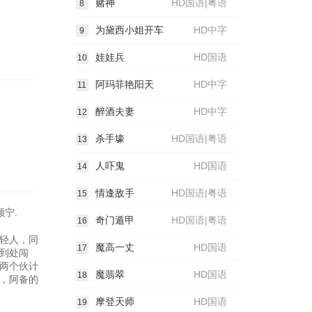
赌神
HD国语|粤语
8
为黛西小姐开车
HD中字
9
娃娃兵
HD国语
10
阿玛菲艳阳天
HD中字
11
醉酒夫妻
HD中字
12
杀手壕
HD国语|粤语
13
人吓鬼
HD国语
14
情逢敌手
HD国语|粤语
15
颜宁.
奇门遁甲
HD国语|粤语
16
轻人，同
魔高一丈
HD国语
17
到处闯
两个伙计
魔翡翠
HD国语
18
，阿备的
摩登天师
HD国语
19