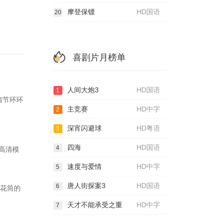
摩登保镖
HD国语
20
喜剧片月榜单
人间大炮3
HD国语
1
情节环环
主竞赛
HD中字
2
深宵闪避球
HD粤语
3
四海
HD国语
4
种高清模
速度与爱情
HD中字
5
唐人街探案3
HD国语
6
万花筒的
天才不能承受之重
HD中字
7