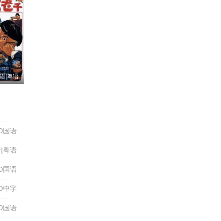
语|粤语
达华
林正英
陈百祥
元华
郑则仕
曹达华
王青
刘雅丽
卢海鹏
陈奕诗
王晶
许绍雄
D国语
|粤语
D国语
D中字
D国语