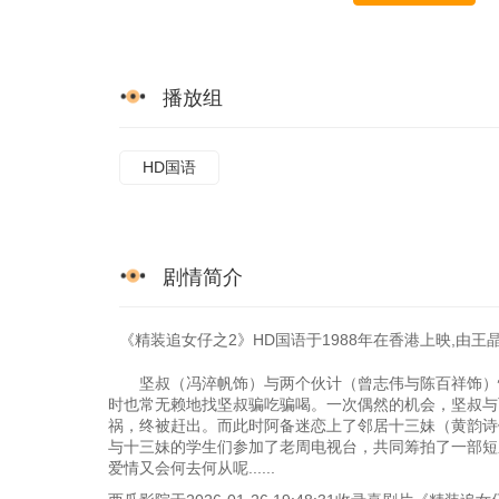
播放组
HD国语
剧情简介
《精装追女仔之2》HD国语于1988年在香港上映,由王晶
坚叔（冯淬帆饰）与两个伙计（曾志伟与陈百祥饰）惨
时也常无赖地找坚叔骗吃骗喝。一次偶然的机会，坚叔与
祸，终被赶出。而此时阿备迷恋上了邻居十三妹（黄韵诗
与十三妹的学生们参加了老周电视台，共同筹拍了一部短
爱情又会何去何从呢......