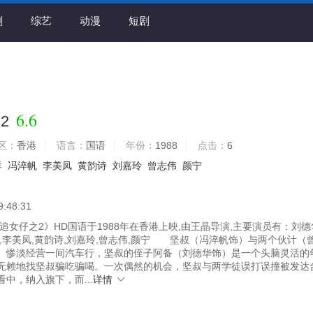
剧
综艺
动漫
短剧
》
6.6
2
区：
香港
语言：
国语
年份：
1988
点击：
6
祥
冯淬帆
李美凤
黄韵诗
刘嘉玲
曾志伟
颜宁
9:48:31
女仔之2》HD国语于1988年在香港上映,由王晶导演,主要演员有：刘德
帆,李美凤,黄韵诗,刘嘉玲,曾志伟,颜宁 坚叔（冯淬帆饰）与两个伙计（
）惨淡经营一间汽车行，坚叔的侄子阿备（刘德华饰）是一个头脑灵活的
无赖地找坚叔骗吃骗喝。一次偶然的机会，坚叔与两学徒误打误撞被发达
中，纳入旗下，而...
详情