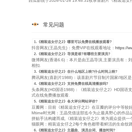
西瓜影院于2026-01-26 19:48:31收录喜剧片《
常见问题
1.《精装追女仔之2》哪里可以免费在线播放观看?
抖音网友(王晶先生)：免费VIP在线观看地址：
https://w
2.《精装追女仔之2》导演是谁?有哪些主要演员?
微博网友(香港6.6)：本片是由王晶导演,主要演员有：刘
相扣.
3.《精装追女仔之2》在什么地区上映?什么时间上映?
腾讯网友(喜剧片1988)：该喜剧片节目制片国家/地区是香港，
4.《精装追女仔之2》支持免费在线高清播放吗?
头条网友(HD国语1988)：《精装追女仔之2》HD国语支持
式在线免费播放观看.
5.《精装追女仔之2》各大评分网站评价?
豆瓣网：目前《精装追女仔之2》在豆瓣的评分中等较好
Mtime时光网：王晶凭借这部迄今为止最具野心的作
拼贴手法构建而成,《精装追女仔之2》将为观众提供一
猫眼网：精装追女仔之2每个角色都带着鲜活的生命纹路,
6.《精装追女仔之2》主题曲、演员台词、播放时间?