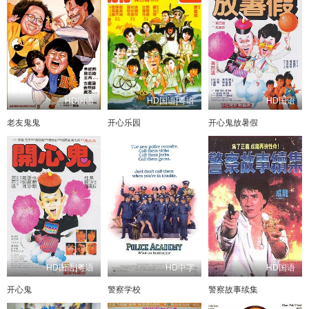
HD国语
HD国语|粤语
HD国语
老友鬼鬼
开心乐园
开心鬼放暑假
HD国语|粤语
HD中字
HD国语
开心鬼
警察学校
警察故事续集