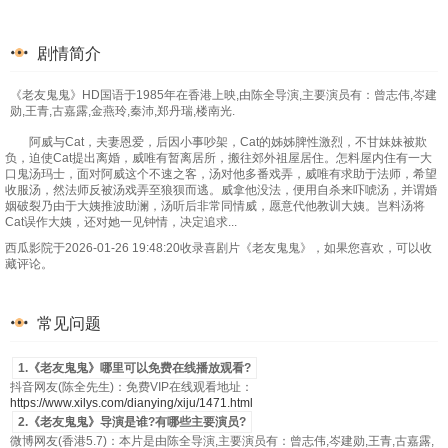
剧情简介
《老友鬼鬼》HD国语于1985年在香港上映,由陈全导演,主要演员有：曾志伟,岑建
勋,王青,古嘉露,金燕玲,秦沛,郑丹瑞,楼南光.
阿威与Cat，夫妻恩爱，后因小事吵架，Cat的姊姊脾性激烈，不甘妹妹被欺
负，迫使Cat提出离婚，威唯有暂离居所，搬往郊外祖屋居住。怎料屋内住有一大
口鬼汤玛士，面对阿威这个不速之客，汤对他多番戏弄，威唯有求助于法师，希望
收服汤，然法师反被汤戏弄至狼狈而逃。威拿他没法，便用自杀来吓唬汤，并谓婚
姻破裂乃由于大姨推波助澜，汤听后非常同情威，愿意代他教训大姨。岂料汤将
Cat误作大姨，还对她一见钟情，决定追求...
西瓜影院于2026-01-26 19:48:20收录喜剧片《老友鬼鬼》，如果您喜欢，可以收
藏评论。
常见问题
1.《老友鬼鬼》哪里可以免费在线播放观看?
抖音网友(陈全先生)：免费VIP在线观看地址：
https://www.xilys.com/dianying/xiju/1471.html
2.《老友鬼鬼》导演是谁?有哪些主要演员?
微博网友(香港5.7)：本片是由陈全导演,主要演员有：曾志伟,岑建勋,王青,古嘉露,