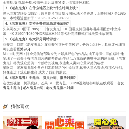
金燕玲,秦沛,郑丹瑞,楼南光.影片故事紧凑，情节环环相扣.
3.《老友鬼鬼》在什么地区上映?什么时间上映?
腾讯网友(喜剧片1985)：该喜剧片节目制片国家/地区是香港，上映时间为是1985
年，本站最近更新于：2026-01-26 19:48:20.
4.《老友鬼鬼》支持免费在线高清播放吗?
头条网友(HD国语1985)：《老友鬼鬼》HD国语支持国语粤语英语配音/中文字
幕，4K-2160P/1080P,HDR版本H265等各种高清模式在线免费播放观看.
5.《老友鬼鬼》各大评分网站评价?
豆瓣网：目前《老友鬼鬼》在豆瓣的评分中等较好，分数为5.7分，具体评分细节
可以查看
豆瓣评分
.
Mtime时光网：陈全凭借这部迄今为止最具野心的作品达成了导演生涯的巅峰,他
呈现了一部关于香港喜剧片的传奇作品.作品以万花筒的拼贴手法构建而成,《老友
鬼鬼》将为观众提供一个独特的视角,表达出人类内心最深处的秘密.
猫眼网：老友鬼鬼每个角色都带着鲜活的生命纹路,这些人那么普通,有那么强烈,
好像走进了观众的生命,成为了我们的朋友.
6.《老友鬼鬼》主题曲、演员台词、播放时间?
在优酷视频、腾讯视频、芒果TV、爱奇艺、Bilibili视频站都可以在线观看：
老友
鬼鬼主题曲
|
老友鬼鬼台词
|
老友鬼鬼播出时间
.
猜你喜欢