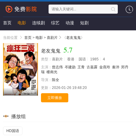
首页
电影
连续剧
综艺
动漫
短剧
当前位置
首页
>
电影
>
喜剧片
《
老友鬼鬼
》
5.7
老友鬼鬼
类型：
喜剧片
香港
国语
1985
4
主演：
曾志伟
岑建勋
王青
古嘉露
金燕玲
秦沛
郑丹
瑞
楼南光
导演：
陈全
更新：
2026-01-26 19:48:20
HD国语
立即播放
播放组
HD国语