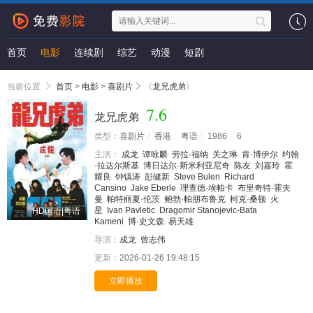
首页
电影
连续剧
综艺
动漫
短剧
当前位置
首页
>
电影
>
喜剧片
《
龙兄虎弟
》
7.6
龙兄虎弟
类型：
喜剧片
香港
粤语
1986
6
主演：
成龙
谭咏麟
劳拉·福纳
关之琳
肯·博伊尔
约翰
·拉达尔斯基
博日达尔·斯米利亚尼奇
陈友
刘嘉玲
霍
耀良
钟镇涛
彭健新
Steve Bulen
Richard
Cansino
Jake Eberle
理查德·埃帕卡
布里奇特·霍夫
曼
帕特丽夏·伦茨
鲍勃·帕朋布鲁克
柯克·桑顿
火
星
Ivan Pavletic
Dragomir Stanojevic-Bata
HD国语|粤语
Kameni
博·史文森
易天雄
导演：
成龙
曾志伟
更新：
2026-01-26 19:48:15
立即播放