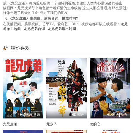
成,《龙兄虎弟》将为观众提供一个独特的视角,表达出人类内心最深处的秘密.
猫眼网：龙兄虎弟每个角色都带着鲜活的生命纹路,这些人那么普通,有那么强烈,
好像走进了观众的生命,成为了我们的朋友.
6.《龙兄虎弟》主题曲、演员台词、播放时间?
在优酷视频、腾讯视频、芒果TV、爱奇艺、Bilibili视频站都可以在线观看：
龙兄
虎弟主题曲
|
龙兄虎弟台词
|
龙兄虎弟播出时间
.
猜你喜欢
HD国语|粤语
HD国语
HD国语|粤语
龙兄虎弟
龙少爷
龙的心