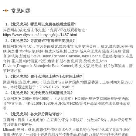
常见问题
1.《龙兄虎弟》哪里可以免费在线播放观看?
抖音网友(成龙,曾志伟先生)：免费VIP在线观看地址：
https://www.xilys.com/dianying/xiju/1467.html
2.《龙兄虎弟》导演是谁?有哪些主要演员?
微博网友(香港7.6)：本片是由成龙,曾志伟导演,主要演员有： 成龙,谭咏麟,劳拉·福
纳,关之琳,肯·博伊尔,约翰·拉达尔斯基,博日达尔·斯米利亚尼奇,陈友,刘嘉玲,霍耀
良,钟镇涛,彭健新,Steve Bulen,Richard Cansino,Jake Eberle,理查德·埃帕卡,布里
奇特·霍夫曼,帕特丽夏·伦茨,鲍勃·帕朋布鲁克,柯克·桑顿,火星,Ivan
Pavletic,Dragomir Stanojevic-Bata Kameni,博·史文森,易天雄 .影片故事紧凑，情
节环环相扣.
3.《龙兄虎弟》在什么地区上映?什么时间上映?
腾讯网友(喜剧片1986)：该喜剧片节目制片国家/地区是香港，上映时间为是1986
年，本站最近更新于：2026-01-26 19:48:15.
4.《龙兄虎弟》支持免费在线高清播放吗?
头条网友(HD国语|粤语1986)：《龙兄虎弟》HD国语|粤语支持国语粤语英语配
音/中文字幕，4K-2160P/1080P,HDR版本H265等各种高清模式在线免费播放观
看.
5.《龙兄虎弟》各大评分网站评价?
豆瓣网：目前《龙兄虎弟》在豆瓣的评分中等较好，分数为7.6分，具体评分细节
可以查看
豆瓣评分
.
Mtime时光网：成龙,曾志伟凭借这部迄今为止最具野心的作品达成了导演生涯的
巅峰,他呈现了一部关于香港喜剧片的传奇作品.作品以万花筒的拼贴手法构建而