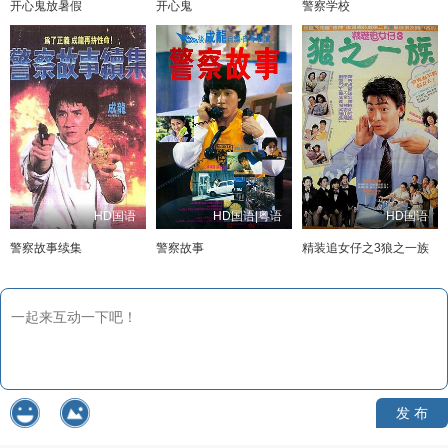
开心鬼放暑假
开心鬼
警察学校
HD国语
HD国语|粤语
HD国语
警察故事续集
警察故事
精装追女仔之3狼之一族
发 布