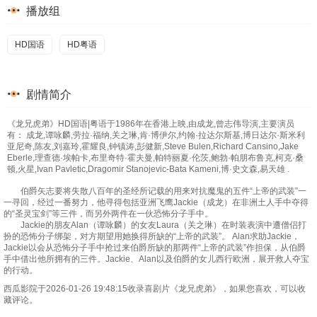
播放组
HD国语
HD粤语
剧情简介
《龙兄虎弟》HD国语|粤语于1986年在香港上映,由成龙,曾志伟导演,主要演员
有： 成龙,谭咏麟,劳拉·福纳,关之琳,肯·博伊尔,约翰·拉达尔斯基,博日达尔·斯米利
亚尼奇,陈友,刘嘉玲,霍耀良,钟镇涛,彭健新,Steve Bulen,Richard Cansino,Jake
Eberle,理查德·埃帕卡,布里奇特·霍夫曼,帕特丽夏·伦茨,鲍勃·帕朋布鲁克,柯克·桑
顿,火星,Ivan Pavletic,Dragomir Stanojevic-Bata Kameni,博·史文森,易天雄 .
伯爵矢志要将失散八百年的圣经所记载的用来对抗魔鬼的五件“上帝的武装”一
一寻回，经过一番努力，他寻得包括亚洲飞鹰Jackie（成龙）在非洲土人手中夺得
的“圣灵宝剑”等三件，而另外两件在一伙恐怖分子手中。
Jackie的朋友Alan（谭咏麟）的女友Laura（关之琳）在时装表演中遭僧侣打
扮的恐怖分子绑架，对方期望用她换得所缺的“上帝的武装”。 Alan求助Jackie，
Jackie以会从恐怖分子手中抢过来伯爵所缺的那两件“上帝的武装”作担保，从伯爵
手中借出他所拥有的三件。Jackie、Alan以及伯爵的女儿西行欧洲，展开救人夺宝
的行动。
西瓜影院于2026-01-26 19:48:15收录喜剧片《龙兄虎弟》，如果您喜欢，可以收
藏评论。