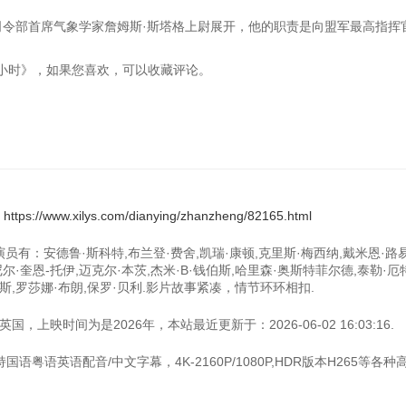
令部首席气象学家詹姆斯·斯塔格上尉展开，他的职责是向盟军最高指挥官
曼底72小时》，如果您喜欢，可以收藏评论。
：
https://www.xilys.com/dianying/zhanzheng/82165.html
演员有：安德鲁·斯科特,布兰登·费舍,凯瑞·康顿,克里斯·梅西纳,戴米恩·路
尔·奎恩-托伊,迈克尔·本茨,杰米·B·钱伯斯,哈里森·奥斯特菲尔德,泰勒·厄
姆斯,罗莎娜·布朗,保罗·贝利.影片故事紧凑，情节环环相扣.
上映时间为是2026年，本站最近更新于：2026-06-02 16:03:16.
国语粤语英语配音/中文字幕，4K-2160P/1080P,HDR版本H265等各