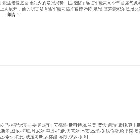
贝利 聚焦诺曼底登陆前夕的紧张局势，围绕盟军远征军最高司令部首席气象
格上尉展开，他的职责是向盟军最高指挥官德怀特·戴维·艾森豪威尔通报决
..
详情
尼·马拉斯导演,主要演员有：安德鲁·斯科特,布兰登·费舍,凯瑞·康顿,克里
斯基,威尔·柯班,丹尼尔·奎恩-托伊,迈克尔·本茨,杰米·B·钱伯斯,哈里森·
亚·希尔,托比·威廉姆斯,罗莎娜·布朗,保罗·贝利.