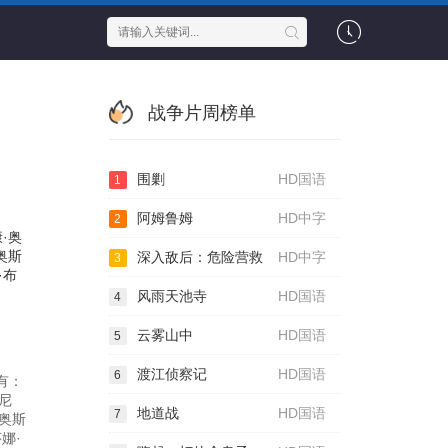
战争片周榜单
围剿
HD国语
1
阿姆鲁姆
HD中字
2
·奥
奥斯
深入敌后：危险营救
HD中字
3
·布
风雨天池寺
HD国语
4
云雾山中
HD国语
5
渡江侦察记
HD国语
6
有：
奥尼
地道战
HD国语
7
·奥斯
娜·