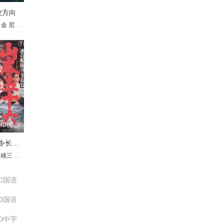
攻方向
日金
áková
茨
盖·尼科年科
尔恩特·施韦林·索瑞
杰米·B·钱伯斯
尼古拉·奥拉宁
Yuri Timoshenko
费尔南多·阿连德
哈里森·奥斯特菲尔德
米哈伊尔·乌里扬诺夫
伦纳德·昆兹
A. Urasalyev
米哈伊尔·乌里扬诺夫
Tilman Strauss
Nikolai Bogolyubov
泰勒·厄特利
拉里莎·戈卢布金娜
Yoran Leicher
理查德·克洛西尔
格特·容加斯
扬·韦里希
Bukhuti Zakariadze
鲍里斯·涅夫佐罗夫
Sofiya Giatsinto
麦克斯·克罗斯
瓦西
HD国语
联合舰队司令长官：山本五十六
特尔热利奇克
阿库洛娃
·哈钦科
山雄三
鲍里斯·戈尔巴托夫
张雪迎
司叶子
Roman Gromadsky
刘军
列夫·佐洛图欣
亚历山大·拉辛
朱一龙
稻叶义男
谢尔盖·哈钦科
辛柏青
土屋嘉男
弗拉季斯拉夫·斯特尔热利奇克
鲍里斯·戈尔巴托夫
袁凯
Aleksei Presnetsov
平田昭彦
梁靖康
Roman Gromadsky
于清斌
谢尔盖·哈钦科
米哈伊尔·乌里扬诺夫
亚历山大·拉辛
Aleksei Presnetsov
Roman Gromadsky
鲍里斯·戈尔巴
丹尼尔·萨加尔
米哈伊尔
Al
C国语
D国语
D中字