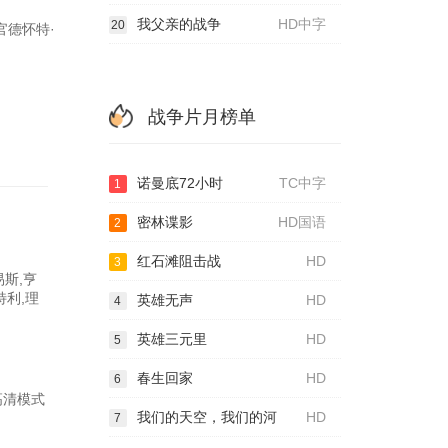
我父亲的战争
HD中字
20
德怀特·
战争片月榜单
诺曼底72小时
TC中字
1
密林谍影
HD国语
2
红石滩阻击战
HD
3
易斯,亨
特利,理
英雄无声
HD
4
英雄三元里
HD
5
春生回家
HD
6
种高清模式
我们的天空，我们的河
HD
7