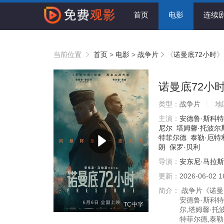
首页
电影
连续
当前位置
首页
>
电影
>
战争片
《
诺曼底72小时
》
诺曼底72小
类型：
战争片
地
主演：
安德鲁·斯科特
尼尔
塔姆馨·托波尔
特菲尔德
泰勒·厄特
朗
保罗·贝利
导演：
安东尼·马拉斯
更新：
2026-06-02 1
简介：
战争片《诺曼底
安德鲁·斯科特
TC中字
尔,塔姆馨·托
特菲尔德,泰勒