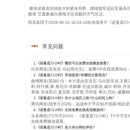
聚焦诺曼底登陆前夕的紧张局势，围绕盟军远征军最高司
戴维·艾森豪威尔通报决定成败的天气状况。
西瓜影院于2026-06-02 16:03:16收录战争片《诺
常见问题
1.《诺曼底72小时》哪里可以免费在线播放观看?
抖音网友(安东尼·马拉斯先生)：免费VIP在线观看地址
2.《诺曼底72小时》导演是谁?有哪些主要演员?
微博网友(英国0.0)：本片是由安东尼·马拉斯导演,主要
利·阿什顿,康·奥尼尔,塔姆馨·托波尔斯基,威尔·柯班,丹尼
查德·克洛西尔,麦克斯·克罗斯,乔舒亚·希尔,托比·威廉
3.《诺曼底72小时》在什么地区上映?什么时间上映?
腾讯网友(战争片2026)：该战争片节目制片国家/地区是英国，
4.《诺曼底72小时》支持免费在线高清播放吗?
头条网友(TC中字2026)：《诺曼底72小时》TC中字支持
在线免费播放观看.
5.《诺曼底72小时》各大评分网站评价?