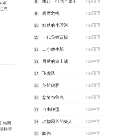
嗨起，打他个鬼子
HD国语
8
学家
定成
极度危机
HD国语
9
默默的小理河
HD国语
10
一代枭雄曹操
HD国语
11
二小放牛郎
HD国语
12
最后的狙击战
HD中字
13
飞虎队
HD国语
14
英雄虎胆
HD国语
15
悲情布鲁克
HD国语
16
自由联盟
HD中字
17
动物园长的夫人
HD中字
18
斯·梅西
奥斯特菲
验伤
HD中字
19