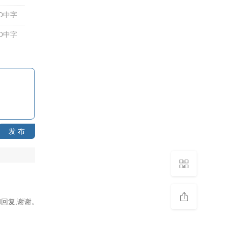
D中字
D中字
发 布
回复,谢谢。