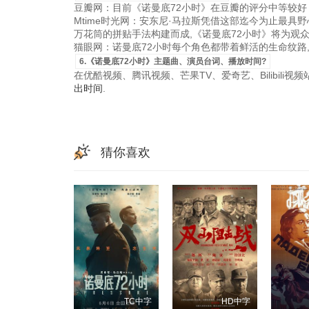
豆瓣网：目前《诺曼底72小时》在豆瓣的评分中等较好
Mtime时光网：安东尼·马拉斯凭借这部迄今为止最具
万花筒的拼贴手法构建而成,《诺曼底72小时》将为观
猫眼网：诺曼底72小时每个角色都带着鲜活的生命纹路,
6.《诺曼底72小时》主题曲、演员台词、播放时间?
在优酷视频、腾讯视频、芒果TV、爱奇艺、Bilibili
出时间
.
猜你喜欢
TC中字
HD中字