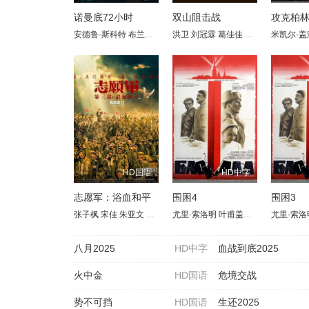
诺曼底72小时
双山阻击战
攻克柏
安德鲁·斯科特
布兰登·费舍
洪卫
凯瑞·康顿
刘冠霖
克里斯·梅西纳
葛佳佳
郭广平
戴米恩·路
米凯尔·盖
周惠林
HD国语
HD中字
志愿军：浴血和平
围困4
围困3
张子枫
宋佳
朱亚文
陈飞宇
尤里·索洛明
彭昱畅
肖央
叶甫盖尼·列别杰夫
王砚辉
郭涛
王传君
尤里·索洛
伊琳
周政
八月2025
HD中字
血战到底2025
火中金
HD国语
危境交战
势不可挡
HD国语
生还2025