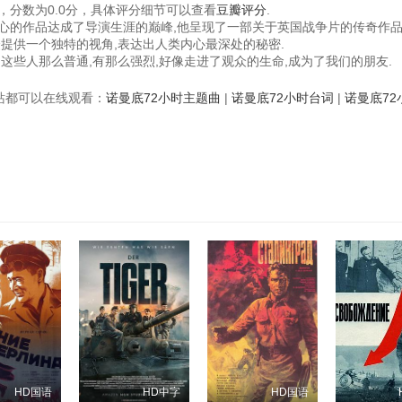
，分数为0.0分，具体评分细节可以查看
豆瓣评分
.
野心的作品达成了导演生涯的巅峰,他呈现了一部关于英国战争片的传奇作品
众提供一个独特的视角,表达出人类内心最深处的秘密.
这些人那么普通,有那么强烈,好像走进了观众的生命,成为了我们的朋友.
视频站都可以在线观看：
诺曼底72小时主题曲
|
诺曼底72小时台词
|
诺曼底72
HD国语
HD中字
HD国语