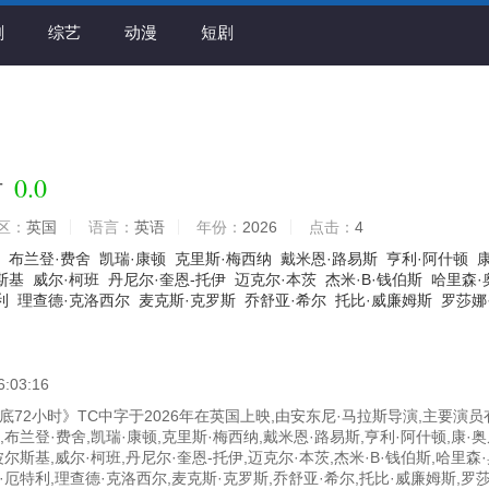
剧
综艺
动漫
短剧
0.0
时
区：
英国
语言：
英语
年份：
2026
点击：
4
布兰登·费舍
凯瑞·康顿
克里斯·梅西纳
戴米恩·路易斯
亨利·阿什顿
康
斯基
威尔·柯班
丹尼尔·奎恩-托伊
迈克尔·本茨
杰米·B·钱伯斯
哈里森·
利
理查德·克洛西尔
麦克斯·克罗斯
乔舒亚·希尔
托比·威廉姆斯
罗莎娜
6:03:16
72小时》TC中字于2026年在英国上映,由安东尼·马拉斯导演,主要演员
,布兰登·费舍,凯瑞·康顿,克里斯·梅西纳,戴米恩·路易斯,亨利·阿什顿,康·
波尔斯基,威尔·柯班,丹尼尔·奎恩-托伊,迈克尔·本茨,杰米·B·钱伯斯,哈里森
·厄特利,理查德·克洛西尔,麦克斯·克罗斯,乔舒亚·希尔,托比·威廉姆斯,罗莎