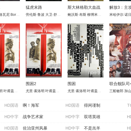
林
猛虎末路
斯大林格勒大血战
解放3：主
易斯
洛瓦尼
亨利·阿什顿
Boris Andreyev
康·奥尼尔
劳伦斯·鲁波
Vladimir Savelev
塔姆馨·托波尔斯基
大卫·舒特
塞巴斯蒂安·乌泽多夫斯基
Marina Kovalyova
鲍沃斯·布斯
威尔·柯班
柳博米拉斯·劳恰维丘斯
丹尼尔·奎恩-托伊
N. Petrunkin
安德烈·赫尼克
米哈伊尔·诺
Marie Nov
迈克尔·本
谢尔
阿
HD中字
HD中字
HD中字
围困2
围困
明
娜·阿库洛娃
杰
叶甫盖尼·列别杰夫
张宥浩
吴昊宸
弗拉季斯拉夫·斯特尔热利奇克
尤里·索洛明
王挺
伊琳娜·阿库洛娃
郭晓东
叶甫盖尼·列别杰夫
李晨
杜江
弗拉季斯拉夫·斯特尔热利奇克
冯绍峰
亚历山大·拉辛
尤里·索洛明
闫妮
伊琳娜·阿库洛娃
阿如那
叶甫盖尼·列别杰夫
鲍里斯·戈尔巴托夫
曲禾
王雨甜
弗拉季斯拉夫·斯
亚历山大·拉辛
三船敏郎
于谨维
伊琳娜·
谢尔盖
王阳
加
HD国语
啊！海军
HD国语
得闲谨制
T
HD中字
战争艺术家
HD中字
双塔英雄
H
HD国语
佐治亚州风暴
HD中字
不是羔羊
H