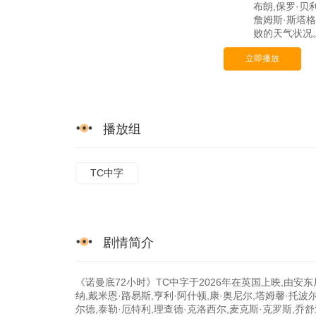
布朗,保罗·
詹姆斯·斯塔
败的天气状况。.
立即播放
播放组
TC中字
剧情简介
《诺曼底72小时》TC中字于2026年在英国上映,由安东
纳,戴米恩·路易斯,亨利·阿什顿,康·奥尼尔,塔姆馨·托波尔
尔德,泰勒·厄特利,理查德·克洛西尔,麦克斯·克罗斯,乔舒