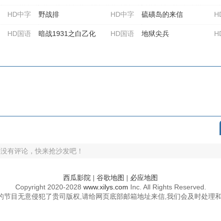
HD中字
野战排
HD中字
硫磺岛的来信
H
HD国语
暗战1931之白乙化
HD国语
地狱尖兵
H
还没有评论，快来抢沙发吧！
西瓜影院
|
谷歌地图
|
必应地图
Copyright
2020-2028
www.xilys.com
Inc. All Rights Reserved.
的节目无意侵犯了贵司版权,请给网页底部邮箱地址来信,我们会及时处理和