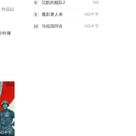
沉默的舰队2
HD
8
.作品以
魔影袭人来
HD中字
9
与祖国同在
HD中字
10
小时播
HD中字