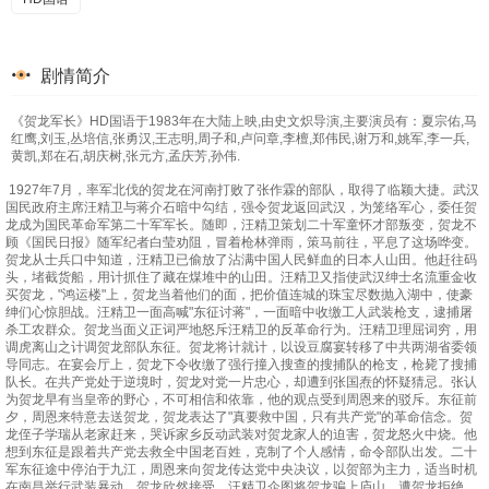
剧情简介
《贺龙军长》HD国语于1983年在大陆上映,由史文炽导演,主要演员有：夏宗佑,马
红鹰,刘玉,丛培信,张勇汉,王志明,周子和,卢问章,李檀,郑伟民,谢万和,姚军,李一兵,
黄凯,郑在石,胡庆树,张元方,孟庆芳,孙伟.
1927年7月，率军北伐的贺龙在河南打败了张作霖的部队，取得了临颖大捷。武汉
国民政府主席汪精卫与蒋介石暗中勾结，强令贺龙返回武汉，为笼络军心，委任贺
龙成为国民革命军第二十军军长。随即，汪精卫策划二十军童怀才部叛变，贺龙不
顾《国民日报》随军纪者白莹劝阻，冒着枪林弹雨，策马前往，平息了这场哗变。
贺龙从士兵口中知道，汪精卫已偷放了沾满中国人民鲜血的日本人山田。他赶往码
头，堵截货船，用计抓住了藏在煤堆中的山田。汪精卫又指使武汉绅士名流重金收
买贺龙，"鸿运楼"上，贺龙当着他们的面，把价值连城的珠宝尽数抛入湖中，使豪
绅们心惊胆战。汪精卫一面高喊"东征讨蒋"，一面暗中收缴工人武装枪支，逮捕屠
杀工农群众。贺龙当面义正词严地怒斥汪精卫的反革命行为。汪精卫理屈词穷，用
调虎离山之计调贺龙部队东征。贺龙将计就计，以设豆腐宴转移了中共两湖省委领
导同志。在宴会厅上，贺龙下令收缴了强行撞入搜查的搜捕队的枪支，枪毙了搜捕
队长。在共产党处于逆境时，贺龙对党一片忠心，却遭到张国焘的怀疑猜忌。张认
为贺龙早有当皇帝的野心，不可相信和依靠，他的观点受到周恩来的驳斥。东征前
夕，周恩来特意去送贺龙，贺龙表达了"真要救中国，只有共产党"的革命信念。贺
龙侄子学瑞从老家赶来，哭诉家乡反动武装对贺龙家人的迫害，贺龙怒火中烧。他
想到东征是跟着共产党去救全中国老百姓，克制了个人感情，命令部队出发。二十
军东征途中停泊于九江，周恩来向贺龙传达党中央决议，以贺部为主力，适当时机
在南昌举行武装暴动，贺龙欣然接受。汪精卫企图将贺龙骗上庐山，遭贺龙拒绝，