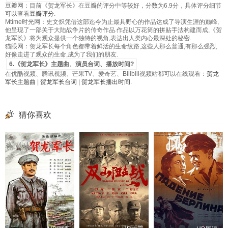
豆瓣网：目前《贺龙军长》在豆瓣的评分中等较好，分数为6.9分，具体评分细节
可以查看
豆瓣评分
.
Mtime时光网：史文炽凭借这部迄今为止最具野心的作品达成了导演生涯的巅峰,
他呈现了一部关于大陆战争片的传奇作品.作品以万花筒的拼贴手法构建而成,《贺
龙军长》将为观众提供一个独特的视角,表达出人类内心最深处的秘密.
猫眼网：贺龙军长每个角色都带着鲜活的生命纹路,这些人那么普通,有那么强烈,
好像走进了观众的生命,成为了我们的朋友.
6.《贺龙军长》主题曲、演员台词、播放时间?
在优酷视频、腾讯视频、芒果TV、爱奇艺、Bilibili视频站都可以在线观看：
贺龙
军长主题曲
|
贺龙军长台词
|
贺龙军长播出时间
.
猜你喜欢