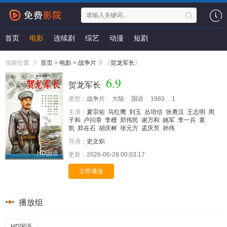
首页
电影
连续剧
综艺
动漫
短剧
当前位置
首页
>
电影
>
战争片
《
贺龙军长
》
6.9
贺龙军长
类型：
战争片
大陆
国语
1983
1
主演：
夏宗佑
马红鹰
刘玉
丛培信
张勇汉
王志明
周
子和
卢问章
李檀
郑伟民
谢万和
姚军
李一兵
黄
凯
郑在石
胡庆树
张元方
孟庆芳
孙伟
导演：
史文炽
HD国语
更新：
2026-06-28 00:03:17
立即播放
播放组
HD国语