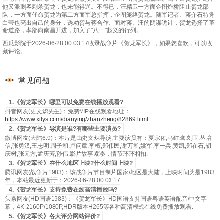
他又派刺客刺杀贺龙，也未能得逞。不得已，汪精卫一方面企图炸桥阻止贺龙部
队，一方面任命贺龙为第二方面军总指挥，企图笼络贺龙。随军记者、蒋介石特务
白莹也亮出自己的身分，诱劝贺与蒋合作。面对蒋、汪的阴谋诡计，贺龙选择了革
命道路，率部向南昌开进，加入了"八一"起义的行列。
西瓜影院于2026-06-28 00:03:17收录战争片《贺龙军长》，如果您喜欢，可以收
藏评论。
常见问题
1.《贺龙军长》哪里可以免费在线播放观看?
抖音网友(史文炽先生)：免费VIP在线观看地址：
https://www.xilys.com/dianying/zhanzheng/82869.html
2.《贺龙军长》导演是谁?有哪些主要演员?
微博网友(大陆6.9)：本片是由史文炽导演,主要演员有：夏宗佑,马红鹰,刘玉,丛培
信,张勇汉,王志明,周子和,卢问章,李檀,郑伟民,谢万和,姚军,李一兵,黄凯,郑在石,胡
庆树,张元方,孟庆芳,孙伟.影片故事紧凑，情节环环相扣.
3.《贺龙军长》在什么地区上映?什么时间上映?
腾讯网友(战争片1983)：该战争片节目制片国家/地区是大陆，上映时间为是1983
年，本站最近更新于：2026-06-28 00:03:17.
4.《贺龙军长》支持免费在线高清播放吗?
头条网友(HD国语1983)：《贺龙军长》HD国语支持国语粤语英语配音/中文字
幕，4K-2160P/1080P,HDR版本H265等各种高清模式在线免费播放观看.
5.《贺龙军长》各大评分网站评价?