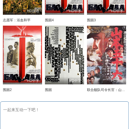
HD国语
HD中字
HD中字
志愿军：浴血和平
围困4
围困3
HD中字
HD中字
HD国语
围困2
围困
联合舰队司令长官：山本五十六