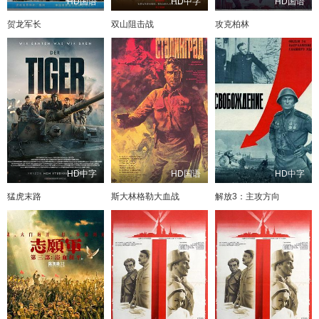
HD国语
HD中字
HD国语
贺龙军长
双山阻击战
攻克柏林
HD中字
HD国语
HD中字
猛虎末路
斯大林格勒大血战
解放3：主攻方向