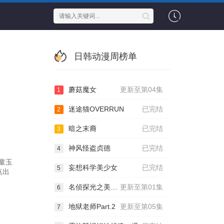
日韩动漫周榜单
蘑菇魔女
更新至第04集
1
迷途猫OVERRUN
已完结
2
暗之末裔
已完结
3
神风怪盗贞德
已完结
4
童玉
妄想科学美少女
已完结
5
点出
名侦探光之美少女！
更新至第01集
6
地狱老师Part.2
更新至第05集
7