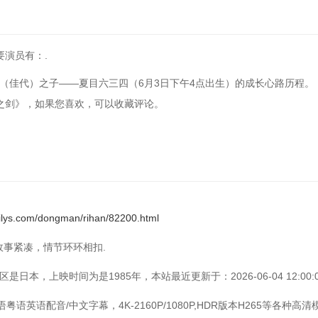
要演员有：.
（佳代）之子——夏目六三四（6月3日下午4点出生）的成长心路历程。
《六三四之剑》，如果您喜欢，可以收藏评论。
xilys.com/dongman/rihan/82200.html
片故事紧凑，情节环环相扣.
日本，上映时间为是1985年，本站最近更新于：2026-06-04 12:00:0
语英语配音/中文字幕，4K-2160P/1080P,HDR版本H265等各种高