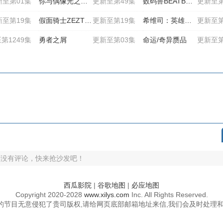
新至第01集
你与偶像光之美少女♪
更新至第49集
数码兽BEATBREAK
更新至第
新至第19集
假面骑士ZEZTZ日语
更新至第19集
希维司：英雄之声
更新至第
第1249集
勇者之屑
更新至第03集
命运/奇异赝品
更新至第
还没有评论，快来抢沙发吧！
西瓜影院
|
谷歌地图
|
必应地图
Copyright
2020-2028
www.xilys.com
Inc. All Rights Reserved.
的节目无意侵犯了贵司版权,请给网页底部邮箱地址来信,我们会及时处理和