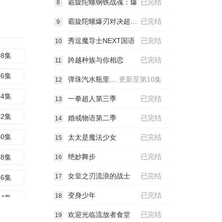
霸旋陀螺钢铁战魂：爆
已完结
8
霸旋陀螺爆刃对决超Z国语
已完结
9
秀逗魔导士NEXT国语
已完结
10
08集
跨越种族与你相恋
已完结
11
16集
弹珠汽水瓶里的千岁同学
更新至第10集
12
24集
一拳超人第三季
已完结
13
32集
婚戒物语第二季
已完结
14
40集
太太是魔法少女
已完结
15
绝妙舞步
已完结
48集
16
女皇之刃流浪的战士
已完结
17
56集
变身少年
已完结
18
64集
欢迎光临流放者食堂
已完结
19
72集