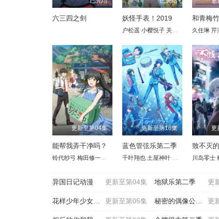
已完结
已完结
更
六三四之剑
妖怪手表！2019
户松遥
小樱悦子
关智一
远藤绫
久住琳
芹
更新至第04集
更新至第16集
更
能帮我弄干净吗？
蓝色管弦乐第二季
致不灭
铃代纱弓
梅田修一朗
稻垣好
千叶翔也
青山吉能
土屋神叶
白石兼斗
加隈亚衣
小清水亚美
川岛零士
佐藤未
水
异国日记动漫
更新至第04集
地狱乐第二季
更
花样少年少女动漫
更新至第05集
秘密的偶像公主第二季
更