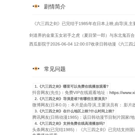
剧情简介
《六三四之剑》已完结于1985年在日本上映,由导演,主
剑道界的金童玉女岩手之虎（夏目荣一郎）与东北鬼百合
西瓜影院于2026-06-04 12:00:07收录日韩动漫
常见问题
1.《六三四之剑》哪里可以免费在线播放观看?
抖音网友(先生)：免费VIP在线观看地址：
https://www.
2.《六三四之剑》导演是谁?有哪些主要演员?
微博网友(日本0.0)：本片是由导演,主要演员有：.影
3.《六三四之剑》在什么地区上映?什么时间上映?
腾讯网友(日韩动漫1985)：该日韩动漫节目制片国家/地区是
4.《六三四之剑》支持免费在线高清播放吗?
头条网友(已完结1985)：《六三四之剑》已完结支持国语粤