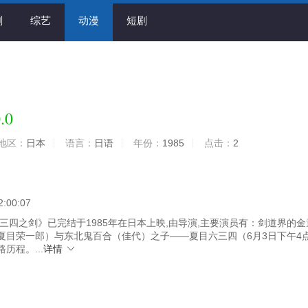
剧
综艺
动漫
短剧
.0
地区：
日本
语言：
日语
年份：
1985
点击：
2
2:00:07
三四之剑》已完结于1985年在日本上映,由导演,主要演员有：剑道界的金
夏目荣一郎）与东北鬼百合（佳代）之子——夏目六三四（6月3日下午4
历程。...
详情