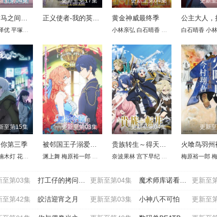
新至第04集
更新至第17集
更新至第04集
更新至
和青梅竹马之间不会有恋爱喜剧
正义使者-我的英雄学院之非法英雄-
黄金神威最终季
泽优
平塚纱依
小林亲弘
白石晴香
伊藤健太郎
白石晴香
小
新至第15集
更新至第03集
更新至第04集
更新至
的你第三季
被邻国王子溺爱的反派女主
贵族转生～得天眷顾一出生就获得最强力量～
奈子
田山葵
楠木灯
Lynn
花守由美里
古川慎
浅沼晋太郎
渊上舞
潘惠美
梅原裕一郎
内田彩
榎木淳弥
落合福嗣
佐藤拓也
小原好美
泽城千春
奈波果林
花守由美里
前田佳织里
古贺葵
宫下早纪
山田麻莉奈
福岛润
樫井笙人
佐伯伊织
安济知佳
诹访部顺一
子安武人
梅原裕一郎
橘杏咲
青木瑠
引坂
石川
绿
梅
新至第03集
打工仔的拷问日常
更新至第04集
魔术师库诺看得见一切
更新至第
新至第42集
皎洁迎宵之月
更新至第03集
小神八不可怕
更新至第