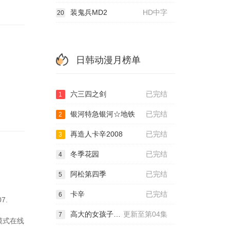
装鬼兵MD2
HD中字
20
日韩动漫月榜单
六三四之剑
已完结
1
银河特急银河☆地铁
已完结
2
再造人卡辛2008
已完结
3
冬季花园
已完结
4
阿松第四季
已完结
5
卡辛
已完结
6
7.
高大的女孩子你喜欢吗？
更新至第04集
7
清模式在线