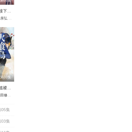
第03集
公主大人，接下来是“拷问”时间第2季
林亲弘
伊藤静
永濑安奈
井上穗乃花
山根绮
茅野爱衣
日高里菜
中原麻衣
千本木彩花
富
第03集
火喰鸟羽州褴褛鸢组
璃子
理绘
由依
川光
田修一朗
金元寿子
降幡爱
八代拓
和多田美咲
木村昴
稻川英里
金泽舞
三木真一郎
岛崎信长
渊上舞
广桥凉
小野贤章
置鲇龙太郎
加濑康之
游佐浩二
三吉彩花
石川界人
小野大辅
斋藤千和
游佐浩二
宫下荣治
河西健吾
金子隼人
内田直哉
津田健次郎
井上和彦
小野大辅
久川绫
水树奈奈
诹访部顺一
小村哲
05集
03集