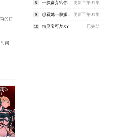
一脸嫌弃给你看胖次第三季
更新至第01集
8
想看她一脸嫌恶地露出裤裤
更新至第01集
9
花筒的拼
精灵宝可梦XY
已完结
10
出时间
.