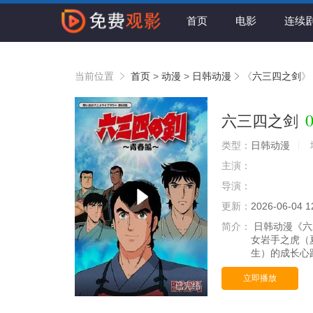
首页
电影
连续
当前位置
首页
>
动漫
>
日韩动漫
《
六三四之剑
》
0
六三四之剑
类型：
日韩动漫
主演：
导演：
更新：
2026-06-04 1
简介：
日韩动漫《六
女岩手之虎（
生）的成长心路
立即播放
已完结