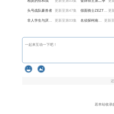
相反的你和我
更新至第03集
金牌得主第二季
更
头号战队豪兽者
更新至第47集
假面骑士ZEZTZ国语
更
非人学生与厌世教师
更新至第03集
名侦探柯南国语
更新至
若本站收录