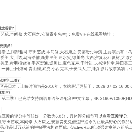
播放观看?
田艺成,本间修,大石康之,安藤贵史先生)：免费VIP在线观看地址：
主要演员?
司泰弘,阿部雅司,守田艺成,本间修,大石康之,安藤贵史导演,主要演员有：岛
爱美,大川透,鸟海浩辅,新井里美,速水奖,绿川光,大西沙织,花江夏树,大原
美里,赤羽根健治,手冢宏通,堀川仁,宝龟克寿,千叶进步,兴津和幸,津田英三
叶一伸,上田燿司,青山穰,武虎,小西克幸,子安武人,古川慎.影片故事紧凑，
什么时间上映?
日本，上映时间为是2016年，本站最近更新于：2026-07-02 16:00:0
播放吗?
八组第二季》已完结支持国语粤语英语配音/中文字幕，4K-2160P/1080P,H
季》在豆瓣的评分中等较好，分数为6.8分，具体评分细节可以查看
豆瓣评分
.
雅司,守田艺成,本间修,大石康之,安藤贵史凭借这部迄今为止最具野心的作品
作品以万花筒的拼贴手法构建而成,《ActiveRaid机动强袭室第八组第