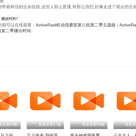
密.
角色都带着鲜活的生命纹路,这些人那么普通,有那么强烈,好像走进了观众的生命
、播放时间?
视频站都可以在线观看：
ActiveRaid机动强袭室第八组第二季主题曲
|
Active
第八组第二季播出时间
.
新至第04集
更新至第17集
更新至第04集
更新至
和青梅竹马之间不会有恋爱喜剧
正义使者-我的英雄学院之非法英雄-
黄金神威最终季