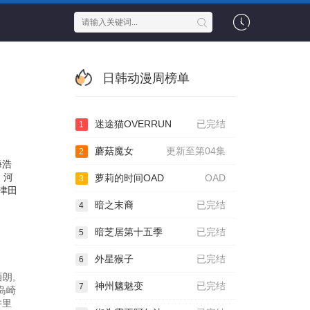
日韩动漫周榜单
迷途猫OVERRUN
已完结
1
蘑菇魔女
更新至第04集
2
海浩
河
萝莉的时间OAD
OAD
3
津田
暗之末裔
已完结
4
暗芝居第十五季
已完结
5
外星猴子
已完结
6
朗,
神州魑魅变
已完结
7
岛崎
井里