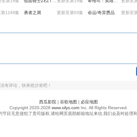
新至第19集
假面骑士ZEZTZ日语
更新至第19集
希维司：英雄之声
更新至第
第1249集
勇者之屑
更新至第03集
命运/奇异赝品
更新至第
还没有评论，快来抢沙发吧！
西瓜影院
|
谷歌地图
|
必应地图
Copyright
2020-2028
www.xilys.com
Inc. All Rights Reserved.
的节目无意侵犯了贵司版权,请给网页底部邮箱地址来信,我们会及时处理和