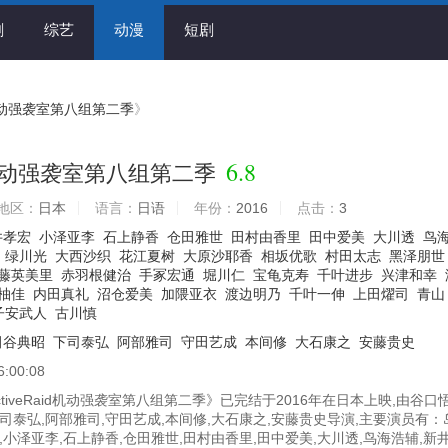
剧
综艺
动漫
短剧
id机动强袭室第八组第二季
》
6.8
aid机动强袭室第八组第二季
地区：
日本
语言：
日语
年份：
2016
点击：
3
井孝宏
小泽亚李
石上静香
仓田雅世
田村由香里
田中爱美
大川透
鸟
绿川光
大西沙织
花江夏树
大原沙耶香
相坂优歌
村田太志
黑泽朋世
藤英美里
赤羽根健治
手冢宏通
堀川仁
宝龟克寿
千叶进步
兴津和幸
柚佳
内田真礼
沼仓爱美
加隈亚衣
渡边明乃
千叶一伸
上田燿司
青山
子安武人
古川慎
田谷典昭
下司泰弘
阿部雅司
守田艺成
本间修
大石康之
安藤贵史
6:00:08
tiveRaid机动强袭室第八组第二季》已完结于2016年在日本上映,由谷口悟
司泰弘,阿部雅司,守田艺成,本间修,大石康之,安藤贵史导演,主要演员有：
,小泽亚李,石上静香,仓田雅世,田村由香里,田中爱美,大川透,鸟海浩辅,新