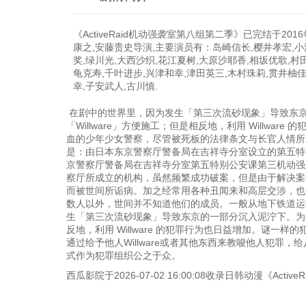
《ActiveRaid机动强袭室第八组第二季》已完结于20
康之,安藤贵史导演,主要演员有：岛崎信长,樱井孝宏,小
奖,绿川光,大西沙织,花江夏树,大原沙耶香,相坂优歌,村
龟克寿,千叶进步,兴津和幸,津田英三,木村珠莉,贯井柚佳
幸,子安武人,古川慎.
在剧中的世界里，因为发生「第三次流砂现象」导致东京
「Willware」方便施工；但是相反地，利用 Willwar
血的少年少女警察，尽管被死板的法律条文与长官人情所束
是：由日本东京警察厅警备局在吉祥寺分室设立的第五特
京警察厅警备局在吉祥寺分室第五特别公安课第三机动强袭室
察厅所成立的机构，虽然频繁成功破案，但是由于解决案
而被世间所诟病。加之经常用各种丑闻来和高层交涉，也
数人以外，世间并不知道他们的成员。一般从地下铁道运
生「第三次流砂现象」导致东京的一部分沉入泥泞下。为了快
反地，利用 Willware 的犯罪行为也日益增加。谜
通过给予他人Willware或者其他东西来教唆他人犯
式作为犯罪组织公之于众。
西瓜影院于2026-07-02 16:00:08收录日韩动漫《A