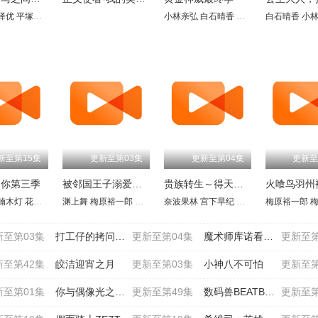
中爱美
泽优
平塚纱依
大川透
鸟海浩辅
新井里美
速水奖
绿川光
小林亲弘
大西沙织
白石晴香
花江夏树
伊藤健太郎
大原沙耶香
白石晴香
相坂优
小
新至第15集
更新至第03集
更新至第04集
更新至
的你第三季
被邻国王子溺爱的反派女主
贵族转生～得天眷顾一出生就获得最强力量～
奈子
田山葵
楠木灯
Lynn
花守由美里
古川慎
浅沼晋太郎
渊上舞
潘惠美
梅原裕一郎
内田彩
榎木淳弥
落合福嗣
佐藤拓也
小原好美
泽城千春
奈波果林
花守由美里
前田佳织里
古贺葵
宫下早纪
山田麻莉奈
福岛润
樫井笙人
佐伯伊织
安济知佳
诹访部顺一
子安武人
梅原裕一郎
橘杏咲
青木瑠
引坂
石川
绿
梅
新至第03集
打工仔的拷问日常
更新至第04集
魔术师库诺看得见一切
更新至第
新至第42集
皎洁迎宵之月
更新至第03集
小神八不可怕
更新至第
新至第01集
你与偶像光之美少女♪
更新至第49集
数码兽BEATBREAK
更新至第