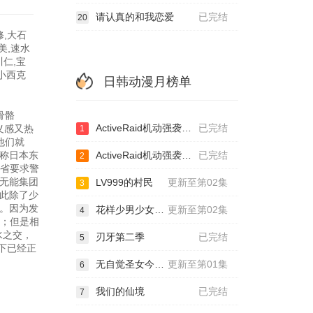
请认真的和我恋爱
已完结
20
修,大石
美,速水
川仁,宝
,小西克
日韩动漫月榜单
骨骼
ActiveRaid机动强袭室第八组第二季
已完结
正义感又热
1
他们就
称日本东
ActiveRaid机动强袭室第八组
已完结
2
卫省要求警
无能集团
LV999的村民
更新至第02集
3
此除了少
。因为发
花样少男少女第2季
更新至第02集
4
工；但是相
水之交，
刃牙第二季
已完结
5
下已经正
无自觉圣女今天也无意识地释放力量
更新至第01集
6
我们的仙境
已完结
7