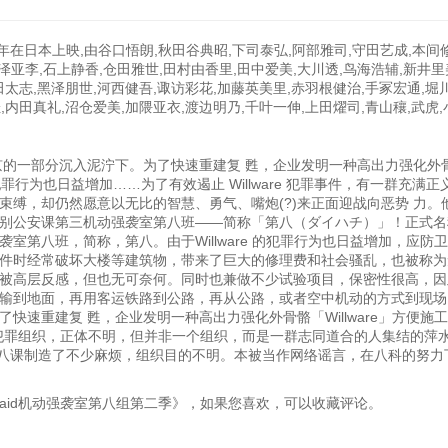
16年在日本上映,由谷口悟朗,秋田谷典昭,下司泰弘,阿部雅司,守田艺成,本间
泽亚李,石上静香,仓田雅世,田村由香里,田中爱美,大川透,鸟海浩辅,新井里
田太志,黑泽朋世,河西健吾,诹访彩花,加藤英美里,赤羽根健治,手冢宏通,堀
,内田真礼,沼仓爱美,加隈亚衣,渡边明乃,千叶一伸,上田燿司,青山穰,武虎
的一部分沉入泥泞下。为了快速重建复 甦，企业发明一种高出力强化外
e 的犯罪行为也日益增加……为了有效遏止 Willware 犯罪事件，有一群充满
缚，却仍然愿意以无比的智慧、勇气、嘴炮(?)来正面迎战向恶势 力。
别公安课第三机动强袭室第八班——简称「第八（ダイハチ）」！正式名
第八班，简称，第八。由于Willware 的犯罪行为也日益增加，应防
件时经常破坏大楼等建筑物，带来了巨大的修理费和社会骚乱，也被称为
被高层反感，但也无可奈何。同时也兼做不少试验项目，保密性很高，因
输到地面，再用客运铁路到公路，再从公路，或者空中机动的方式到现场
速重建复 甦，企业发明一种高出力强化外骨骼「Willware」方便施
一样的犯罪组织，正体不明，但并非一个组织，而是一群志同道合的人集结的萍
罪，给八课制造了不少麻烦，组织目的不明。本被当作网络谣言，在八科的努力
ctiveRaid机动强袭室第八组第二季》，如果您喜欢，可以收藏评论。