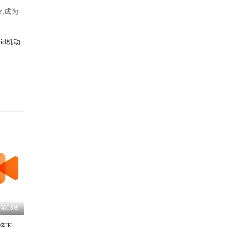
,成为
Raid机动
第03集
公主大人，接下来是“拷问”时间第2季