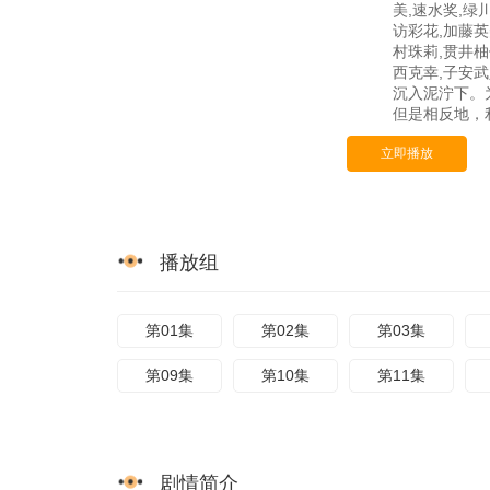
美,速水奖,绿
访彩花,加藤英
村珠莉,贯井柚
西克幸,子安
沉入泥泞下。为
但是相反地，利用
立即播放
播放组
第01集
第02集
第03集
第09集
第10集
第11集
剧情简介