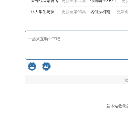
头号战队豪兽者
更新至第47集
假面骑士ZEZTZ国语
更
非人学生与厌世教师
更新至第03集
名侦探柯南国语
更新至
若本站收录