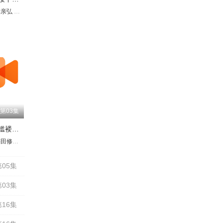
歌
林亲弘
村田太志
伊藤静
黑泽朋世
永濑安奈
河西健吾
井上穗乃花
诹访彩花
山根绮
加藤英美里
茅野爱衣
日高里菜
赤羽根健治
中原麻衣
手冢宏通
千本木彩花
堀川仁
宝
富
第03集
火喰鸟羽州褴褛鸢组
璃子
理绘
由依
川光
田修一朗
金元寿子
降幡爱
八代拓
和多田美咲
木村昴
稻川英里
金泽舞
三木真一郎
岛崎信长
渊上舞
广桥凉
小野贤章
置鲇龙太郎
加濑康之
游佐浩二
三吉彩花
石川界人
小野大辅
斋藤千和
游佐浩二
宫下荣治
河西健吾
金子隼人
内田直哉
津田健次郎
井上和彦
小野大辅
久川绫
水树奈奈
诹访部顺一
小村哲
05集
03集
16集