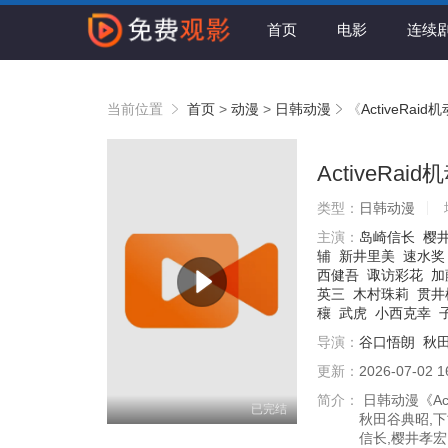
首页
电影
连续
当前位置
首页
>
动漫
>
日韩动漫
《
ActiveRa
ActiveR
类型：
日韩动漫
主演：
岛崎信长
樱
辅
新井里美
速水奖
西健吾
诹访彩花
加
英三
木村珠莉
贯井
穰
武虎
小西克幸
导演：
谷口悟朗
秋
更新：
2026-07-02 1
简介：
日韩动漫《Ac
已完结
秋田谷典昭,下
信长,樱井孝宏