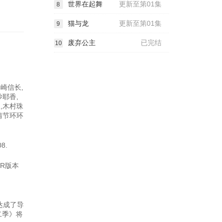
世界在起舞
更新至第01集
8
猫与龙
更新至第01集
9
废弃公主
已完结
10
崎信长,
沙耶香,
,木村珠
情节环环
8.
DR版本
达成了导
二季》将