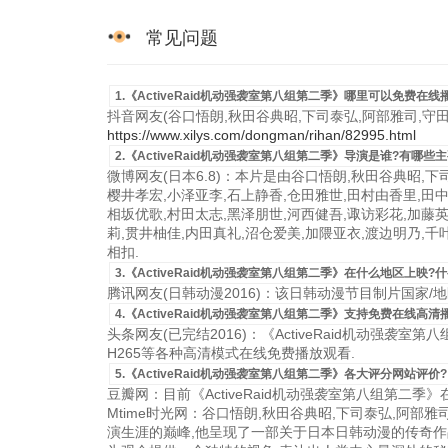
常见问题
1.《ActiveRaid机动强袭室第八组第二季》哪里可以免费在线
抖音网友(谷口悟朗,秋田谷典昭,下司泰弘,阿部雅司,守
https://www.xilys.com/dongman/rihan/82995.html
2.《ActiveRaid机动强袭室第八组第二季》导演是谁?有哪些
微博网友(日本6.8)：本片是由谷口悟朗,秋田谷典昭,下
樱井孝宏,小泽亚李,石上静香,仓田雅世,田村由香里,田中
相坂优歌,村田太志,黑泽朋世,河西健吾,诹访彩花,加藤英
莉,贯井柚佳,内田真礼,沼仓爱美,加隈亚衣,渡边明乃,千
相扣.
3.《ActiveRaid机动强袭室第八组第二季》在什么地区上映?
腾讯网友(日韩动漫2016)：该日韩动漫节目制片国家/地区是
4.《ActiveRaid机动强袭室第八组第二季》支持免费在线高清
头条网友(已完结2016)：《ActiveRaid机动强袭室第
H265等各种高清模式在线免费播放观看.
5.《ActiveRaid机动强袭室第八组第二季》各大评分网站评价?
豆瓣网：目前《ActiveRaid机动强袭室第八组第二
Mtime时光网：谷口悟朗,秋田谷典昭,下司泰弘,阿部
演生涯的巅峰,他呈现了一部关于日本日韩动漫的传奇作品.