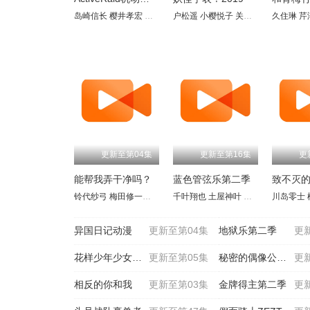
岛崎信长
樱井孝宏
小泽亚李
户松遥
石上静香
小樱悦子
仓田雅世
关智一
田村由香里
远藤绫
久住琳
田
芹
更新至第04集
更新至第16集
更
能帮我弄干净吗？
蓝色管弦乐第二季
致不灭
铃代纱弓
梅田修一朗
稻垣好
千叶翔也
青山吉能
土屋神叶
白石兼斗
加隈亚衣
小清水亚美
川岛零士
佐藤未
水
异国日记动漫
更新至第04集
地狱乐第二季
更
花样少年少女动漫
更新至第05集
秘密的偶像公主第二季
更
相反的你和我
更新至第03集
金牌得主第二季
更