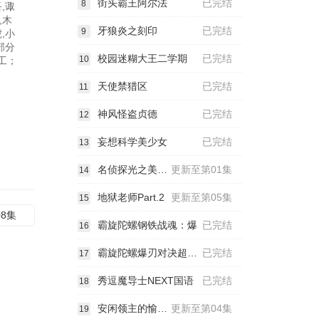
街头霸王阿尔法
已完结
8
,诹
,木
牙狼炎之刻印
已完结
9
,小
部分
校园迷糊大王二学期
已完结
10
工；
天使禁猎区
已完结
11
神风怪盗贞德
已完结
12
妄想科学美少女
已完结
13
名侦探光之美少女！
更新至第01集
14
地狱老师Part.2
更新至第05集
15
08集
霸旋陀螺钢铁战魂：爆
已完结
16
霸旋陀螺爆刃对决超Z国语
已完结
17
秀逗魔导士NEXT国语
已完结
18
安闲领主的愉快领地防卫
更新至第04集
19