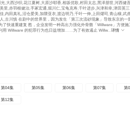
川光,大西沙织,花江夏树,大原沙耶香,相坂优歌,村田太志,黑泽朋世,河西健吾
美里,赤羽根健治,手冢宏通,堀川仁,宝龟克寿,千叶进步,兴津和幸,津田英三
佳,内田真礼,沼仓爱美,加隈亚衣,渡边明乃,千叶一伸,上田燿司,青山穰,武虎
武人,古川慎 在剧中的世界里，因为发生「第三次流砂现象」导致东京的一
了快速重建复 甦，企业发明一种高出力强化外骨骼「Willware」方便施
 Willware 的犯罪行为也日益增加……为了有效遏止 Willw...
详情
第04集
第05集
第06集
第07集
第
第12集