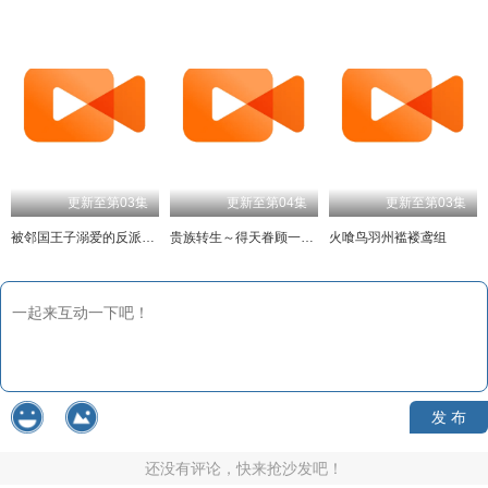
更新至第03集
更新至第04集
更新至第03集
被邻国王子溺爱的反派女主
贵族转生～得天眷顾一出生就获得最强力量～
火喰鸟羽州褴褛鸢组
发 布
还没有评论，快来抢沙发吧！