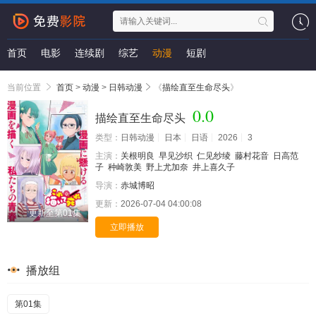
首页
电影
连续剧
综艺
动漫
短剧
当前位置
首页
>
动漫
>
日韩动漫
《
描绘直至生命尽头
》
0.0
描绘直至生命尽头
类型：
日韩动漫
日本
日语
2026
3
主演：
关根明良
早见沙织
仁见纱绫
藤村花音
日高范
子
种崎敦美
野上尤加奈
井上喜久子
导演：
赤城博昭
更新：
2026-07-04 04:00:08
更新至第01集
立即播放
播放组
第01集