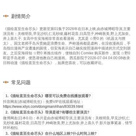
剧情简介
《描绘直至生命尽头》更新至第01集于2026年在日本上映,由赤城博昭导演,主要
演员有：关根明良,早见沙织,仁见纱绫,藤村花音,日高范子,种崎敦美,野上尤加奈,
井上喜久子. 女高中生安海相非常喜欢看漫画，尤其是 ☆野0 的《机器太与狸
太》。国文老师手岛斥责她是浪费生命、声称漫画都是虚构，在没收漫画后，手
岛指出漫画产业遭逢的困境，但安海表示自己确实按照漫画中描述的方式交到朋
友。之后安海得知 ☆野0 将推出续作，便独自到 Comike 购买新作，发现 ☆野0
即是手岛老师，便恳请他教自己画漫画。 西瓜影院于2026-07-04 04:00:08收录
日韩动漫《描绘直至生命尽头》，如果您喜欢，可以收藏评论。
常见问题
1.《描绘直至生命尽头》哪里可以免费在线播放观看?
抖音网友(赤城博昭先生)：免费VIP在线观看地址：
https://www.xilys.com/dongman/rihan/83039.html
2.《描绘直至生命尽头》导演是谁?有哪些主要演员?
微博网友(日本0.0)：本片是由赤城博昭导演,主要演员有：关根明良,早见沙织,仁
见纱绫,藤村花音,日高范子,种崎敦美,野上尤加奈,井上喜久子.影片故事紧凑，情节
环环相扣.
3.《描绘直至生命尽头》在什么地区上映?什么时间上映?