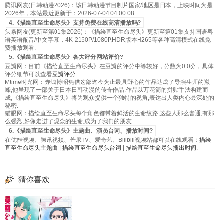
腾讯网友(日韩动漫2026)：该日韩动漫节目制片国家/地区是日本，上映时间为是
2026年，本站最近更新于：2026-07-04 04:00:08.
4.《描绘直至生命尽头》支持免费在线高清播放吗?
头条网友(更新至第01集2026)：《描绘直至生命尽头》更新至第01集支持国语粤
语英语配音/中文字幕，4K-2160P/1080P,HDR版本H265等各种高清模式在线免
费播放观看.
5.《描绘直至生命尽头》各大评分网站评价?
豆瓣网：目前《描绘直至生命尽头》在豆瓣的评分中等较好，分数为0.0分，具体
评分细节可以查看
豆瓣评分
.
Mtime时光网：赤城博昭凭借这部迄今为止最具野心的作品达成了导演生涯的巅
峰,他呈现了一部关于日本日韩动漫的传奇作品.作品以万花筒的拼贴手法构建而
成,《描绘直至生命尽头》将为观众提供一个独特的视角,表达出人类内心最深处的
秘密.
猫眼网：描绘直至生命尽头每个角色都带着鲜活的生命纹路,这些人那么普通,有那
么强烈,好像走进了观众的生命,成为了我们的朋友.
6.《描绘直至生命尽头》主题曲、演员台词、播放时间?
在优酷视频、腾讯视频、芒果TV、爱奇艺、Bilibili视频站都可以在线观看：
描绘
直至生命尽头主题曲
|
描绘直至生命尽头台词
|
描绘直至生命尽头播出时间
.
猜你喜欢