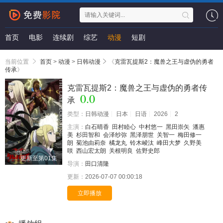
首页
电影
连续剧
综艺
动漫
短剧
当前位置
首页
>
动漫
>
日韩动漫
《
克雷瓦提斯2：魔兽之王与虚伪的勇者
传承
》
克雷瓦提斯2：魔兽之王与虚伪的勇者传
0.0
承
类型：
日韩动漫
日本
日语
2026
2
主演：
白石晴香
田村睦心
中村悠一
黑田崇矢
潘惠
美
杉田智和
会泽纱弥
黑泽朋世
关智一
梅田修一
朗
菊池由莉奈
橘龙丸
铃木崚汰
峰田大梦
久野美
咲
西山宏太朗
关根明良
佐野史郎
更新至第01集
导演：
田口清隆
更新：
2026-07-07 00:00:18
立即播放