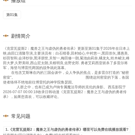
播放组
第01集
剧情简介
《克雷瓦提斯2：魔兽之王与虚伪的勇者传承》更新至第01集于2026年在日本上
映,由田口清隆导演,主要演员有：白石晴香,田村睦心,中村悠一,黑田崇矢,潘惠美,
杉田智和,会泽纱弥,黑泽朋世,关智一,梅田修一朗,菊池由莉奈,橘龙丸,铃木崚汰,峰
田大梦,久野美咲,西山宏太朗,关根明良,佐野史郎. 勇者艾莉西亚斩杀了多雷尔将
军，海登与博雷托两国的战争就此落幕。
在包含艾斯琳在内的三国会谈中，众人争执的焦点，是多雷尔打造的 “秘密
密室”。 围绕这间密室的下落，各国
使者络绎不绝地前往博雷托的神学院鲁瑟因。
人群之中，也有已成为卢纳专属魔法导师的克伦的身影。 西瓜影院于
2026-07-07 00:00:18收录日韩动漫《克雷瓦提斯2：魔兽之王与虚伪的勇者传
承》，如果您喜欢，可以收藏评论。
常见问题
1.《克雷瓦提斯2：魔兽之王与虚伪的勇者传承》哪里可以免费在线播放观看?