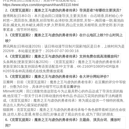
抖音网友(田口清隆先生)：免费VIP在线观看地址：
https://www.xilys.com/dongman/rihan/83110.html
2.《克雷瓦提斯2：魔兽之王与虚伪的勇者传承》导演是谁?有哪些主要演员?
微博网友(日本0.0)：本片是由田口清隆导演,主要演员有：白石晴香,田村睦心,中
村悠一,黑田崇矢,潘惠美,杉田智和,会泽纱弥,黑泽朋世,关智一,梅田修一朗,菊池由
莉奈,橘龙丸,铃木崚汰,峰田大梦,久野美咲,西山宏太朗,关根明良,佐野史郎.影片故
事紧凑，情节环环相扣.
3.《克雷瓦提斯2：魔兽之王与虚伪的勇者传承》在什么地区上映?什么时间上
映?
腾讯网友(日韩动漫2026)：该日韩动漫节目制片国家/地区是日本，上映时间为是
2026年，本站最近更新于：2026-07-07 00:00:18.
4.《克雷瓦提斯2：魔兽之王与虚伪的勇者传承》支持免费在线高清播放吗?
头条网友(更新至第01集2026)：《克雷瓦提斯2：魔兽之王与虚伪的勇者传承》
更新至第01集支持国语粤语英语配音/中文字幕，4K-2160P/1080P,HDR版本
H265等各种高清模式在线免费播放观看.
5.《克雷瓦提斯2：魔兽之王与虚伪的勇者传承》各大评分网站评价?
豆瓣网：目前《克雷瓦提斯2：魔兽之王与虚伪的勇者传承》在豆瓣的评分中等较
好，分数为0.0分，具体评分细节可以查看
豆瓣评分
.
Mtime时光网：田口清隆凭借这部迄今为止最具野心的作品达成了导演生涯的巅
峰,他呈现了一部关于日本日韩动漫的传奇作品.作品以万花筒的拼贴手法构建而
成,《克雷瓦提斯2：魔兽之王与虚伪的勇者传承》将为观众提供一个独特的视角,
表达出人类内心最深处的秘密.
猫眼网：克雷瓦提斯2：魔兽之王与虚伪的勇者传承每个角色都带着鲜活的生命纹
路,这些人那么普通,有那么强烈,好像走进了观众的生命,成为了我们的朋友.
6.《克雷瓦提斯2：魔兽之王与虚伪的勇者传承》主题曲、演员台词、播放时
间?