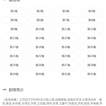
第1集
第2集
第3集
第4集
第5集
第6集
第7集
第8集
第9集
第10集
第11集
第12集
第13集
第14集
第15集
第16集
第17集
第18集
第19集
第20集
第21集
第22集
第23集
第24集
第25集
第26集
第27集
第28集
第29集
第30集
第31集
第32集
第33集
第34集
第35集
第36集
剧情简介
第37集
第38集
第39集
第40集
《延禧攻略》已完结于2018年在大陆上映,由惠楷栋,温德光导演,主要演员有：秦
第41集
第42集
第43集
第44集
岚,聂远,佘诗曼,吴谨言,许凯,王冠逸,谭卓,苏青,王媛可,张嘉倪,洪尧,练练,宋春丽,李