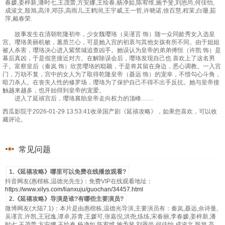
春嫒,姜梓新,潘时七,王茂蕾,方安娜,王绘春,杨净如,陈宥维,施予斐,刘恩尚,何佳怡,
第45集
第46集
第47集
第48集
成浚文,殷旭,高洋,邓莎,高雨儿,王鹤润,王宇威,王一哲,许晓诺,徐百慧,程茉,白珊,茹
萍,戴春荣.
第49集
第50集
第51集
第52集
故事发生在清朝乾隆初年，少女魏璎珞（吴谨言 饰）随一众同龄秀女入选皇
宫。璎珞美丽机敏，蕙质兰心，可是她入宫的初衷与其他女孩有所不同。由于姐姐
第53集
第54集
第55集
第56集
被人杀害，璎珞决心进入紫禁城追查凶手。她误认为皇帝的弟弟傅恒（许凯 饰）是
幕后真凶，于是假意接近对方。在解除误会后，璎珞发现自己也 喜欢上了这名男
第57集
第58集
第59集
第60集
子。富察皇后（秦岚 饰）欣赏璎珞的聪颖，于是将其留在身边，悉心调教。一入宫
门，万劫不复，宫中的女人为了取得乾隆皇帝（聂远 饰）的宠幸，不惜勾心斗角，
暗刀杀人。在丧失人性的修罗场，璎珞为了保护自己不得不出手反抗。她与皇帝接
第61集
第62集
第63集
第64集
触越来越多，也开始得到皇帝的宠爱。
进入了延禧宫后，璎珞襄助皇帝走向权力的顶峰……
第65集
第66集
第67集
第68集
西瓜影院于2026-01-29 13:53:41收录国产剧《延禧攻略》，如果您喜欢，可以收
藏评论。
第69集
第70集
常见问题
1.《延禧攻略》哪里可以免费在线播放观看?
抖音网友(惠楷栋,温德光先生)：免费VIP在线观看地址：
https://www.xilys.com/lianxuju/guochan/34457.html
2.《延禧攻略》导演是谁?有哪些主要演员?
微博网友(大陆7.1)：本片是由惠楷栋,温德光导演,主要演员有：秦岚,聂远,佘诗曼,
吴谨言,许凯,王冠逸,谭卓,苏青,王媛可,张嘉倪,洪尧,练练,宋春丽,李春嫒,姜梓新,潘
时七,王茂蕾,方安娜,王绘春,杨净如,陈宥维,施予斐,刘恩尚,何佳怡,成浚文,殷旭,高