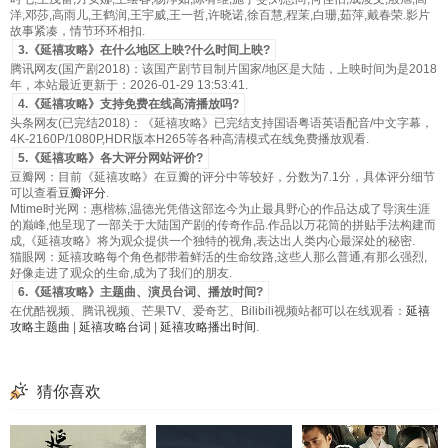
洋,邓莎,高雨儿,王鹤润,王宇威,王一哲,许晓诺,徐百慧,程茉,白珊,茹萍,戴春荣.影片
故事紧凑，情节环环相扣.
3.《延禧攻略》在什么地区上映?什么时间上映?
腾讯网友(国产剧2018)：该国产剧节目制片国家/地区是大陆，上映时间为是2018
年，本站最近更新于：2026-01-29 13:53:41.
4.《延禧攻略》支持免费在线高清播放吗?
头条网友(已完结2018)：《延禧攻略》已完结支持国语粤语英语配音/中文字幕，
4K-2160P/1080P,HDR版本H265等各种高清模式在线免费播放观看.
5.《延禧攻略》各大评分网站评价?
豆瓣网：目前《延禧攻略》在豆瓣的评分中等较好，分数为7.1分，具体评分细节
可以查看
豆瓣评分
.
Mtime时光网：惠楷栋,温德光凭借这部迄今为止最具野心的作品达成了导演生涯
的巅峰,他呈现了一部关于大陆国产剧的传奇作品.作品以万花筒的拼贴手法构建而
成,《延禧攻略》将为观众提供一个独特的视角,表达出人类内心最深处的秘密.
猫眼网：延禧攻略每个角色都带着鲜活的生命纹路,这些人那么普通,有那么强烈,
好像走进了观众的生命,成为了我们的朋友.
6.《延禧攻略》主题曲、演员台词、播放时间?
在优酷视频、腾讯视频、芒果TV、爱奇艺、Bilibili视频站都可以在线观看：
延禧
攻略主题曲
|
延禧攻略台词
|
延禧攻略播出时间
.
猜你喜欢