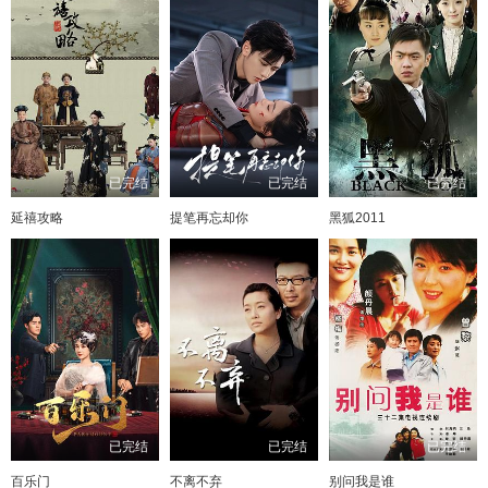
已完结
已完结
已完结
延禧攻略
提笔再忘却你
黑狐2011
已完结
已完结
已完结
百乐门
不离不弃
别问我是谁