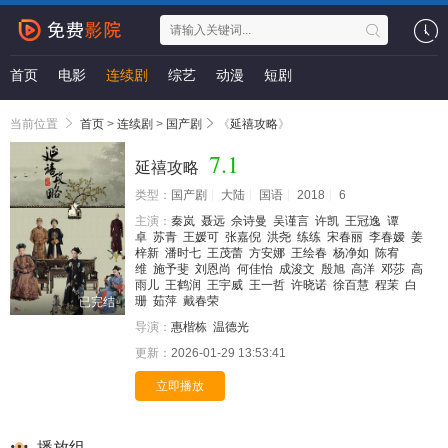
首页
电影
连续剧
综艺
动漫
短剧
当前位置
首页
>
连续剧
>
国产剧
《
延禧攻略
》
7.1
延禧攻略
类型：
国产剧
大陆
国语
2018
6
主演：
秦岚
聂远
佘诗曼
吴谨言
许凯
王冠逸
谭
卓
苏青
王媛可
张嘉倪
洪尧
练练
宋春丽
李春嫒
姜
梓新
潘时七
王茂蕾
方安娜
王绘春
杨净如
陈宥
维
施予斐
刘恩尚
何佳怡
成浚文
殷旭
高洋
邓莎
高
雨儿
王鹤润
王宇威
王一哲
许晓诺
徐百慧
程茉
白
珊
茹萍
戴春荣
已完结
导演：
惠楷栋
温德光
更新：
2026-01-29 13:53:41
立即播放
播放组