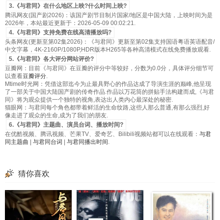
3.《与君同》在什么地区上映?什么时间上映?
腾讯网友(国产剧2026)：该国产剧节目制片国家/地区是中国大陆，上映时间为是
2026年，本站最近更新于：2026-05-09 00:02:21.
4.《与君同》支持免费在线高清播放吗?
头条网友(更新至第02集2026)：《与君同》更新至第02集支持国语粤语英语配音/
中文字幕，4K-2160P/1080P,HDR版本H265等各种高清模式在线免费播放观看.
5.《与君同》各大评分网站评价?
豆瓣网：目前《与君同》在豆瓣的评分中等较好，分数为0.0分，具体评分细节可
以查看
豆瓣评分
.
Mtime时光网：凭借这部迄今为止最具野心的作品达成了导演生涯的巅峰,他呈现
了一部关于中国大陆国产剧的传奇作品.作品以万花筒的拼贴手法构建而成,《与君
同》将为观众提供一个独特的视角,表达出人类内心最深处的秘密.
猫眼网：与君同每个角色都带着鲜活的生命纹路,这些人那么普通,有那么强烈,好
像走进了观众的生命,成为了我们的朋友.
6.《与君同》主题曲、演员台词、播放时间?
在优酷视频、腾讯视频、芒果TV、爱奇艺、Bilibili视频站都可以在线观看：
与君
同主题曲
|
与君同台词
|
与君同播出时间
.
猜你喜欢