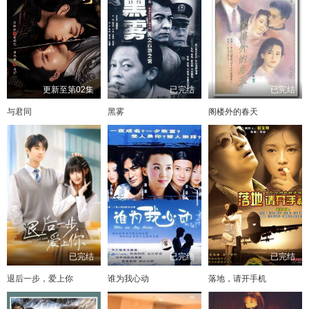
更新至第02集
已完结
已完结
与君同
黑雾
阁楼外的春天
已完结
已完结
已完结
退后一步，爱上你
谁为我心动
落地，请开手机