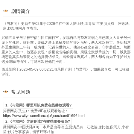
剧情简介
《与君同》更新至第02集于2026年在中国大陆上映,由导演,主要演员有：汪敬涵,
唐比德,段同舟,李宥呈.
兴朝五皇子殷祈被密信引回江南行宫，发现自己与挚友裴砚之早已陷入大皇子殷州
设下的死局。临死前，裴砚之递上象征爱情的狼牙吊坠，两人双双身亡。殷祈却意
外重生回到三年前，成为唯一记得前世的人。他决心改变命运、守护裴砚之。然而
重来的人生中，他逐步发现：前世被忽略的真相、裴砚之默默承担的一切，以及那
场悲剧其实与裴砚之的选择密切相关。当爱情逼近真相，两人却各自为了保护对方
选择隐瞒与牺牲，可能再次把他们推向...
西瓜影院于2026-05-09 00:02:21收录国产剧《与君同》，如果您喜欢，可以收藏
评论。
常见问题
1.《与君同》哪里可以免费在线播放观看?
抖音网友(先生)：免费VIP在线观看地址：
https://www.xilys.com/lianxuju/guochan/81696.html
2.《与君同》导演是谁?有哪些主要演员?
微博网友(中国大陆0.0)：本片是由导演,主要演员有：汪敬涵,唐比德,段同舟,李宥
呈.影片故事紧凑，情节环环相扣.