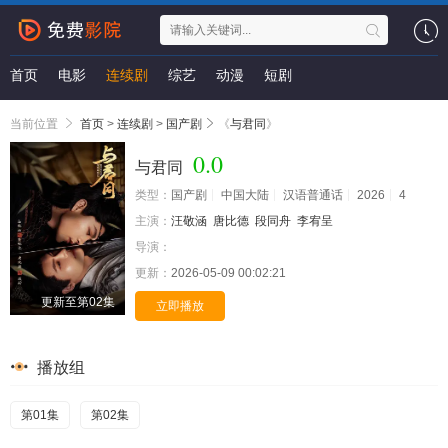
首页
电影
连续剧
综艺
动漫
短剧
当前位置
首页
>
连续剧
>
国产剧
《
与君同
》
0.0
与君同
类型：
国产剧
中国大陆
汉语普通话
2026
4
主演：
汪敬涵
唐比德
段同舟
李宥呈
导演：
更新：
2026-05-09 00:02:21
更新至第02集
立即播放
播放组
第01集
第02集