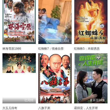
已完结
已完结
已完结
林海雪原1986
红蜘蛛7：情难自禁
红蜘蛛5：本能诱惑
已完结
已完结
更新至04集
大玉儿传奇
八旗子弟
霸得蛮，人生开球