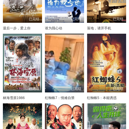
已完结
已完结
已完结
退后一步，爱上你
谁为我心动
落地，请开手机
已完结
已完结
已完结
林海雪原1986
红蜘蛛7：情难自禁
红蜘蛛5：本能诱惑