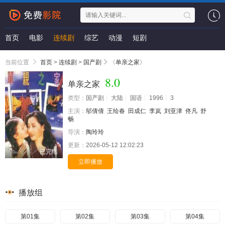
首页
电影
连续剧
综艺
动漫
短剧
当前位置
首页
>
连续剧
>
国产剧
《
单亲之家
》
8.0
单亲之家
类型：
国产剧
大陆
国语
1996
3
主演：
邬倩倩
王绘春
田成仁
李岚
刘亚津
佟凡
舒
畅
导演：
陶玲玲
更新：
2026-05-12 12:02:23
已完结
立即播放
播放组
第01集
第02集
第03集
第04集