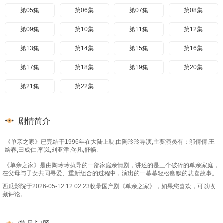
第05集
第06集
第07集
第08集
第09集
第10集
第11集
第12集
第13集
第14集
第15集
第16集
第17集
第18集
第19集
第20集
第21集
第22集
剧情简介
《单亲之家》已完结于1996年在大陆上映,由陶玲玲导演,主要演员有：邬倩倩,王
绘春,田成仁,李岚,刘亚津,佟凡,舒畅.
《单亲之家》是由陶玲玲执导的一部家庭亲情剧，讲述的是三个破碎的单亲家庭，
在父母与子女共同寻爱、重新组合的过程中，演出的一幕幕轻松幽默的悲喜故事。
西瓜影院于2026-05-12 12:02:23收录国产剧《单亲之家》，如果您喜欢，可以收
藏评论。