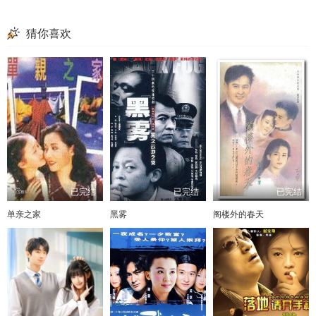
猜你喜欢
已完结
已完结
已完结
单亲之家
黑雾
阁楼外的春天