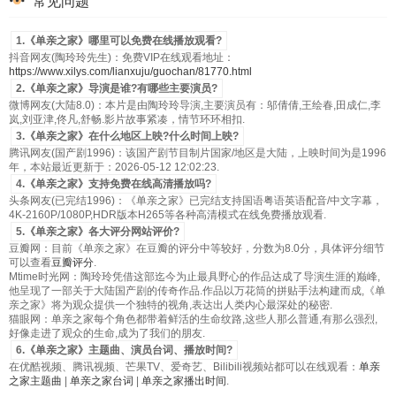
常见问题
1.《单亲之家》哪里可以免费在线播放观看?
抖音网友(陶玲玲先生)：免费VIP在线观看地址：
https://www.xilys.com/lianxuju/guochan/81770.html
2.《单亲之家》导演是谁?有哪些主要演员?
微博网友(大陆8.0)：本片是由陶玲玲导演,主要演员有：邬倩倩,王绘春,田成仁,李
岚,刘亚津,佟凡,舒畅.影片故事紧凑，情节环环相扣.
3.《单亲之家》在什么地区上映?什么时间上映?
腾讯网友(国产剧1996)：该国产剧节目制片国家/地区是大陆，上映时间为是1996
年，本站最近更新于：2026-05-12 12:02:23.
4.《单亲之家》支持免费在线高清播放吗?
头条网友(已完结1996)：《单亲之家》已完结支持国语粤语英语配音/中文字幕，
4K-2160P/1080P,HDR版本H265等各种高清模式在线免费播放观看.
5.《单亲之家》各大评分网站评价?
豆瓣网：目前《单亲之家》在豆瓣的评分中等较好，分数为8.0分，具体评分细节
可以查看
豆瓣评分
.
Mtime时光网：陶玲玲凭借这部迄今为止最具野心的作品达成了导演生涯的巅峰,
他呈现了一部关于大陆国产剧的传奇作品.作品以万花筒的拼贴手法构建而成,《单
亲之家》将为观众提供一个独特的视角,表达出人类内心最深处的秘密.
猫眼网：单亲之家每个角色都带着鲜活的生命纹路,这些人那么普通,有那么强烈,
好像走进了观众的生命,成为了我们的朋友.
6.《单亲之家》主题曲、演员台词、播放时间?
在优酷视频、腾讯视频、芒果TV、爱奇艺、Bilibili视频站都可以在线观看：
单亲
之家主题曲
|
单亲之家台词
|
单亲之家播出时间
.