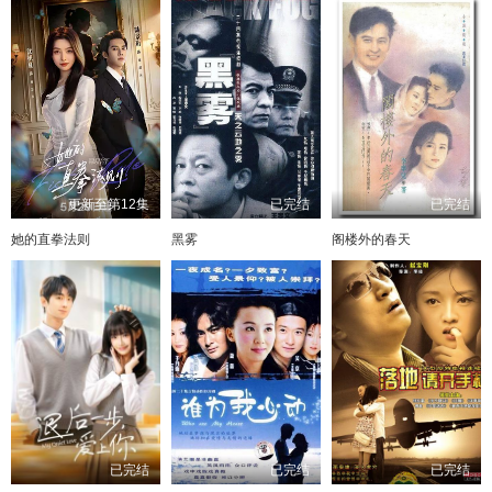
更新至第12集
已完结
已完结
她的直拳法则
黑雾
阁楼外的春天
已完结
已完结
已完结