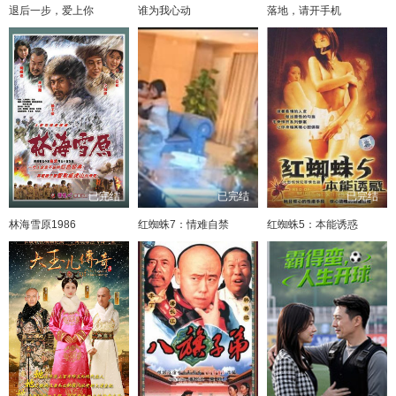
退后一步，爱上你
谁为我心动
落地，请开手机
已完结
已完结
已完结
林海雪原1986
红蜘蛛7：情难自禁
红蜘蛛5：本能诱惑