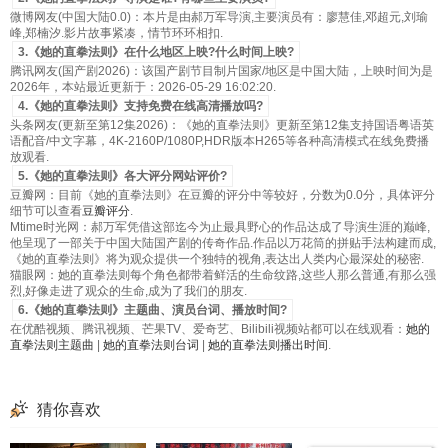
微博网友(中国大陆0.0)：本片是由郝万军导演,主要演员有：廖慧佳,邓超元,刘瑜
峰,郑楠汐.影片故事紧凑，情节环环相扣.
3.《她的直拳法则》在什么地区上映?什么时间上映?
腾讯网友(国产剧2026)：该国产剧节目制片国家/地区是中国大陆，上映时间为是
2026年，本站最近更新于：2026-05-29 16:02:20.
4.《她的直拳法则》支持免费在线高清播放吗?
头条网友(更新至第12集2026)：《她的直拳法则》更新至第12集支持国语粤语英
语配音/中文字幕，4K-2160P/1080P,HDR版本H265等各种高清模式在线免费播
放观看.
5.《她的直拳法则》各大评分网站评价?
豆瓣网：目前《她的直拳法则》在豆瓣的评分中等较好，分数为0.0分，具体评分
细节可以查看
豆瓣评分
.
Mtime时光网：郝万军凭借这部迄今为止最具野心的作品达成了导演生涯的巅峰,
他呈现了一部关于中国大陆国产剧的传奇作品.作品以万花筒的拼贴手法构建而成,
《她的直拳法则》将为观众提供一个独特的视角,表达出人类内心最深处的秘密.
猫眼网：她的直拳法则每个角色都带着鲜活的生命纹路,这些人那么普通,有那么强
烈,好像走进了观众的生命,成为了我们的朋友.
6.《她的直拳法则》主题曲、演员台词、播放时间?
在优酷视频、腾讯视频、芒果TV、爱奇艺、Bilibili视频站都可以在线观看：
她的
直拳法则主题曲
|
她的直拳法则台词
|
她的直拳法则播出时间
.
猜你喜欢