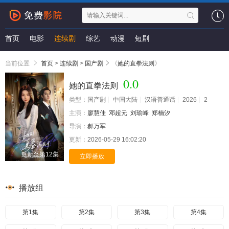
首页
电影
连续剧
综艺
动漫
短剧
当前位置
首页
>
连续剧
>
国产剧
《
她的直拳法则
》
0.0
她的直拳法则
类型：
国产剧
中国大陆
汉语普通话
2026
2
主演：
廖慧佳
邓超元
刘瑜峰
郑楠汐
导演：
郝万军
更新：
2026-05-29 16:02:20
更新至第12集
立即播放
播放组
第1集
第2集
第3集
第4集