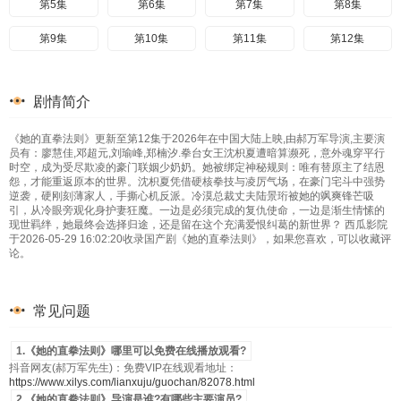
第5集
第6集
第7集
第8集
第9集
第10集
第11集
第12集
剧情简介
《她的直拳法则》更新至第12集于2026年在中国大陆上映,由郝万军导演,主要演
员有：廖慧佳,邓超元,刘瑜峰,郑楠汐.拳台女王沈枳夏遭暗算濒死，意外魂穿平行
时空，成为受尽欺凌的豪门联姻少奶奶。她被绑定神秘规则：唯有替原主了结恩
怨，才能重返原本的世界。沈枳夏凭借硬核拳技与凌厉气场，在豪门宅斗中强势
逆袭，硬刚刻薄家人，手撕心机反派。冷漠总裁丈夫陆景珩被她的飒爽锋芒吸
引，从冷眼旁观化身护妻狂魔。一边是必须完成的复仇使命，一边是渐生情愫的
现世羁绊，她最终会选择归途，还是留在这个充满爱恨纠葛的新世界？ 西瓜影院
于2026-05-29 16:02:20收录国产剧《她的直拳法则》，如果您喜欢，可以收藏评
论。
常见问题
1.《她的直拳法则》哪里可以免费在线播放观看?
抖音网友(郝万军先生)：免费VIP在线观看地址：
https://www.xilys.com/lianxuju/guochan/82078.html
2.《她的直拳法则》导演是谁?有哪些主要演员?