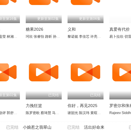
新至第16集
更新至第02集
更新至第06集
得
糖果2026
义和
真爱有代价
bani
杰
盈莹
詹金泉
林湘萍
王勇畯
福地佑介
珂欣
赖宏恩
胡煜诗
张睿怡
郭舒贤
黄暄婷
路昕
李博翔
孙琰清
朱厚任
曾文伟
潘玲玲
黎诺懿
张振煊
陈丽贞
李佳芯
姚懿珊
包尚泽
许亮宇
林明伦
叶荣耀
赖宏恩
杜蕙甹
陈泰铭
黄程晞
黄世南
黎
梁
新至第02集
已完结
已完结
力挽狂篮
你好，再见2025
罗密尔和朱
洛伊丝
sh Ayyar
勋评
郭舒贤
Jimena Anganuzzi
阿姆鲁塔·可汗维卡尔
王欣
陈罗密欧
田铭耀
林茹萍
Julia Dorto
蔡琦慧
贾米勒汗
胡煜诗
马䲰娗
Óscar Guzmán
曾晓晴
Virendra Saxena
黄慧燕
谢韶光
薛素珊
叶佳昀
陈汉玮
Diego Velázquez
崇喆
黄暄婷
Hemant Kher
蔡承峻
黄振隆
钟琴
Carlos Bellos
Rajeev Siddh
弗雷迪·达
姚玟隆
郭
已完结
小娘惹之翡翠山
已完结
活出好命来