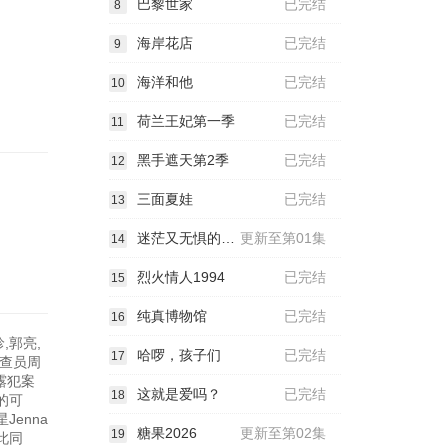
巴黎世家
已完结
8
海岸花店
已完结
9
海洋和他
已完结
10
荷兰王妃第一季
已完结
11
黑手遮天第2季
已完结
12
三面夏娃
已完结
13
迷茫又无惧的我们
更新至第01集
14
烈火情人1994
已完结
15
纯真博物馆
已完结
16
,郭亮,
哈啰，孩子们
已完结
17
调查员周
露犯案
这就是爱吗？
已完结
18
的可
nna
糖果2026
更新至第02集
19
此同