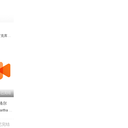
已完结
沸挥
愉苓
黄嫊芳
胡菱恩
张嘉汶
易卜拉欣·切雷克库尔
Emine Meyrem
张思丽
刘芷希
王麒竣
雅丝曼·阿林
陈沛江
王骏
德尼斯·图尔卡利
曾国辉
陈立扬
卢信宥
德米尔坎·卡切尔
格尔凯姆·塞
已完结
格尔
o
artha
鲁瓦拉
亮
易佳憓
迭戈·克雷莫内西
Nandish Singh Sandhu
Manraj Singh
黄炯耀
郑六月
Mariano Sayavedra
Srishti Ganguli Rindani
仲伟杰
Gaurahha Ujjwal
Lola Berthet
曼迪拉·贝迪
Shadab Rahbar Khan
Ana Castro
Rudy Chernicoff
Rajeev Maikl
Ju
已完结