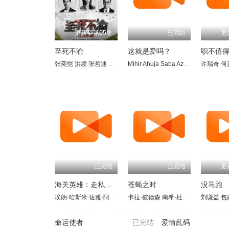
更新至第05集
已完结
更
至死不渝
这就是爱吗？
职不值
张奕恺
洪凌
张哲通
洪丽婷
Mihir Ahuja
方展发
林湘萍
Saba Azad
许美珍
郭亮
Bhavesh Ba
许瑞奇
郑颖
仲伟
何
已完结
已完结
更
海关英雄：走私暗战
苍蝇之时
没马跑
埃朗·哈斯米
佐雅·阿夫罗兹
卡拉·彼德森
Ujjawal Gauraha
南希·杜普拉
Anurag Sinha
瓦莱里娅·
刘谦益
Aka
包
命运使者
已完结
爱情乱码