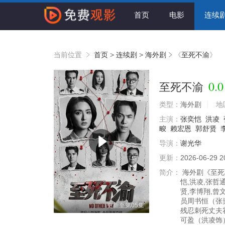
首页
电影
连续
当前位置
首页
>
连续剧
>
海外剧
《
至死不渝
》
0.0
至死不渝
类型：
海外剧
地
主演：
张奕恺
洪凌
畯
赖宏恩
郭舒贤
导演：
谢光华
更新：
2026-06-29 2
简介：
海外剧《至死
恺,洪凌,张哲
贤,李博翔,曾
员周书恒（张
更新至第05集
残忍刺死丈夫
可盈（洪凌饰）