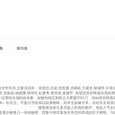
4集
第05集
光华导演,主要演员有：张奕恺,洪凌,张哲通,洪丽婷,方展发,林湘萍,许美珍
文伟,张振煊,姚懿珊,林明伦,杜蕙甹,黄世南,黄嫊芳. 表现优异却情感淡漠的
一宗震惊全城的凶杀案，赵敏怡残忍刺死丈夫霍建宇62刀，却始终拒绝透
饰）的关注。可盈与书恒虽以姐弟相称，却并无血缘关系；自幼失去母亲
接连发生多宗骇人听闻的案件，包括人气女星Je
盈逐步被卷入一张由秘密、背叛与错综复杂关系交织而成的巨大网络。与