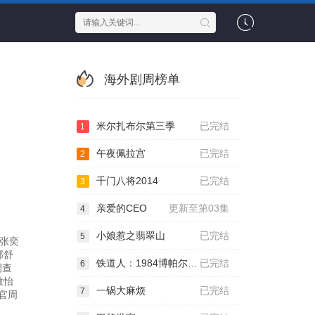
海外剧周榜单
米尔扎布尔第三季
已完结
1
午夜佩拉宫
已完结
2
千门八将2014
已完结
3
亲爱的CEO
更新至第03集
4
小娘惹之翡翠山
已完结
5
：张奕
郭舒
铁道人：1984博帕尔事件
已完结
6
调查
敏怡
一锅大麻烦
已完结
7
官周