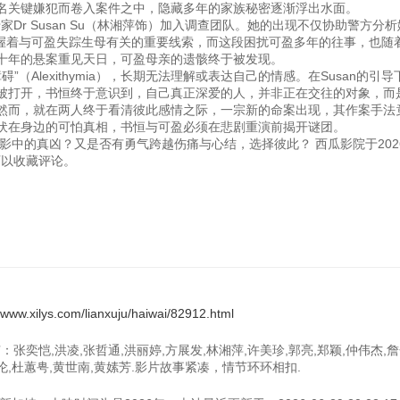
也因多名关键嫌犯而卷入案件之中，隐藏多年的家族秘密逐渐浮出
u（林湘萍饰）加入调查团队。她的出现不仅协助警方分析
掌握着与可盈失踪生母有关的重要线索，而这段困扰可盈多年的往事，也随
一宗横跨数十年的悬案重见天日，可盈母亲的遗骸终于被
thymia），长期无法理解或表达自己的情感。在Susan的引导
被打开，书恒终于意识到，自己真正深爱的人，并非正在交往的对象，而
此感情之际，一宗新的命案出现，其作案手法竟
一直潜伏在身边的可怕真相，书恒与可盈必须在悲剧重演前揭开
勇气跨越伤痛与心结，选择彼此？ 西瓜影院于2026-0
，可以收藏评论。
//www.xilys.com/lianxuju/haiwai/82912.html
张奕恺,洪凌,张哲通,洪丽婷,方展发,林湘萍,许美珍,郭亮,郑颖,仲伟杰,詹
明伦,杜蕙甹,黄世南,黄嫊芳.影片故事紧凑，情节环环相扣.