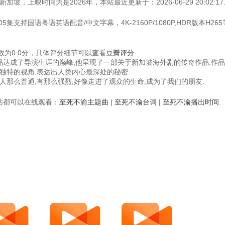
，上映时间为是2026年，本站最近更新于：2026-06-29 20:02:17
集支持国语粤语英语配音/中文字幕，4K-2160P/1080P,HDR版本H26
为0.0分，具体评分细节可以查看
豆瓣评分
.
作品达成了导演生涯的巅峰,他呈现了一部关于新加坡海外剧的传奇作品.作
独特的视角,表达出人类内心最深处的秘密.
人那么普通,有那么强烈,好像走进了观众的生命,成为了我们的朋友.
视频站都可以在线观看：
至死不渝主题曲
|
至死不渝台词
|
至死不渝播出时间
.