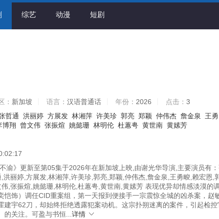
剧
综艺
动漫
短剧
区：
新加坡
语言：
汉语普通话
年份：
2026
点击：
3
张哲通
洪丽婷
方展发
林湘萍
许美珍
郭亮
郑颖
仲伟杰
詹金泉
王勇
李博翔
曾文伟
张振煊
姚懿珊
林明伦
杜蕙甹
黄世南
黄嫊芳
0:02:17
不渝》更新至第05集于2026年在新加坡上映,由谢光华导演,主要演员有
通,洪丽婷,方展发,林湘萍,许美珍,郭亮,郑颖,仲伟杰,詹金泉,王勇畯,赖宏恩,
文伟,张振煊,姚懿珊,林明伦,杜蕙甹,黄世南,黄嫊芳 表现优异却情感淡漠的
奕恺饰）调任CID重案组，第一天报到便接手一宗震惊全城的凶杀案，赵
霍建宇62刀，却始终拒绝透露犯案动机。这宗扑朔迷离的案件，引起检控
的关注。可盈与书恒...
详情