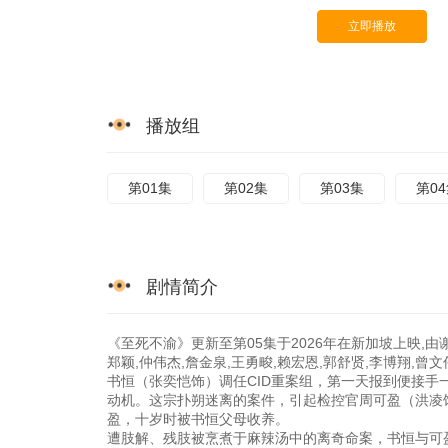
立即播放
播放组
第01集
第02集
第03集
第0
剧情简介
《至死不渝》更新至第05集于2026年在新加坡上映,由谢
郑颖,仲伟杰,詹金泉,王勇畯,赖宏恩,郭舒贤,李博翔,曾
书恒（张奕恺饰）调任CID重案组，第一天报到便接手
动机。这宗扑朔迷离的案件，引起检控官周可盈（洪凌
盈，十岁时被书恒父母收养。 随着
遭肢解、残肢被烹煮于麻辣汤中的离奇命案，书恒与可