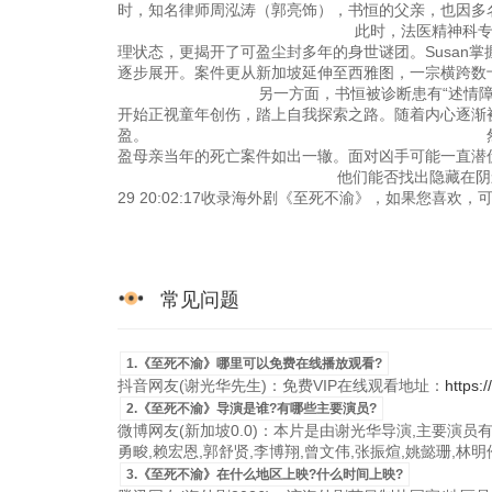
时，知名律师周泓涛（郭亮饰），书恒的父亲，
此时，法医精神科专家Dr Susan S
理状态，更揭开了可盈尘封多年的身世谜团。Susan
逐步展开。案件更从新加坡延伸至西雅图，
另一方面，书恒被诊断患有“述情障碍”（Alexi
开始正视童年创伤，踏上自我探索之路。随着内心逐渐
盈。 然而，就在两人终于看清彼
盈母亲当年的死亡案件如出一辙。面对凶手可能
他们能否找出隐藏在阴影中的真凶？又是否有
29 20:02:17收录海外剧《至死不渝》，如果您喜欢
常见问题
1.《至死不渝》哪里可以免费在线播放观看?
抖音网友(谢光华先生)：免费VIP在线观看地址：
https:
2.《至死不渝》导演是谁?有哪些主要演员?
微博网友(新加坡0.0)：本片是由谢光华导演,主要演员有：
勇畯,赖宏恩,郭舒贤,李博翔,曾文伟,张振煊,姚懿珊,林
3.《至死不渝》在什么地区上映?什么时间上映?