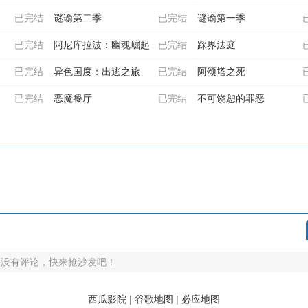
已完结
谜谕第二季
已完结
谜谕第一季
已完结
阿尼库拉波：幽魂崛起
已完结
踩界法庭
已完结
异色国度：出逃之旅
已完结
阿颂塔之死
已完结
恶魔餐厅
已完结
不可饶恕的罪恶
还没有评论，快来抢沙发吧！
西瓜影院
|
谷歌地图
|
必应地图