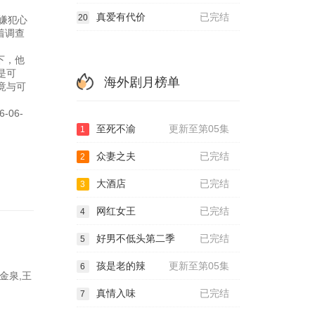
水面。
真爱有代价
已完结
20
嫌犯心
着调查
发现。
下，他
是可
海外剧月榜单
与可
谜团。
6-
至死不渝
更新至第05集
1
众妻之夫
已完结
2
大酒店
已完结
3
网红女王
已完结
4
好男不低头第二季
已完结
5
孩是老的辣
更新至第05集
6
金泉,王
真情入味
已完结
7