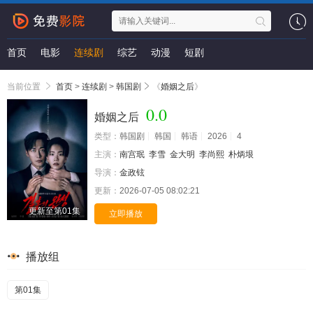
首页
电影
连续剧
综艺
动漫
短剧
当前位置
首页
>
连续剧
>
韩国剧
《
婚姻之后
》
0.0
婚姻之后
类型：
韩国剧
韩国
韩语
2026
4
主演：
南宫珉
李雪
金大明
李尚熙
朴炳垠
导演：
金政铉
更新：
2026-07-05 08:02:21
更新至第01集
立即播放
播放组
第01集