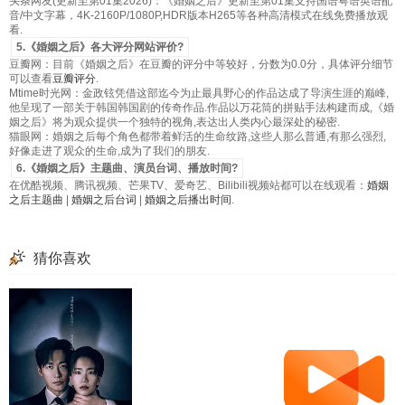
头条网友(更新至第01集2026)：《婚姻之后》更新至第01集支持国语粤语英语配
音/中文字幕，4K-2160P/1080P,HDR版本H265等各种高清模式在线免费播放观
看.
5.《婚姻之后》各大评分网站评价?
豆瓣网：目前《婚姻之后》在豆瓣的评分中等较好，分数为0.0分，具体评分细节
可以查看
豆瓣评分
.
Mtime时光网：金政铉凭借这部迄今为止最具野心的作品达成了导演生涯的巅峰,
他呈现了一部关于韩国韩国剧的传奇作品.作品以万花筒的拼贴手法构建而成,《婚
姻之后》将为观众提供一个独特的视角,表达出人类内心最深处的秘密.
猫眼网：婚姻之后每个角色都带着鲜活的生命纹路,这些人那么普通,有那么强烈,
好像走进了观众的生命,成为了我们的朋友.
6.《婚姻之后》主题曲、演员台词、播放时间?
在优酷视频、腾讯视频、芒果TV、爱奇艺、Bilibili视频站都可以在线观看：
婚姻
之后主题曲
|
婚姻之后台词
|
婚姻之后播出时间
.
猜你喜欢