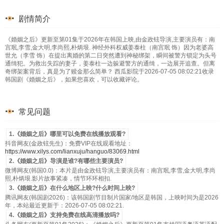
剧情简介
《婚姻之后》更新至第01集于2026年在韩国上映,由金政铉导演,主要演员有：南
宫珉,李雪,金大明,李尚熙,朴炳垠. 神经外科权威姜泰柱（南宫珉 饰）因为老婆高
世允（李雪 饰）在提出离婚的第二日突然遭到神秘绑架，瞬间被警方锁定为头号
通缉犯。为救出失踪的妻子，姜泰柱一边躲避警方的通缉，一边展开追查。但离
奇绑架案背后，真是为了赎金那么简单？ 西瓜影院于2026-07-05 08:02:21收录
韩国剧《婚姻之后》，如果您喜欢，可以收藏评论。
常见问题
1.《婚姻之后》哪里可以免费在线播放观看?
抖音网友(金政铉先生)：免费VIP在线观看地址：
https://www.xilys.com/lianxuju/hanguo/83069.html
2.《婚姻之后》导演是谁?有哪些主要演员?
微博网友(韩国0.0)：本片是由金政铉导演,主要演员有：南宫珉,李雪,金大明,李尚
熙,朴炳垠.影片故事紧凑，情节环环相扣.
3.《婚姻之后》在什么地区上映?什么时间上映?
腾讯网友(韩国剧2026)：该韩国剧节目制片国家/地区是韩国，上映时间为是2026
年，本站最近更新于：2026-07-05 08:02:21.
4.《婚姻之后》支持免费在线高清播放吗?