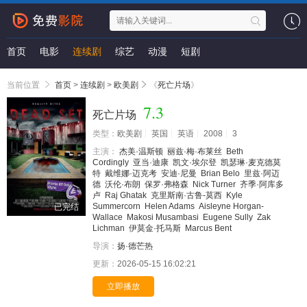
首页
电影
连续剧
综艺
动漫
短剧
当前位置
首页
>
连续剧
>
欧美剧
《
死亡片场
》
7.3
死亡片场
类型：
欧美剧
英国
英语
2008
3
主演：
杰美·温斯顿
丽兹·梅·布莱丝
Beth
Cordingly
亚当·迪康
凯文·埃尔登
凯瑟琳·麦克德莫
特
戴维娜·迈克考
安迪·尼曼
Brian Belo
里兹·阿迈
德
沃伦·布朗
保罗·弗格森
Nick Turner
齐季·阿库多
卢
Raj Ghatak
克里斯南·古鲁-莫西
Kyle
Summercorn
Helen Adams
Aisleyne Horgan-
已完结
Wallace
Makosi Musambasi
Eugene Sully
Zak
Lichman
伊莫金·托马斯
Marcus Bent
导演：
扬·德芒热
更新：
2026-05-15 16:02:21
立即播放