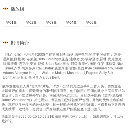
播放组
第01集
第02集
第03集
第04集
第05集
剧情简介
《死亡片场》已完结于2008年在英国上映,由扬·德芒热导演,主要演员有： 杰美·
温斯顿,丽兹·梅·布莱丝,Beth Cordingly,亚当·迪康,凯文·埃尔登,凯瑟琳·麦克德莫
特,戴维娜·迈克考,安迪·尼曼,Brian Belo,里兹·阿迈德,沃伦·布朗,保罗·弗格森,Nick
Turner,齐季·阿库多卢,Raj Ghatak,克里斯南·古鲁-莫西,Kyle Summercorn,Helen
Adams,Aisleyne Horgan-Wallace,Makosi Musambasi,Eugene Sully,Zak
Lichman,伊莫金·托马斯,Marcus Bent.
故事发生在真人秀“老大哥”片场。浑然不知情的几位选手和工作人员，突然遭逢一
大群僵尸的袭击。怪诞离奇的事情接踵而至。他们被困在密闭的狭小空间里互相尔
虞我诈，却不知道屋外早已是尸横遍地的死亡之境。直到选手凯莉（杰美·温斯顿
Jaime Winstone 饰）冲进屋内，警告他们已经被僵尸包围，并随时受到生命的威
胁。就在这生死攸关的危机时刻，这一群貌合神离的难兄难弟，不仅要放下各自的
成见携手一致对外，更要使出浑身解数在僵尸的眼皮底下逃出生天。
西瓜影院于2026-05-15 16:02:21收录欧美剧《死亡片场》，如果您喜欢，可以收
藏评论。