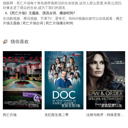
猫眼网：死亡片场每个角色都带着鲜活的生命纹路,这些人那么普通,有那么强烈,
好像走进了观众的生命,成为了我们的朋友.
6.《死亡片场》主题曲、演员台词、播放时间?
在优酷视频、腾讯视频、芒果TV、爱奇艺、Bilibili视频站都可以在线观看：
死亡
片场主题曲
|
死亡片场台词
|
死亡片场播出时间
.
猜你喜欢
已完结
更新至第3集
更新至第11集
死亡片场
失忆医生第二季
法律与秩序：特殊受害者第二十七季