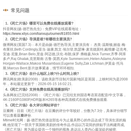
常见问题
1.《死亡片场》哪里可以免费在线播放观看?
抖音网友(扬·德芒热先生)：免费VIP在线观看地址：
https://www.xilys.com/lianxuju/oumei/81855.html
2.《死亡片场》导演是谁?有哪些主要演员?
微博网友(英国7.3)：本片是由扬·德芒热导演,主要演员有： 杰美·温斯顿,丽兹·梅·
布莱丝,Beth Cordingly,亚当·迪康,凯文·埃尔登,凯瑟琳·麦克德莫特,戴维娜·迈克考,
安迪·尼曼,Brian Belo,里兹·阿迈德,沃伦·布朗,保罗·弗格森,Nick Turner,齐季·阿库
多卢,Raj Ghatak,克里斯南·古鲁-莫西,Kyle Summercorn,Helen Adams,Aisleyne
Horgan-Wallace,Makosi Musambasi,Eugene Sully,Zak Lichman,伊莫金·托马
斯,Marcus Bent.影片故事紧凑，情节环环相扣.
3.《死亡片场》在什么地区上映?什么时间上映?
腾讯网友(欧美剧2008)：该欧美剧节目制片国家/地区是英国，上映时间为是2008
年，本站最近更新于：2026-05-15 16:02:21.
4.《死亡片场》支持免费在线高清播放吗?
头条网友(已完结2008)：《死亡片场》已完结支持国语粤语英语配音/中文字幕，
4K-2160P/1080P,HDR版本H265等各种高清模式在线免费播放观看.
5.《死亡片场》各大评分网站评价?
豆瓣网：目前《死亡片场》在豆瓣的评分中等较好，分数为7.3分，具体评分细节
可以查看
豆瓣评分
.
Mtime时光网：扬·德芒热凭借这部迄今为止最具野心的作品达成了导演生涯的巅
峰,他呈现了一部关于英国欧美剧的传奇作品.作品以万花筒的拼贴手法构建而成,
《死亡片场》将为观众提供一个独特的视角,表达出人类内心最深处的秘密.